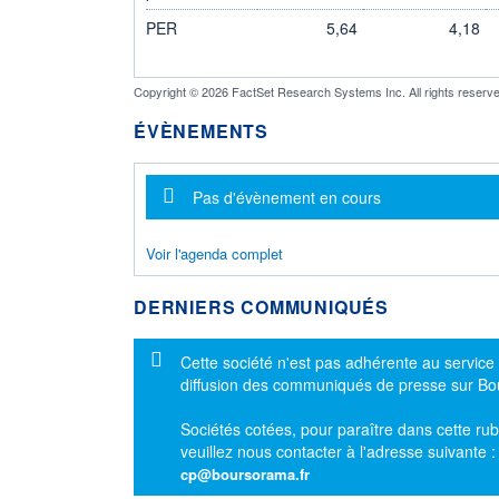
PER
5,64
4,18
Copyright © 2026 FactSet Research Systems Inc. All rights reserve
ÉVÈNEMENTS
Message d'information
Pas d'évènement en cours
Voir l'agenda complet
DERNIERS COMMUNIQUÉS
Message d'information
Cette société n'est pas adhérente au service
diffusion des communiqués de presse sur B
Sociétés cotées, pour paraître dans cette rub
veuillez nous contacter à l'adresse suivante 
cp@boursorama.fr