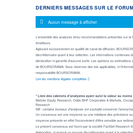
DERNIERS MESSAGES SUR LE FORU
Message d'information
Aucun message à afficher
L'ensemble des analyses et/ou recommandations présentes sur l
émetteurs.
Agissant exclusivement en qualité de canal de diffusion, BOURSORA
discrétionnaire quant à leur sélection. Les informations contenues 
déclaration ni garantie d'aucune sorte. Les opinions ou estimations q
de BOURSORAMA. Sous réserves des lois applicables, ni l'informati
responsabilité BOURSORAMA.
Lire les mentions légales complètes
* Liste des cabinets d'analystes ayant suivi la valeur au moins
Metzler Equity Research, Oddo BHF Corporates & Markets, Oxcap An
Research
NB : certains bureaux d'analyses ont souhaité conserver l'anonyma
Un consensus est une moyenne ou une médiane des prévisions ou des
moyenne présente en effet l'inconvénient d'être sensible aux estima
Le présent consensus est fourni par la société FactSet Research Sy
élaboration, ni exercé un pouvoir discrétionnaire quant à la sélectio