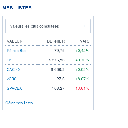
MES LISTES
Valeurs les plus consultées
VALEUR
DERNIER
VAR.
79,75
+0,42%
Pétrole Brent
4 276,56
+0,70%
Or
8 669,3
+0,03%
CAC 40
27,6
+8,07%
2CRSI
108,27
-13,61%
SPACEX
Gérer mes listes