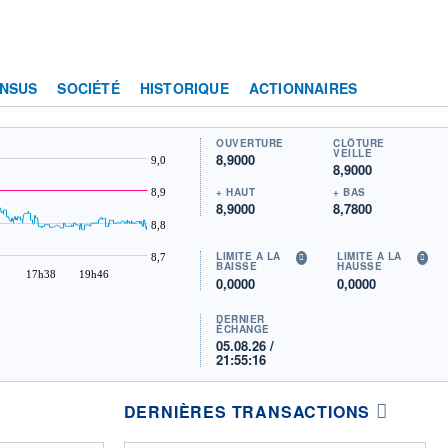
NSUS
SOCIÉTÉ
HISTORIQUE
ACTIONNAIRES
OUVERTURE
CLÔTURE
VEILLE
8,9000
9,0
8,9000
+ HAUT
+ BAS
8,9
8,9000
8,7800
8,8
LIMITE À LA
LIMITE À LA
8,7
BAISSE
HAUSSE
17h38
19h46
0,0000
0,0000
DERNIER
ÉCHANGE
05.08.26 /
21:55:16
DERNIÈRES TRANSACTIONS