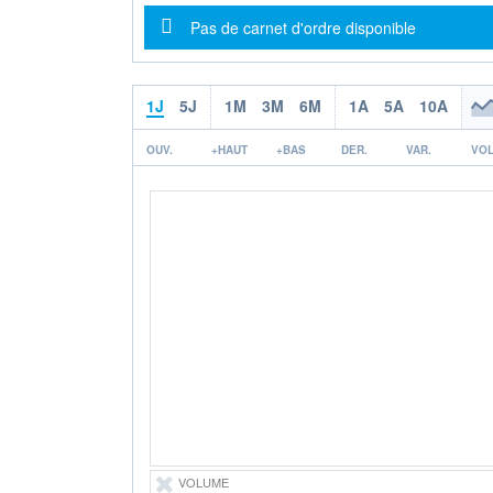
Message d'information
Pas de carnet d'ordre disponible
1J
5J
1M
3M
6M
1A
5A
10A
OUV.
+HAUT
+BAS
DER.
VAR.
VOL
VOLUME