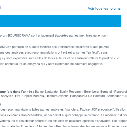
M
Voir tous les forums
e forum BOURSORAMA sont uniquement élaborées par les membres qui en sont
MA n'a participé en aucune manière à leur élaboration ni exercé aucun pouvoir
dans ces analyses et/ou recommandations ont été retranscrites "en l'état", sans
ui y sont exprimées sont celles de leurs auteurs et ne sauraient refléter le point de vue
on contenue, ni les analyses qui y sont exprimées ne sauraient engager la
Banco Santander Equity Research, Berenberg, Bernstein Research
 une fois dans l'année :
alytics, RBC Capital Markets, Redburn Atlantic, Rothschild & Co Redburn, Santander Euro
t
 recommandations faites par les analystes financiers. Factset JCF préconise l'utilisation 
tions extrêmes d'un échantillon, inconvénient auquel échappe la médiane. La médiane est donc
stems Inc et résulte par nature d'une diffusion de plusieurs opinions d'analystes. Il est 
n des analystes financiers. A toutes fins utiles, les opinions de chaque analyste financier aya