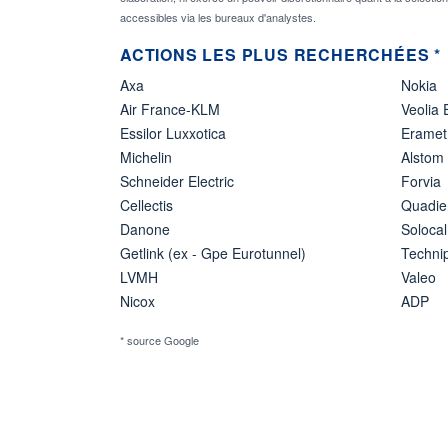
accessibles via les bureaux d'analystes.
ACTIONS LES PLUS RECHERCHÉES *
Axa
Nokia
Air France-KLM
Veolia
Essilor Luxxotica
Eramet
Michelin
Alstom
Schneider Electric
Forvia
Cellectis
Quadie
Danone
Solocal
Getlink (ex - Gpe Eurotunnel)
Techn
LVMH
Valeo
Nicox
ADP
* source Google