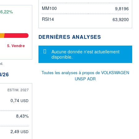
MM100
9,8196
26,22%
RSI14
63,9200
DERNIÈRES ANALYSES
5.
Vendre
Message d'information
Aucune donnée n'est actuellement
disponible.
d.
Toutes les analyses à propos de VOLKSWAGEN
/26
UNSP ADR
ESTIM. 2027
0,74
USD
8,43%
2,49
USD