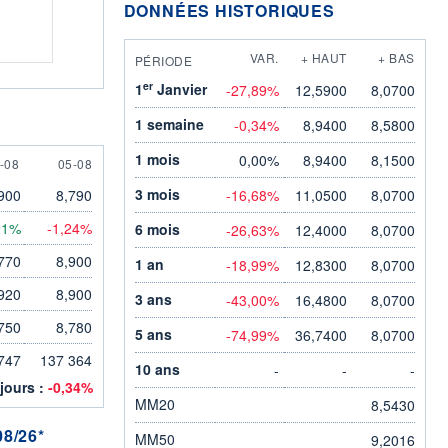
DONNÉES HISTORIQUES
VAR.
+ HAUT
+ BAS
PÉRIODE
er
1
Janvier
-27,89%
12,5900
8,0700
1 semaine
-0,34%
8,9400
8,5800
1 mois
0,00%
8,9400
8,1500
AUGUST
5 AUGUST
-08
05-08
3 mois
900
8,790
-16,68%
11,0500
8,0700
91%
-1,24%
6 mois
-26,63%
12,4000
8,0700
770
8,900
1 an
-18,99%
12,8300
8,0700
920
8,900
3 ans
-43,00%
16,4800
8,0700
750
8,780
5 ans
-74,99%
36,7400
8,0700
747
137 364
10 ans
-
-
-
 jours :
-0,34%
MM20
8,5430
8/26*
MM50
9,2016