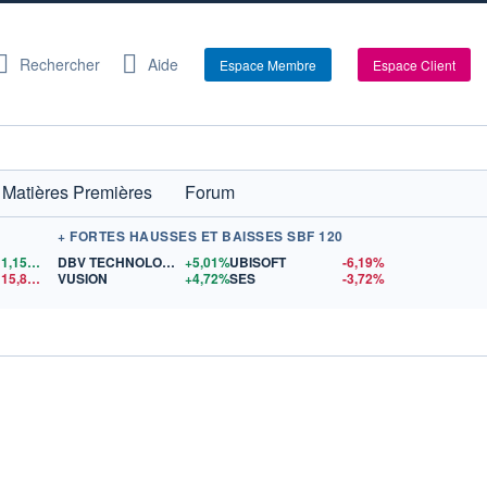
Rechercher
Aide
Espace Membre
Espace Client
Matières Premières
Forum
+ FORTES HAUSSES ET BAISSES SBF 120
1,1556
$US
DBV TECHNOLOGIES
+5,01%
UBISOFT
-6,19%
15,81
$US
VUSION
+4,72%
SES
-3,72%