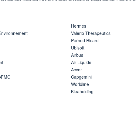
Hermes
 Environnement
Valerio Therapeutics
Pernod Ricard
Ubisoft
Airbus
nt
Air Liquide
Accor
ipFMC
Capgemini
Worldline
Kleaholding