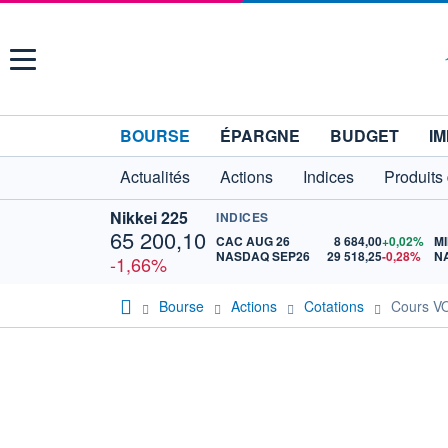
Menu
BOURSE
ÉPARGNE
BUDGET
IM
Actualités
Actions
Indices
Produits
Nikkei 225
INDICES
65 200,10
CAC AUG 26
8 684,00
+0,02%
MI
NASDAQ SEP26
29 518,25
-0,28%
N
-1,66%
Bourse
Actions
Cotations
Cours 