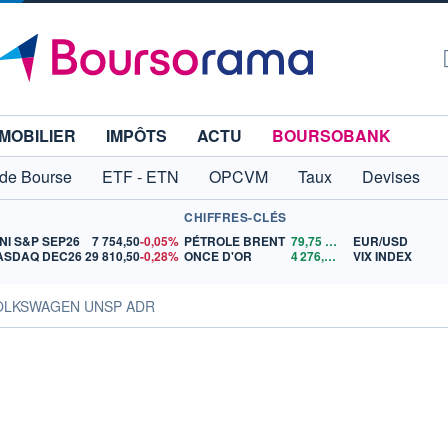
MOBILIER
IMPÔTS
ACTU
BOURSOBANK
 de Bourse
ETF - ETN
OPCVM
Taux
Devises
CHIFFRES-CLÉS
NI S&P SEP26
7 754,50
-0,05%
PÉTROLE BRENT
79,75
$US
EUR/USD
ASDAQ DEC26
29 810,50
-0,28%
ONCE D'OR
4 276,56
$US
VIX INDEX
VOLKSWAGEN UNSP ADR