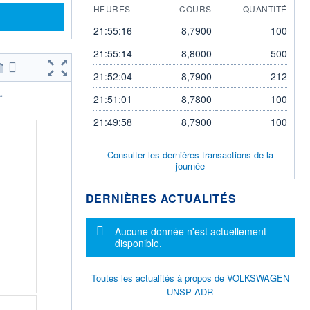
HEURES
COURS
QUANTITÉ
21:55:16
8,7900
100
21:55:14
8,8000
500
21:52:04
8,7900
212
.
21:51:01
8,7800
100
21:49:58
8,7900
100
Consulter les dernières transactions de la
journée
DERNIÈRES ACTUALITÉS
Message d'information
Aucune donnée n'est actuellement
disponible.
Toutes les actualités à propos de VOLKSWAGEN
UNSP ADR