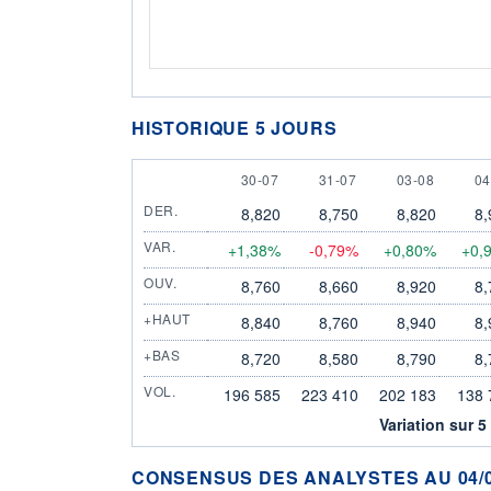
HISTORIQUE 5 JOURS
30 JULY
31 JULY
3 AUGUST
4 
30-07
31-07
03-08
04
DER.
8,820
8,750
8,820
8,
VAR.
+1,38%
-0,79%
+0,80%
+0,
OUV.
8,760
8,660
8,920
8,
+HAUT
8,840
8,760
8,940
8,
+BAS
8,720
8,580
8,790
8,
VOL.
196 585
223 410
202 183
138 
Variation sur 5
CONSENSUS DES ANALYSTES AU 04/0