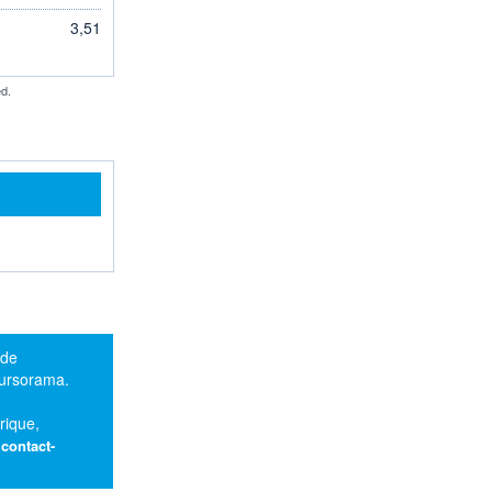
3,51
d.
 de
oursorama.
rique,
:
contact-