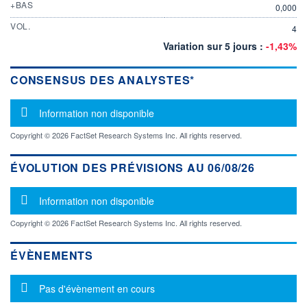
+BAS
0,000
VOL.
4
Variation sur 5 jours :
-1,43%
CONSENSUS DES ANALYSTES*
Message d'information
Information non disponible
Copyright © 2026 FactSet Research Systems Inc. All rights reserved.
ÉVOLUTION DES PRÉVISIONS AU 06/08/26
Message d'information
Information non disponible
Copyright © 2026 FactSet Research Systems Inc. All rights reserved.
ÉVÈNEMENTS
Message d'information
Pas d'évènement en cours