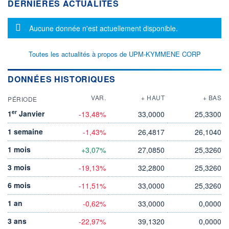
DERNIÈRES ACTUALITÉS
Message d'information
Aucune donnée n'est actuellement disponible.
Toutes les actualités à propos de UPM-KYMMENE CORP
DONNÉES HISTORIQUES
VAR.
+ HAUT
+ BAS
PÉRIODE
er
1
Janvier
-13,48%
33,0000
25,3300
1 semaine
-1,43%
26,4817
26,1040
1 mois
+3,07%
27,0850
25,3260
3 mois
-19,13%
32,2800
25,3260
6 mois
-11,51%
33,0000
25,3260
1 an
-0,62%
33,0000
0,0000
3 ans
-22,97%
39,1320
0,0000