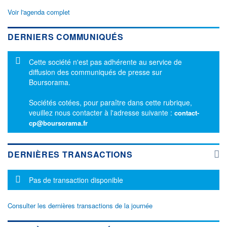
Voir l'agenda complet
DERNIERS COMMUNIQUÉS
Message d'information
Cette société n'est pas adhérente au service de
diffusion des communiqués de presse sur
Boursorama.
Sociétés cotées, pour paraître dans cette rubrique,
veuillez nous contacter à l'adresse suivante :
contact-
cp@boursorama.fr
DERNIÈRES TRANSACTIONS
Message d'information
Pas de transaction disponible
Consulter les dernières transactions de la journée