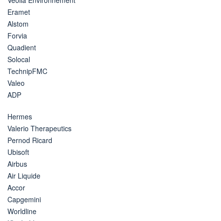
Eramet
Alstom
Forvia
Quadient
Solocal
TechnipFMC
Valeo
ADP
Hermes
Valerio Therapeutics
Pernod Ricard
Ubisoft
Airbus
Air Liquide
Accor
Capgemini
Worldline