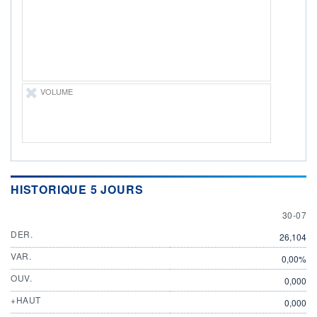
30.07.26 / 17:21:07
ÉLIGIBILITÉ
Non éligible
Boursobank
+ PORTEFEUILLE
+ LISTE
VOLUME
HISTORIQUE 5 JOURS
30 JULY
30-07
DER.
26,104
VAR.
0,00%
OUV.
0,000
+HAUT
0,000