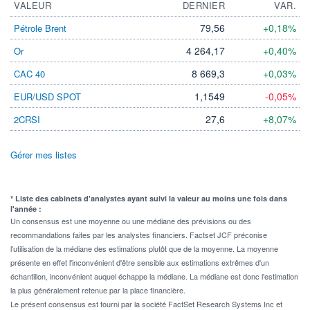
VALEUR
DERNIER
VAR.
79,56
+0,18%
Pétrole Brent
4 264,17
+0,40%
Or
8 669,3
+0,03%
CAC 40
1,1549
-0,05%
EUR/USD SPOT
27,6
+8,07%
2CRSI
Gérer mes listes
* Liste des cabinets d'analystes ayant suivi la valeur au moins une fois dans
l'année :
Un consensus est une moyenne ou une médiane des prévisions ou des
recommandations faites par les analystes financiers. Factset JCF préconise
l'utilisation de la médiane des estimations plutôt que de la moyenne. La moyenne
présente en effet l'inconvénient d'être sensible aux estimations extrêmes d'un
échantillon, inconvénient auquel échappe la médiane. La médiane est donc l'estimation
la plus généralement retenue par la place financière.
Le présent consensus est fourni par la société FactSet Research Systems Inc et