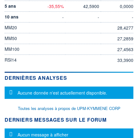
5 ans
-35,55%
42,5900
0,0000
10 ans
-
-
-
MM20
28,4277
MM50
27,2859
MM100
27,4563
RSI14
33,3900
DERNIÈRES ANALYSES
Message d'information
Aucune donnée n'est actuellement disponible.
Toutes les analyses à propos de UPM-KYMMENE CORP
DERNIERS MESSAGES SUR LE FORUM
Message d'information
Aucun message à afficher