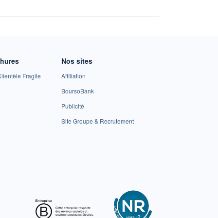
A
chures
Nos sites
lientèle Fragile
Affiliation
BoursoBank
Publicité
Site Groupe & Recrutement