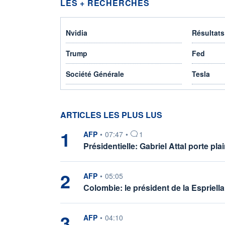
LES + RECHERCHÉS
Nvidia
Résultats
Trump
Fed
Société Générale
Tesla
ARTICLES LES PLUS LUS
1
information fournie par
AFP
•
07:47
•
1
Présidentielle: Gabriel Attal porte p
2
information fournie par
AFP
•
05:05
Colombie: le président de la Espriell
3
information fournie par
AFP
•
04:10