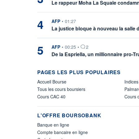
Le rappeur Moha La Squale condamn
4
information fournie par
AFP
•
01:27
La justice bloque à nouveau la salle 
5
information fournie par
AFP
•
00:25
•
2
De la Espriella, un millionnaire pro-
PAGES LES PLUS POPULAIRES
Accueil Bourse
Indices
Tous les cours boursiers
Palmar
Cours CAC 40
Cours d
L'OFFRE BOURSOBANK
Banque en ligne
Compte bancaire en ligne