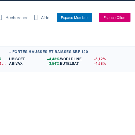
Rechercher
Aide
Espace Membre
Espace Client
+ FORTES HAUSSES ET BAISSES SBF 120
1,1559
$US
UBISOFT
+4,43%
WORLDLINE
-5,12%
0
$US
ABIVAX
+3,54%
EUTELSAT
-4,58%