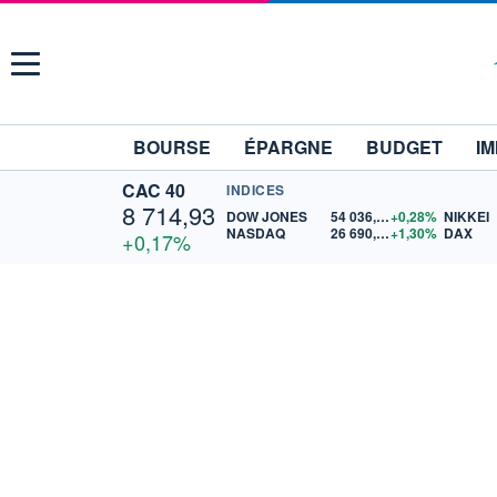
Menu
BOURSE
ÉPARGNE
BUDGET
IM
CAC 40
INDICES
8 714,93
DOW JONES
54 036,93
+0,28%
NIKKEI
NASDAQ
26 690,62
+1,30%
DAX
+0,17%