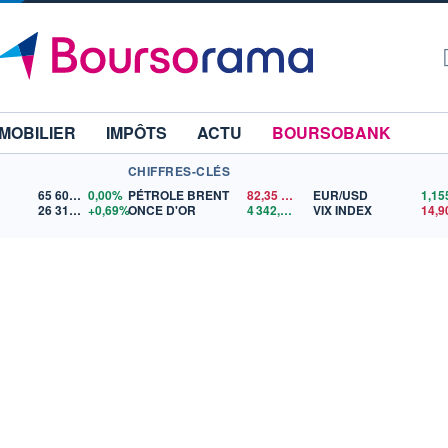
MOBILIER
IMPÔTS
ACTU
BOURSOBANK
CHIFFRES-CLÉS
65 606,71
0,00%
PÉTROLE BRENT
82,35
$US
EUR/USD
26 319,45
+0,69%
ONCE D'OR
4 342,26
$US
VIX INDEX
14,9