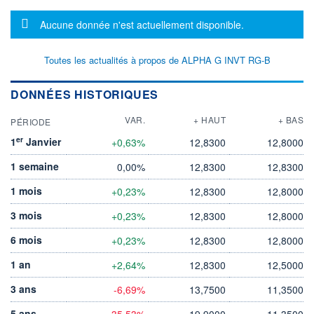
Message d'information
Aucune donnée n'est actuellement disponible.
Toutes les actualités à propos de ALPHA G INVT RG-B
DONNÉES HISTORIQUES
VAR.
+ HAUT
+ BAS
PÉRIODE
er
1
Janvier
+0,63%
12,8300
12,8000
1 semaine
0,00%
12,8300
12,8300
1 mois
+0,23%
12,8300
12,8000
3 mois
+0,23%
12,8300
12,8000
6 mois
+0,23%
12,8300
12,8000
1 an
+2,64%
12,8300
12,5000
3 ans
-6,69%
13,7500
11,3500
5 ans
-35,53%
19,9000
11,3500