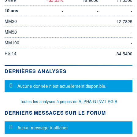
10 ans
-
-
-
MM20
12,7825
MM50
-
MM100
-
RSI14
34,5400
DERNIÈRES ANALYSES
Message d'information
Aucune donnée n'est actuellement disponible.
Toutes les analyses à propos de ALPHA G INVT RG-B
DERNIERS MESSAGES SUR LE FORUM
Message d'information
Aucun message à afficher