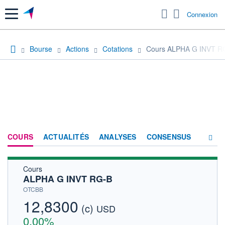
Menu
Connexion
Bourse
Actions
Cotations
Cours ALPHA G INVT R
COURS
ACTUALITÉS
ANALYSES
CONSENSUS
Cours
SOCIÉTÉ
ALPHA G INVT RG-B
HISTORIQUE
OTCBB
12,8300
(c)
ACTIONNAIRES
USD
0,00%