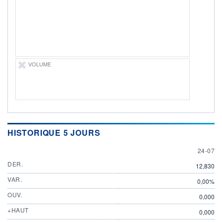
ÉLIGIBILITÉ
Non éligible
Boursobank
+ PORTEFEUILLE
+ LISTE
VOLUME
HISTORIQUE 5 JOURS
24 JULY
24-07
DER.
12,830
VAR.
0,00%
OUV.
0,000
+HAUT
0,000