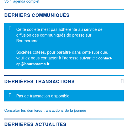
Voir l'agenda complet
DERNIERS COMMUNIQUÉS
Message d'information
Cette société n'est pas adhérente au service de
diffusion des communiqués de presse sur
Boursorama.
Sociétés cotées, pour paraître dans cette rubrique,
veuillez nous contacter à l'adresse suivante :
contact-
cp@boursorama.fr
DERNIÈRES TRANSACTIONS
Message d'information
Pas de transaction disponible
Consulter les dernières transactions de la journée
DERNIÈRES ACTUALITÉS