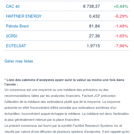
8 738,37
+0,44%
CAC 40
0,432
-6,29%
HAFFNER ENERGY
81,84
-1,49%
Pétrole Brent
27,36
-1,65%
2CRSI
1,9715
-7,96%
EUTELSAT
Gérer mes listes
* Liste des cabinets d'analystes ayant suivi la valeur au moins une fois dans
l'année :
Un consensus est une moyenne ou une médiane des prévisions ou des
recommandations faites par les analystes financiers. Factset JCF préconise
l'utilisation de la médiane des estimations plutôt que de la moyenne. La moyenne
présente en effet l'inconvénient d'être sensible aux estimations extrêmes d'un
échantillon, inconvénient auquel échappe la médiane. La médiane est donc l'estimation
la plus généralement retenue par la place financière.
Le présent consensus est fourni par la société FactSet Research Systems Inc et
résulte par nature d'une diffusion de plusieurs opinions d'analystes. Il est rappelé qu'en