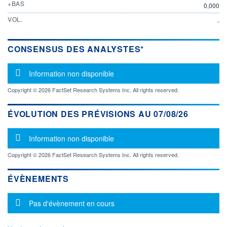
+BAS
0,000
VOL.
-
CONSENSUS DES ANALYSTES*
Message d'information
Information non disponible
Copyright © 2026 FactSet Research Systems Inc. All rights reserved.
ÉVOLUTION DES PRÉVISIONS AU 07/08/26
Message d'information
Information non disponible
Copyright © 2026 FactSet Research Systems Inc. All rights reserved.
ÉVÈNEMENTS
Message d'information
Pas d'évènement en cours