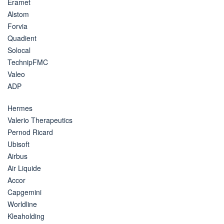
Eramet
Alstom
Forvia
Quadient
Solocal
TechnipFMC
Valeo
ADP
Hermes
Valerio Therapeutics
Pernod Ricard
Ubisoft
Airbus
Air Liquide
Accor
Capgemini
Worldline
Kleaholding