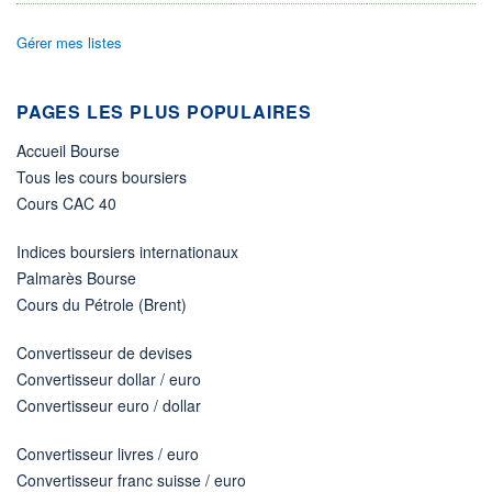
ÉLIGIBILITÉ
Gérer mes listes
Non éligible
Boursobank
PAGES LES PLUS POPULAIRES
+ PORTEFEUILLE
+ LISTE
Accueil Bourse
Tous les cours boursiers
Cours CAC 40
Indices boursiers internationaux
Palmarès Bourse
Cours du Pétrole (Brent)
Convertisseur de devises
Convertisseur dollar / euro
Convertisseur euro / dollar
Convertisseur livres / euro
Convertisseur franc suisse / euro