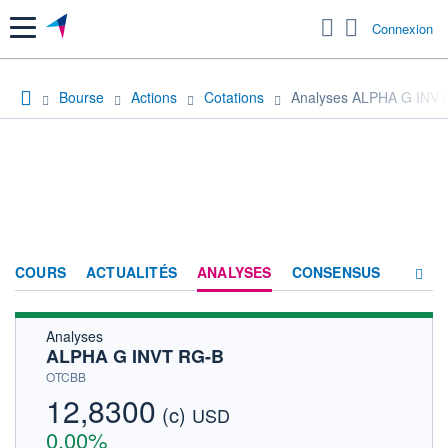
Menu
Connexion
Bourse
Actions
Cotations
Analyses ALPHA G INV
COURS
ACTUALITÉS
ANALYSES
CONSENSUS
Analyses
SOCIÉTÉ
ALPHA G INVT RG-B
HISTORIQUE
OTCBB
12,8300
(c)
ACTIONNAIRES
USD
0,00%