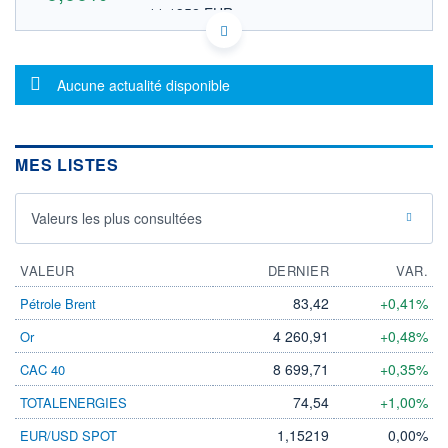
11,1352 EUR
VALEUR INDICATIVE
US88165Y1010 TETAB
DONNÉES TEMPS DIFFÉRÉ
Message d'information
Politique d'exécution
Aucune actualité disponible
Cotation sur les autres places
OUVERTURE
CLÔTURE VEILLE
0,0000
12,8300
MES LISTES
+ HAUT
+ BAS
0,0000
0,0000
Valeurs les plus consultées
VOLUME
CAPITAL ÉCHANGÉ
0
0,00%
VALORISATION
VALEUR
DERNIER
VAR.
LIMITE À LA
LIMITE À LA
83,42
+0,41%
Pétrole Brent
BAISSE
HAUSSE
0,0000
0,0000
4 260,91
+0,48%
Or
RENDEMENT
PER ESTIMÉ
8 699,71
+0,35%
CAC 40
ESTIMÉ 2026
2026
-
-
74,54
+1,00%
TOTALENERGIES
DERNIER
ÉCHANGE
1,15219
0,00%
EUR/USD SPOT
24.07.26 / 21:07:28