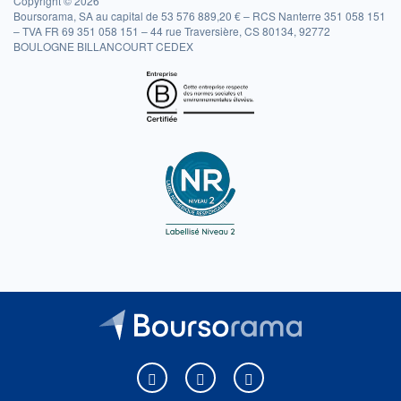
Copyright © 2026
Boursorama, SA au capital de 53 576 889,20 € – RCS Nanterre 351 058 151
– TVA FR 69 351 058 151 – 44 rue Traversière, CS 80134, 92772
BOULOGNE BILLANCOURT CEDEX
Boursorama sur Facebook
Boursorama sur X
Boursorama sur Youtu