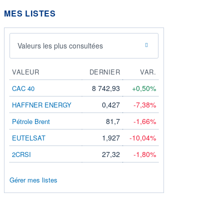
MES LISTES
Valeurs les plus consultées
VALEUR
DERNIER
VAR.
8 742,93
+0,50%
CAC 40
0,427
-7,38%
HAFFNER ENERGY
81,7
-1,66%
Pétrole Brent
1,927
-10,04%
EUTELSAT
27,32
-1,80%
2CRSI
Gérer mes listes