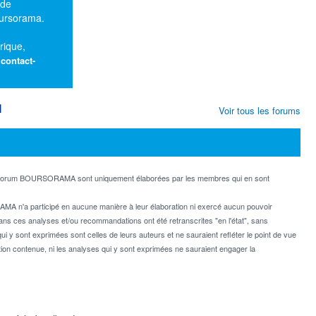
 de
oursorama.
rique,
:
contact-
M
Voir tous les forums
e forum BOURSORAMA sont uniquement élaborées par les membres qui en sont
MA n'a participé en aucune manière à leur élaboration ni exercé aucun pouvoir
dans ces analyses et/ou recommandations ont été retranscrites "en l'état", sans
ui y sont exprimées sont celles de leurs auteurs et ne sauraient refléter le point de vue
on contenue, ni les analyses qui y sont exprimées ne sauraient engager la