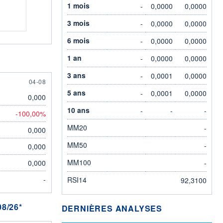
1 mois
-
0,0000
0,0000
3 mois
-
0,0000
0,0000
6 mois
-
0,0000
0,0000
1 an
-
0,0000
0,0000
3 ans
-
0,0001
0,0000
4 AUGUST
04-08
5 ans
-
0,0001
0,0000
0,000
10 ans
-
-
-
-100,00%
MM20
-
0,000
MM50
-
0,000
MM100
0,000
-
-
RSI14
92,3100
8/26*
DERNIÈRES ANALYSES