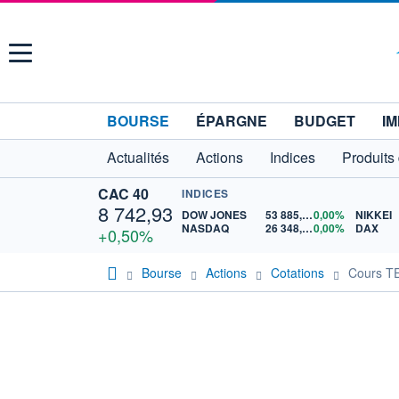
Menu
BOURSE
ÉPARGNE
BUDGET
IM
Actualités
Actions
Indices
Produits
CAC 40
INDICES
8 742,93
DOW JONES
53 885,10
0,00%
NIKKEI
NASDAQ
26 348,35
0,00%
DAX
+0,50%
Bourse
Actions
Cotations
Cours 