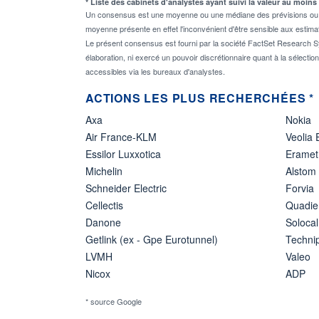
* Liste des cabinets d'analystes ayant suivi la valeur au moins
Un consensus est une moyenne ou une médiane des prévisions ou des
moyenne présente en effet l'inconvénient d'être sensible aux estima
Le présent consensus est fourni par la société FactSet Research Sy
élaboration, ni exercé un pouvoir discrétionnaire quant à la sélectio
accessibles via les bureaux d'analystes.
ACTIONS LES PLUS RECHERCHÉES *
Axa
Nokia
Air France-KLM
Veolia
Essilor Luxxotica
Eramet
Michelin
Alstom
Schneider Electric
Forvia
Cellectis
Quadie
Danone
Solocal
Getlink (ex - Gpe Eurotunnel)
Techn
LVMH
Valeo
Nicox
ADP
* source Google