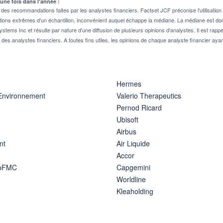
 une fois dans l'année :
 recommandations faites par les analystes financiers. Factset JCF préconise l'utilisation 
tions extrêmes d'un échantillon, inconvénient auquel échappe la médiane. La médiane est donc
stems Inc et résulte par nature d'une diffusion de plusieurs opinions d'analystes. Il est 
n des analystes financiers. A toutes fins utiles, les opinions de chaque analyste financier aya
Hermes
 Environnement
Valerio Therapeutics
Pernod Ricard
Ubisoft
Airbus
nt
Air Liquide
Accor
ipFMC
Capgemini
Worldline
Kleaholding