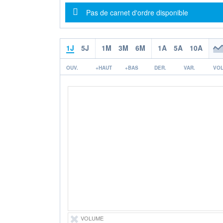
Message d'information
Pas de carnet d'ordre disponible
1J
5J
1M
3M
6M
1A
5A
10A
OUV.
+HAUT
+BAS
DER.
VAR.
VOL
VOLUME