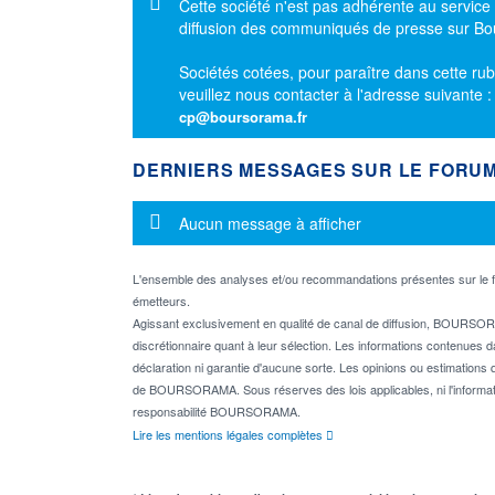
Message d'information
Cette société n'est pas adhérente au service
diffusion des communiqués de presse sur B
Sociétés cotées, pour paraître dans cette rub
veuillez nous contacter à l'adresse suivante 
cp@boursorama.fr
DERNIERS MESSAGES SUR LE FORU
Message d'information
Aucun message à afficher
L'ensemble des analyses et/ou recommandations présentes sur l
émetteurs.
Agissant exclusivement en qualité de canal de diffusion, BOURSORA
discrétionnaire quant à leur sélection. Les informations contenues 
déclaration ni garantie d'aucune sorte. Les opinions ou estimations q
de BOURSORAMA. Sous réserves des lois applicables, ni l'informati
responsabilité BOURSORAMA.
Lire les mentions légales complètes