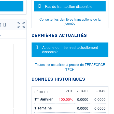
Message d'information
Pas de transaction disponible
Consulter les dernières transactions de la
journée
DERNIÈRES ACTUALITÉS
.
Message d'information
Aucune donnée n'est actuellement
disponible.
Toutes les actualités à propos de TERAFORCE
TECH
DONNÉES HISTORIQUES
VAR.
+ HAUT
+ BAS
PÉRIODE
er
1
Janvier
-100,00%
0,0000
0,0000
1 semaine
-
0,0000
0,0000