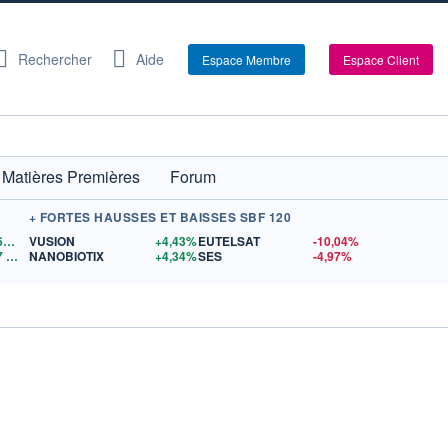
Rechercher
Aide
Espace Membre
Espace Client
Matières Premières
Forum
+ FORTES HAUSSES ET BAISSES SBF 120
1,1568
$US
VUSION
+4,43%
EUTELSAT
-10,04%
7
$US
NANOBIOTIX
+4,34%
SES
-4,97%