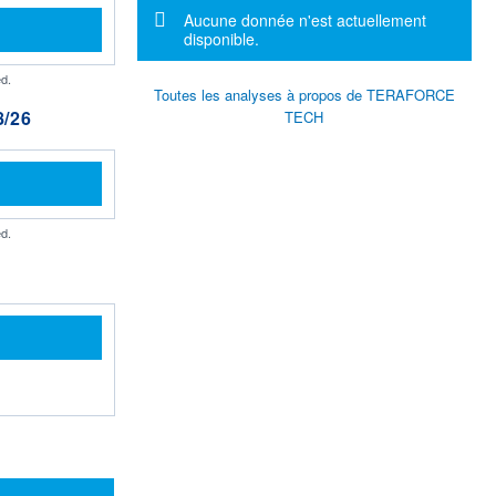
Message d'information
Aucune donnée n'est actuellement
disponible.
d.
Toutes les analyses à propos de TERAFORCE
/26
TECH
d.