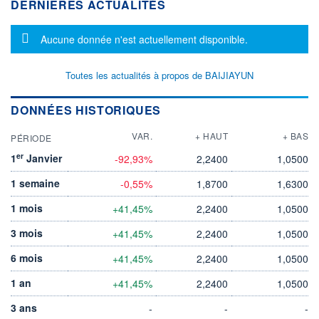
DERNIÈRES ACTUALITÉS
Message d'information
Aucune donnée n'est actuellement disponible.
Toutes les actualités à propos de BAIJIAYUN
DONNÉES HISTORIQUES
VAR.
+ HAUT
+ BAS
PÉRIODE
er
1
Janvier
-92,93%
2,2400
1,0500
1 semaine
-0,55%
1,8700
1,6300
1 mois
+41,45%
2,2400
1,0500
3 mois
+41,45%
2,2400
1,0500
6 mois
+41,45%
2,2400
1,0500
1 an
+41,45%
2,2400
1,0500
3 ans
-
-
-