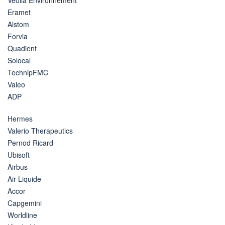
Eramet
Alstom
Forvia
Quadient
Solocal
TechnipFMC
Valeo
ADP
Hermes
Valerio Therapeutics
Pernod Ricard
Ubisoft
Airbus
Air Liquide
Accor
Capgemini
Worldline