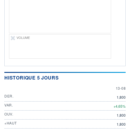
ÉLIGIBILITÉ
Non éligible
Boursobank
+ PORTEFEUILLE
+ LISTE
VOLUME
HISTORIQUE 5 JOURS
13 AUG
13-08
DER.
1,800
VAR.
+4,65%
OUV.
1,800
+HAUT
1,800