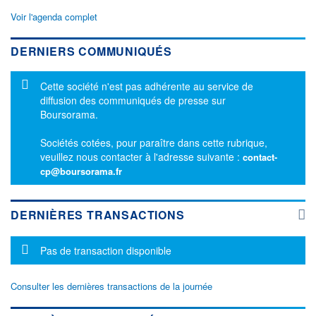
Voir l'agenda complet
DERNIERS COMMUNIQUÉS
Message d'information
Cette société n'est pas adhérente au service de
diffusion des communiqués de presse sur
Boursorama.
Sociétés cotées, pour paraître dans cette rubrique,
veuillez nous contacter à l'adresse suivante :
contact-
cp@boursorama.fr
DERNIÈRES TRANSACTIONS
Message d'information
Pas de transaction disponible
Consulter les dernières transactions de la journée