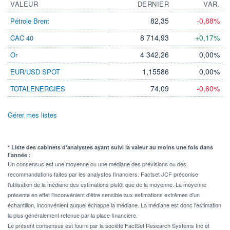
VALEUR
DERNIER
VAR.
82,35
-0,88%
Pétrole Brent
8 714,93
+0,17%
CAC 40
4 342,26
0,00%
Or
1,15586
0,00%
EUR/USD SPOT
74,09
-0,60%
TOTALENERGIES
Gérer mes listes
* Liste des cabinets d'analystes ayant suivi la valeur au moins une fois dans
l'année :
Un consensus est une moyenne ou une médiane des prévisions ou des
recommandations faites par les analystes financiers. Factset JCF préconise
l'utilisation de la médiane des estimations plutôt que de la moyenne. La moyenne
présente en effet l'inconvénient d'être sensible aux estimations extrêmes d'un
échantillon, inconvénient auquel échappe la médiane. La médiane est donc l'estimation
la plus généralement retenue par la place financière.
Le présent consensus est fourni par la société FactSet Research Systems Inc et