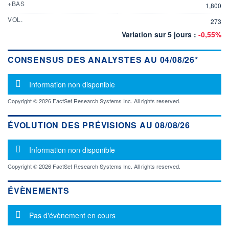
+BAS
1,800
VOL.
273
Variation sur 5 jours :
-0,55%
CONSENSUS DES ANALYSTES AU 04/08/26*
Message d'information
Information non disponible
Copyright © 2026 FactSet Research Systems Inc. All rights reserved.
ÉVOLUTION DES PRÉVISIONS AU 08/08/26
Message d'information
Information non disponible
Copyright © 2026 FactSet Research Systems Inc. All rights reserved.
ÉVÈNEMENTS
Message d'information
Pas d'évènement en cours