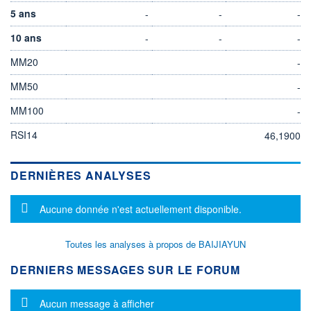
5 ans
-
-
-
10 ans
-
-
-
MM20
-
MM50
-
MM100
-
RSI14
46,1900
DERNIÈRES ANALYSES
Message d'information
Aucune donnée n'est actuellement disponible.
Toutes les analyses à propos de BAIJIAYUN
DERNIERS MESSAGES SUR LE FORUM
Message d'information
Aucun message à afficher