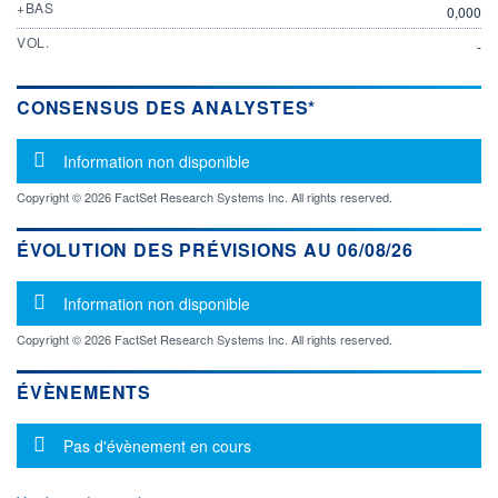
+BAS
0,000
VOL.
-
CONSENSUS DES ANALYSTES*
Message d'information
Information non disponible
Copyright © 2026 FactSet Research Systems Inc. All rights reserved.
ÉVOLUTION DES PRÉVISIONS AU 06/08/26
Message d'information
Information non disponible
Copyright © 2026 FactSet Research Systems Inc. All rights reserved.
ÉVÈNEMENTS
Message d'information
Pas d'évènement en cours