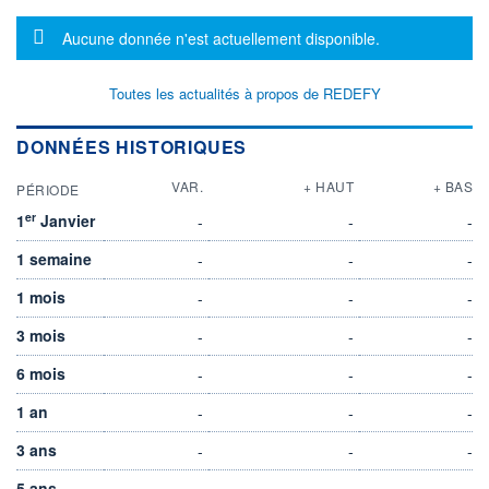
Message d'information
Aucune donnée n'est actuellement disponible.
Toutes les actualités à propos de REDEFY
DONNÉES HISTORIQUES
VAR.
+ HAUT
+ BAS
PÉRIODE
er
1
Janvier
-
-
-
1 semaine
-
-
-
1 mois
-
-
-
3 mois
-
-
-
6 mois
-
-
-
1 an
-
-
-
3 ans
-
-
-
5 ans
-
-
-