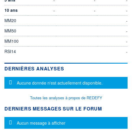
10 ans
-
-
-
MM20
-
MM50
-
MM100
-
RSI14
-
DERNIÈRES ANALYSES
Message d'information
Aucune donnée n'est actuellement disponible.
Toutes les analyses à propos de REDEFY
DERNIERS MESSAGES SUR LE FORUM
Message d'information
Aucun message à afficher