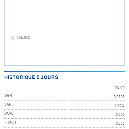
ÉLIGIBILITÉ
Non éligible
Boursobank
+ PORTEFEUILLE
+ LISTE
VOLUME
HISTORIQUE 5 JOURS
23 SEP
23-09
DER.
0,0303
VAR.
0,00%
OUV.
0,000
+HAUT
0,000