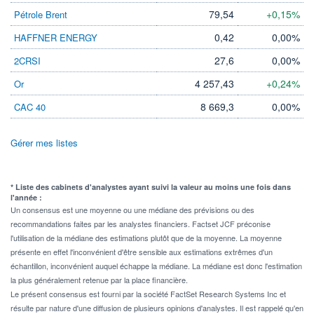
79,54
+0,15%
Pétrole Brent
0,42
0,00%
HAFFNER ENERGY
27,6
0,00%
2CRSI
4 257,43
+0,24%
Or
8 669,3
0,00%
CAC 40
Gérer mes listes
* Liste des cabinets d'analystes ayant suivi la valeur au moins une fois dans
l'année :
Un consensus est une moyenne ou une médiane des prévisions ou des
recommandations faites par les analystes financiers. Factset JCF préconise
l'utilisation de la médiane des estimations plutôt que de la moyenne. La moyenne
présente en effet l'inconvénient d'être sensible aux estimations extrêmes d'un
échantillon, inconvénient auquel échappe la médiane. La médiane est donc l'estimation
la plus généralement retenue par la place financière.
Le présent consensus est fourni par la société FactSet Research Systems Inc et
résulte par nature d'une diffusion de plusieurs opinions d'analystes. Il est rappelé qu'en