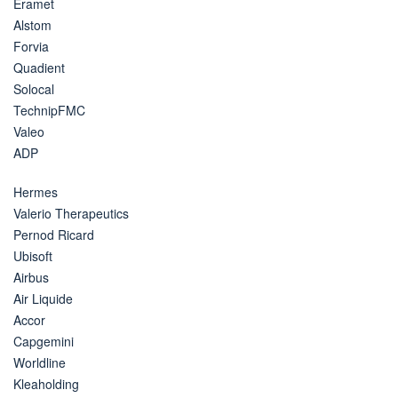
Eramet
Alstom
Forvia
Quadient
Solocal
TechnipFMC
Valeo
ADP
Hermes
Valerio Therapeutics
Pernod Ricard
Ubisoft
Airbus
Air Liquide
Accor
Capgemini
Worldline
Kleaholding