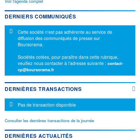
Voir l'agenda complet
DERNIERS COMMUNIQUÉS
Message d'information
Cette société n'est pas adhérente au service de
diffusion des communiqués de presse sur
Boursorama.
Sociétés cotées, pour paraître dans cette rubrique,
veuillez nous contacter à l'adresse suivante :
contact-
cp@boursorama.fr
DERNIÈRES TRANSACTIONS
Message d'information
Pas de transaction disponible
Consulter les dernières transactions de la journée
DERNIÈRES ACTUALITÉS