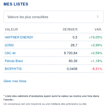
MES LISTES
Valeurs les plus consultées
VALEUR
DERNIER
VAR.
0,5
+19,05%
HAFFNER ENERGY
28,7
+3,99%
2CRSI
8 720,84
+0,59%
CAC 40
80,36
+1,18%
Pétrole Brent
0,0408
-8,31%
BIOPHYTIS
Gérer mes listes
* Liste des cabinets d'analystes ayant suivi la valeur au moins une fois dans
l'année :
Un consensus est une moyenne ou une médiane des prévisions ou des