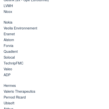
LVMH
Nicox
Nokia
Veolia Environnement
Eramet
Alstom
Forvia
Quadient
Solocal
TechnipFMC
Valeo
ADP
Hermes
Valerio Therapeutics
Pernod Ricard
Ubisoft
Airbus