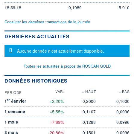
18:59:18
0,1089
5 010
Consulter les dernières transactions de la journée
DERNIÈRES ACTUALITÉS
Message d'information
Aucune donnée n'est actuellement disponible.
Toutes les actualités à propos de ROSCAN GOLD
DONNÉES HISTORIQUES
VAR.
+ HAUT
+ BAS
PÉRIODE
er
1
Janvier
+2,20%
0,2000
0,1000
1 semaine
+5,55%
0,1107
0,0996
1 mois
-7,89%
0,1288
0,0996
3 mois
-20,86%
0,1501
0,0996