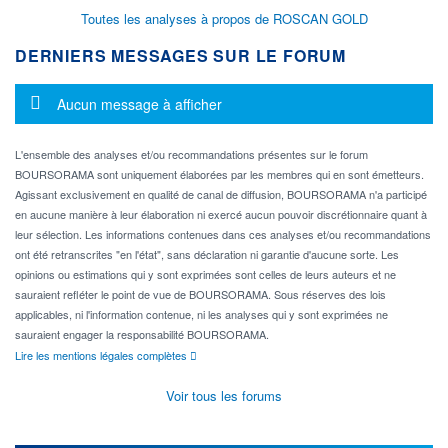
Toutes les analyses à propos de ROSCAN GOLD
DERNIERS MESSAGES SUR LE FORUM
Message d'information
Aucun message à afficher
L'ensemble des analyses et/ou recommandations présentes sur le forum
BOURSORAMA sont uniquement élaborées par les membres qui en sont émetteurs.
Agissant exclusivement en qualité de canal de diffusion, BOURSORAMA n'a participé
en aucune manière à leur élaboration ni exercé aucun pouvoir discrétionnaire quant à
leur sélection. Les informations contenues dans ces analyses et/ou recommandations
ont été retranscrites "en l'état", sans déclaration ni garantie d'aucune sorte. Les
opinions ou estimations qui y sont exprimées sont celles de leurs auteurs et ne
sauraient refléter le point de vue de BOURSORAMA. Sous réserves des lois
applicables, ni l'information contenue, ni les analyses qui y sont exprimées ne
sauraient engager la responsabilité BOURSORAMA.
Lire les mentions légales complètes
Voir tous les forums