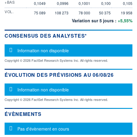
+BAS
0,1049
0,0996
0,1001
0,100
0,105
VOL.
75 089
108 273
78 000
50 375
19 958
Variation sur 5 jours :
+5,55%
CONSENSUS DES ANALYSTES*
Message d'information
Information non disponible
Copyright © 2026 FactSet Research Systems Inc. All rights reserved.
ÉVOLUTION DES PRÉVISIONS AU 06/08/26
Message d'information
Information non disponible
Copyright © 2026 FactSet Research Systems Inc. All rights reserved.
ÉVÈNEMENTS
Message d'information
Pas d'évènement en cours