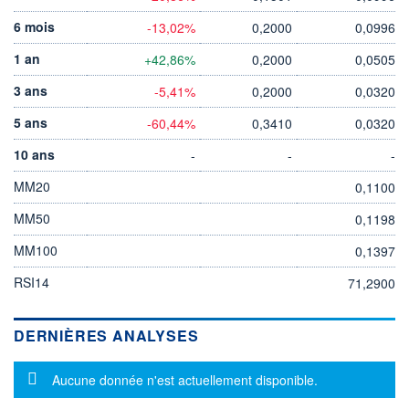
6 mois
-13,02%
0,2000
0,0996
1 an
+42,86%
0,2000
0,0505
3 ans
-5,41%
0,2000
0,0320
5 ans
-60,44%
0,3410
0,0320
10 ans
-
-
-
MM20
0,1100
MM50
0,1198
MM100
0,1397
RSI14
71,2900
DERNIÈRES ANALYSES
Message d'information
Aucune donnée n'est actuellement disponible.