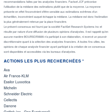
recommandations faites par les analystes financiers. Factset JCF préconise
l'utilisation de la médiane des estimations plutôt que de la moyenne. La moyenne
présente en effet l'inconvénient d'être sensible aux estimations extrêmes d'un
échantillon, inconvénient auquel échappe la médiane. La médiane est donc l'estimation
la plus généralement retenue par la place financière.
Le présent consensus est fourni par la société FactSet Research Systems Inc et
résulte par nature d'une diffusion de plusieurs opinions d'analystes. Il est rappelé qu'en
aucune manière BOURSORAMA n'a participé à son élaboration, ni exercé un pouvoir
discrétionnaire quant à la sélection des analystes financiers. A toutes fins utiles, les
opinions de chaque analyste financier ayant participé à la création de ce consensus
sont disponibles et accessibles via les bureaux d'analystes.
ACTIONS LES PLUS RECHERCHÉES *
Axa
Air France-KLM
Essilor Luxxotica
Michelin
Schneider Electric
Cellectis
Danone
Getlink (ex - Gpe Eurotunnel)