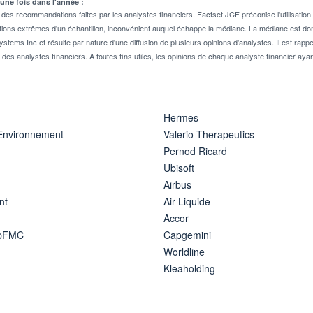
 une fois dans l'année :
 recommandations faites par les analystes financiers. Factset JCF préconise l'utilisation 
tions extrêmes d'un échantillon, inconvénient auquel échappe la médiane. La médiane est donc
stems Inc et résulte par nature d'une diffusion de plusieurs opinions d'analystes. Il est 
n des analystes financiers. A toutes fins utiles, les opinions de chaque analyste financier aya
Hermes
 Environnement
Valerio Therapeutics
Pernod Ricard
Ubisoft
Airbus
nt
Air Liquide
Accor
ipFMC
Capgemini
Worldline
Kleaholding