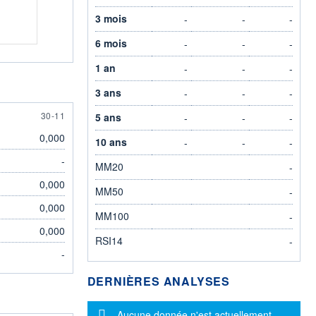
3 mois
-
-
-
6 mois
-
-
-
1 an
-
-
-
3 ans
-
-
-
30 NOVEMBER
30-11
5 ans
-
-
-
0,000
10 ans
-
-
-
-
MM20
-
0,000
MM50
-
0,000
MM100
-
0,000
RSI14
-
-
DERNIÈRES ANALYSES
Message d'information
Aucune donnée n'est actuellement