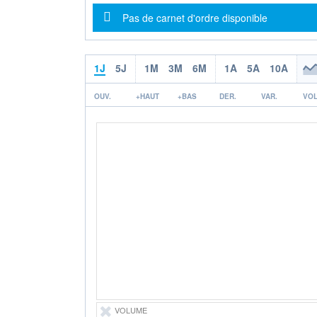
Message d'information
Pas de carnet d'ordre disponible
1J
5J
1M
3M
6M
1A
5A
10A
OUV.
+HAUT
+BAS
DER.
VAR.
VOL
VOLUME