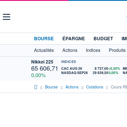
Menu
BOURSE
ÉPARGNE
BUDGET
IM
Actualités
Actions
Indices
Produits
Nikkei 225
INDICES
65 606,71
CAC AUG 26
8 737,00
+0,30%
MI
NASDAQ SEP26
29 839,50
0,00%
N
0,00%
Bourse
Actions
Cotations
Cours R