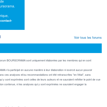
 de
oursorama.
rique,
:
contact-
M
Voir tous les forums
e forum BOURSORAMA sont uniquement élaborées par les membres qui en sont
MA n'a participé en aucune manière à leur élaboration ni exercé aucun pouvoir
dans ces analyses et/ou recommandations ont été retranscrites "en l'état", sans
ui y sont exprimées sont celles de leurs auteurs et ne sauraient refléter le point de vue
on contenue, ni les analyses qui y sont exprimées ne sauraient engager la