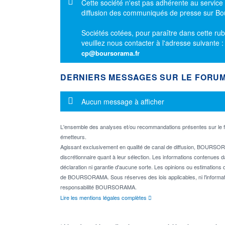
Message d'information
Cette société n'est pas adhérente au service
diffusion des communiqués de presse sur B
Sociétés cotées, pour paraître dans cette rub
veuillez nous contacter à l'adresse suivante 
cp@boursorama.fr
DERNIERS MESSAGES SUR LE FORU
Message d'information
Aucun message à afficher
L'ensemble des analyses et/ou recommandations présentes sur l
émetteurs.
Agissant exclusivement en qualité de canal de diffusion, BOURSORA
discrétionnaire quant à leur sélection. Les informations contenues 
déclaration ni garantie d'aucune sorte. Les opinions ou estimations q
de BOURSORAMA. Sous réserves des lois applicables, ni l'informati
responsabilité BOURSORAMA.
Lire les mentions légales complètes