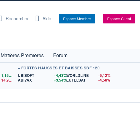
Rechercher
Aide
Espace Membre
Espace Client
Matières Premières
Forum
+ FORTES HAUSSES ET BAISSES SBF 120
1,1559
$US
UBISOFT
+4,43%
WORLDLINE
-5,12%
14,90
$US
ABIVAX
+3,54%
EUTELSAT
-4,58%