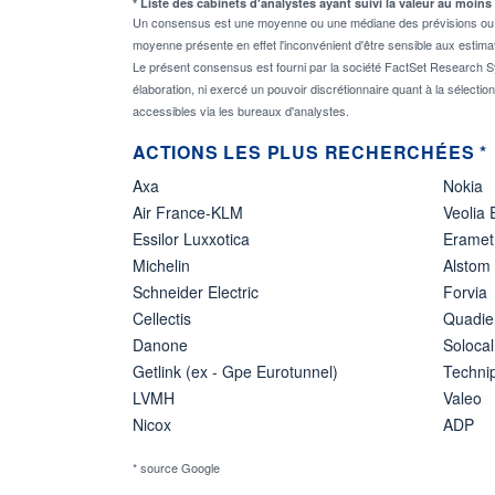
* Liste des cabinets d'analystes ayant suivi la valeur au moins
Un consensus est une moyenne ou une médiane des prévisions ou des
moyenne présente en effet l'inconvénient d'être sensible aux estima
Le présent consensus est fourni par la société FactSet Research Sy
élaboration, ni exercé un pouvoir discrétionnaire quant à la sélectio
accessibles via les bureaux d'analystes.
ACTIONS LES PLUS RECHERCHÉES *
Axa
Nokia
Air France-KLM
Veolia
Essilor Luxxotica
Eramet
Michelin
Alstom
Schneider Electric
Forvia
Cellectis
Quadie
Danone
Solocal
Getlink (ex - Gpe Eurotunnel)
Techn
LVMH
Valeo
Nicox
ADP
* source Google