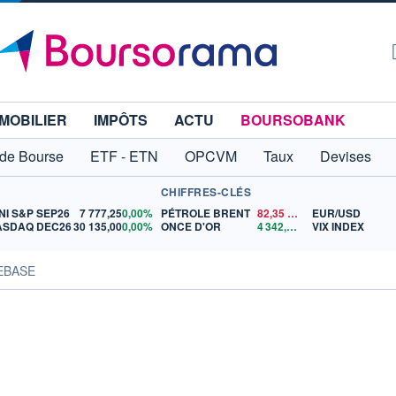
MOBILIER
IMPÔTS
ACTU
BOURSOBANK
 de Bourse
ETF - ETN
OPCVM
Taux
Devises
CHIFFRES-CLÉS
NI S&P SEP26
7 777,25
0,00%
PÉTROLE BRENT
82,35
$US
EUR/USD
ASDAQ DEC26
30 135,00
0,00%
ONCE D'OR
4 342,26
$US
VIX INDEX
EBASE