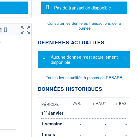
Message d'information
Pas de transaction disponible
Consulter les dernières transactions de la
journée
DERNIÈRES ACTUALITÉS
.
Message d'information
Aucune donnée n'est actuellement
disponible.
Toutes les actualités à propos de REBASE
DONNÉES HISTORIQUES
VAR.
+ HAUT
+ BAS
PÉRIODE
er
1
Janvier
-
-
-
1 semaine
-
-
-
1 mois
-
-
-