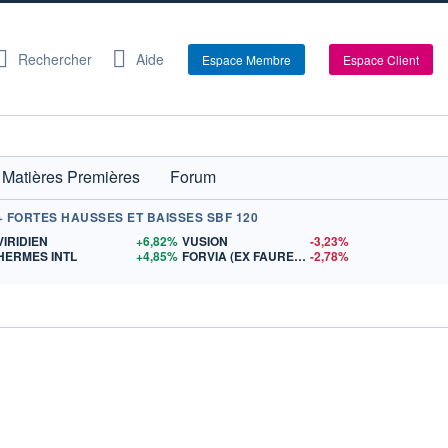
Rechercher
Aide
Espace Membre
Espace Client
Matières Premières
Forum
+ FORTES HAUSSES ET BAISSES SBF 120
S
VIRIDIEN
+6,82%
VUSION
-3,23%
HERMES INTL
+4,85%
FORVIA (EX FAURECIA)
-2,78%