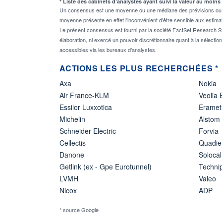
* Liste des cabinets d'analystes ayant suivi la valeur au moins
Un consensus est une moyenne ou une médiane des prévisions ou des
moyenne présente en effet l'inconvénient d'être sensible aux estima
Le présent consensus est fourni par la société FactSet Research Sy
élaboration, ni exercé un pouvoir discrétionnaire quant à la sélectio
accessibles via les bureaux d'analystes.
ACTIONS LES PLUS RECHERCHÉES *
Axa
Nokia
Air France-KLM
Veolia
Essilor Luxxotica
Eramet
Michelin
Alstom
Schneider Electric
Forvia
Cellectis
Quadie
Danone
Solocal
Getlink (ex - Gpe Eurotunnel)
Techn
LVMH
Valeo
Nicox
ADP
* source Google