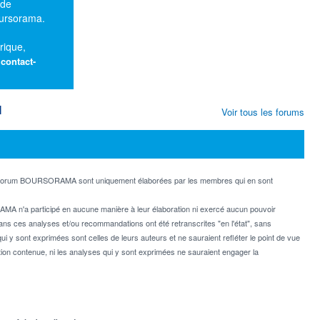
 de
oursorama.
rique,
:
contact-
M
Voir tous les forums
e forum BOURSORAMA sont uniquement élaborées par les membres qui en sont
MA n'a participé en aucune manière à leur élaboration ni exercé aucun pouvoir
dans ces analyses et/ou recommandations ont été retranscrites "en l'état", sans
ui y sont exprimées sont celles de leurs auteurs et ne sauraient refléter le point de vue
on contenue, ni les analyses qui y sont exprimées ne sauraient engager la