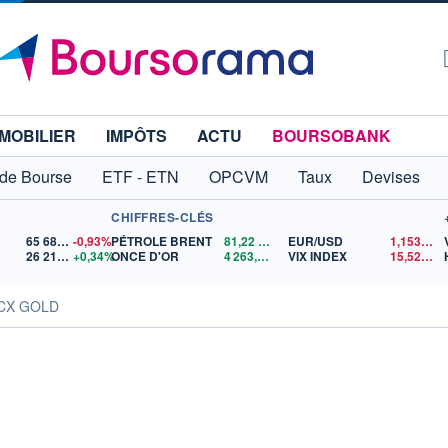
MOBILIER
IMPÔTS
ACTU
BOURSOBANK
 de Bourse
ETF - ETN
OPCVM
Taux
Devises
CHIFFRES-CLÉS
65 683,26
-0,93%
PÉTROLE BRENT
81,22
$US
EUR/USD
1,1535
$U
26 215,25
+0,34%
ONCE D'OR
4 263,73
$US
VIX INDEX
15,52
$US
QCX GOLD