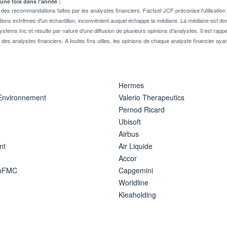
 une fois dans l'année :
 recommandations faites par les analystes financiers. Factset JCF préconise l'utilisation 
tions extrêmes d'un échantillon, inconvénient auquel échappe la médiane. La médiane est donc
stems Inc et résulte par nature d'une diffusion de plusieurs opinions d'analystes. Il est 
n des analystes financiers. A toutes fins utiles, les opinions de chaque analyste financier aya
Hermes
 Environnement
Valerio Therapeutics
Pernod Ricard
Ubisoft
Airbus
nt
Air Liquide
Accor
ipFMC
Capgemini
Worldline
Kleaholding