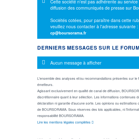
Message d'information
Cette société n'est pas adhérente au service
diffusion des communiqués de presse sur B
Sociétés cotées, pour paraître dans cette rub
veuillez nous contacter à l'adresse suivante 
cp@boursorama.fr
DERNIERS MESSAGES SUR LE FORU
Message d'information
Aucun message à afficher
L'ensemble des analyses et/ou recommandations présentes sur l
émetteurs.
Agissant exclusivement en qualité de canal de diffusion, BOURSORA
discrétionnaire quant à leur sélection. Les informations contenues 
déclaration ni garantie d'aucune sorte. Les opinions ou estimations q
de BOURSORAMA. Sous réserves des lois applicables, ni l'informati
responsabilité BOURSORAMA.
Lire les mentions légales complètes