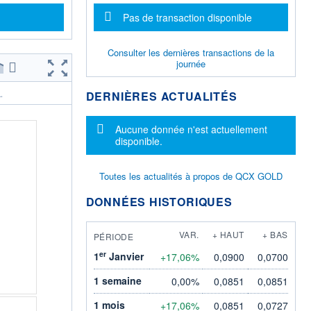
Message d'information
Pas de transaction disponible
Consulter les dernières transactions de la
journée
DERNIÈRES ACTUALITÉS
.
Message d'information
Aucune donnée n'est actuellement
disponible.
Toutes les actualités à propos de QCX GOLD
DONNÉES HISTORIQUES
VAR.
+ HAUT
+ BAS
PÉRIODE
er
1
Janvier
+17,06%
0,0900
0,0700
1 semaine
0,00%
0,0851
0,0851
1 mois
+17,06%
0,0851
0,0727