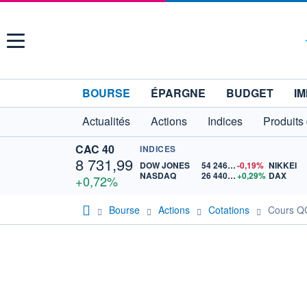
Menu
BOURSE
ÉPARGNE
BUDGET
IM
Actualités
Actions
Indices
Produits
CAC 40
INDICES
8 731,99
DOW JONES
54 246,64
-0,19%
NIKKEI
NASDAQ
26 440,44
+0,29%
DAX
+0,72%
Bourse
Actions
Cotations
Cours 