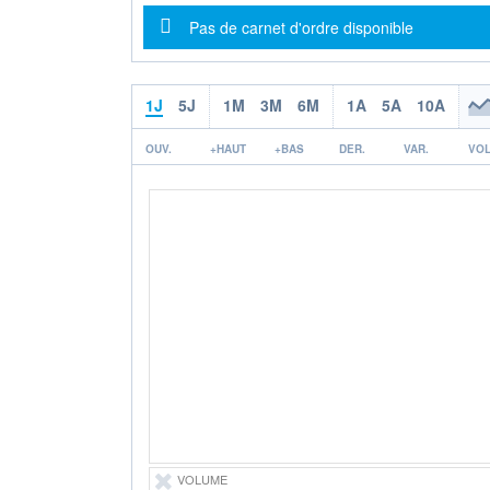
Message d'information
Pas de carnet d'ordre disponible
1J
5J
1M
3M
6M
1A
5A
10A
OUV.
+HAUT
+BAS
DER.
VAR.
VOL
VOLUME