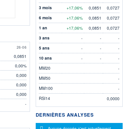
3 mois
+17,06%
0,0851
0,0727
6 mois
+17,06%
0,0851
0,0727
1 an
+17,06%
0,0851
0,0727
3 ans
-
-
-
26 JUNE
26-06
5 ans
-
-
-
0,0851
10 ans
-
-
-
0,00%
MM20
-
0,000
MM50
-
0,000
MM100
-
0,000
RSI14
0,0000
-
DERNIÈRES ANALYSES
Message d'information
Aucune donnée n'est actuellement