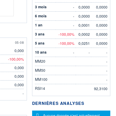
3 mois
-
0,0000
0,0000
6 mois
-
0,0000
0,0000
1 an
-
0,0001
0,0000
3 ans
-100,00%
0,0002
0,0000
5 AUGUST
05-08
5 ans
-100,00%
0,0251
0,0000
0,000
10 ans
-
-
-
-100,00%
MM20
-
0,000
MM50
-
0,000
MM100
-
0,000
RSI14
92,3100
-
DERNIÈRES ANALYSES
Message d'information
Aucune donnée n'est actuellement