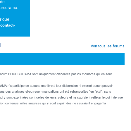
 de
oursorama.
rique,
:
contact-
M
Voir tous les forums
e forum BOURSORAMA sont uniquement élaborées par les membres qui en sont
MA n'a participé en aucune manière à leur élaboration ni exercé aucun pouvoir
dans ces analyses et/ou recommandations ont été retranscrites "en l'état", sans
ui y sont exprimées sont celles de leurs auteurs et ne sauraient refléter le point de vue
on contenue, ni les analyses qui y sont exprimées ne sauraient engager la