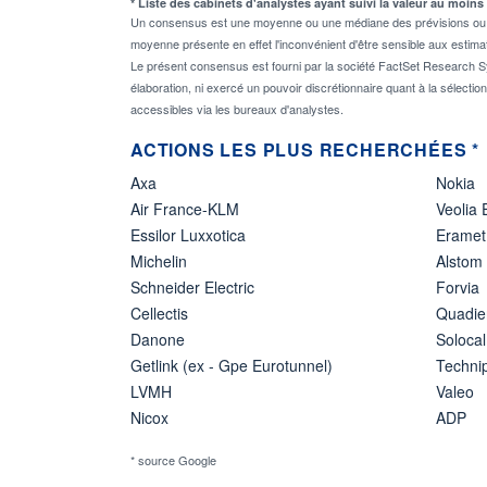
* Liste des cabinets d'analystes ayant suivi la valeur au moins
Un consensus est une moyenne ou une médiane des prévisions ou des
moyenne présente en effet l'inconvénient d'être sensible aux estima
Le présent consensus est fourni par la société FactSet Research Sy
élaboration, ni exercé un pouvoir discrétionnaire quant à la sélectio
accessibles via les bureaux d'analystes.
ACTIONS LES PLUS RECHERCHÉES *
Axa
Nokia
Air France-KLM
Veolia
Essilor Luxxotica
Eramet
Michelin
Alstom
Schneider Electric
Forvia
Cellectis
Quadie
Danone
Solocal
Getlink (ex - Gpe Eurotunnel)
Techn
LVMH
Valeo
Nicox
ADP
* source Google