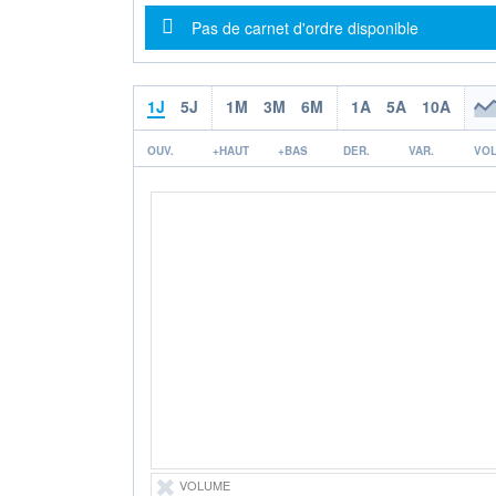
Message d'information
Pas de carnet d'ordre disponible
1J
5J
1M
3M
6M
1A
5A
10A
OUV.
+HAUT
+BAS
DER.
VAR.
VOL
VOLUME