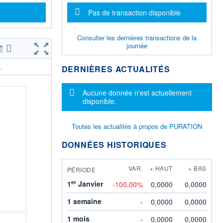
Message d'information
Pas de transaction disponible
Consulter les dernières transactions de la
journée
DERNIÈRES ACTUALITÉS
.
Message d'information
Aucune donnée n'est actuellement
disponible.
Toutes les actualités à propos de PURATION
DONNÉES HISTORIQUES
VAR.
+ HAUT
+ BAS
PÉRIODE
er
1
Janvier
-100,00%
0,0000
0,0000
1 semaine
-
0,0000
0,0000
1 mois
-
0,0000
0,0000