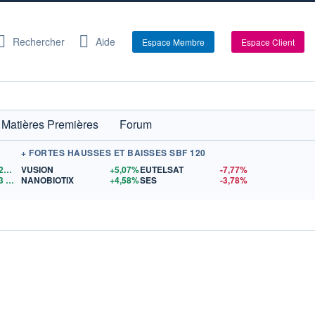
Rechercher
Aide
Espace Membre
Espace Client
Matières Premières
Forum
+ FORTES HAUSSES ET BAISSES SBF 120
1,1528
$US
VUSION
+5,07%
EUTELSAT
-7,77%
3
$US
NANOBIOTIX
+4,58%
SES
-3,78%