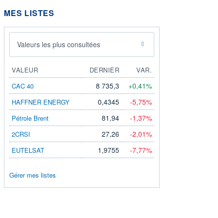
MES LISTES
Valeurs les plus consultées
VALEUR
DERNIER
VAR.
8 735,3
+0,41%
CAC 40
0,4345
-5,75%
HAFFNER ENERGY
81,94
-1,37%
Pétrole Brent
27,26
-2,01%
2CRSI
1,9755
-7,77%
EUTELSAT
Gérer mes listes