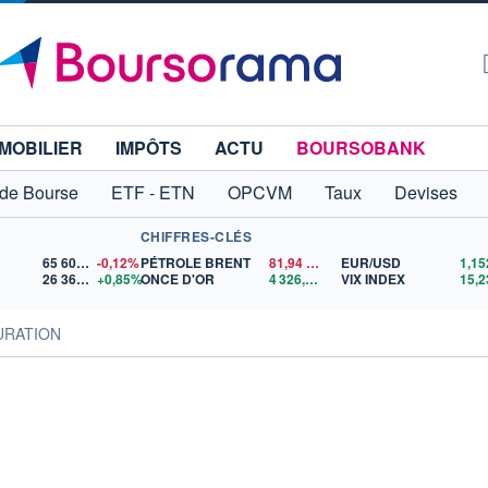
MOBILIER
IMPÔTS
ACTU
BOURSOBANK
 de Bourse
ETF - ETN
OPCVM
Taux
Devises
CHIFFRES-CLÉS
65 606,71
-0,12%
PÉTROLE BRENT
81,94
$US
EUR/USD
26 363,13
+0,85%
ONCE D'OR
4 326,47
$US
VIX INDEX
15,2
URATION