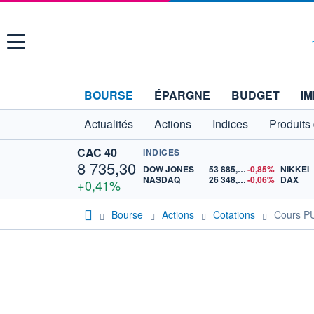
Menu
BOURSE
ÉPARGNE
BUDGET
IM
Actualités
Actions
Indices
Produits
CAC 40
INDICES
8 735,30
DOW JONES
53 885,10
-0,85%
NIKKEI
NASDAQ
26 348,35
-0,06%
DAX
+0,41%
Bourse
Actions
Cotations
Cours P