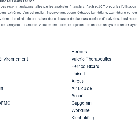
 une fois dans l'année :
 recommandations faites par les analystes financiers. Factset JCF préconise l'utilisation 
tions extrêmes d'un échantillon, inconvénient auquel échappe la médiane. La médiane est donc
stems Inc et résulte par nature d'une diffusion de plusieurs opinions d'analystes. Il est 
n des analystes financiers. A toutes fins utiles, les opinions de chaque analyste financier aya
Hermes
 Environnement
Valerio Therapeutics
Pernod Ricard
Ubisoft
Airbus
nt
Air Liquide
Accor
ipFMC
Capgemini
Worldline
Kleaholding