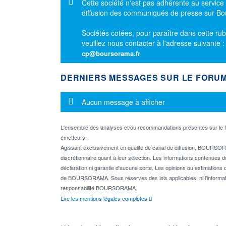
Message d'information
Cette société n'est pas adhérente au service
diffusion des communiqués de presse sur B
Sociétés cotées, pour paraître dans cette rub
veuillez nous contacter à l'adresse suivante 
cp@boursorama.fr
DERNIERS MESSAGES SUR LE FORU
Message d'information
Aucun message à afficher
L'ensemble des analyses et/ou recommandations présentes sur l
émetteurs.
Agissant exclusivement en qualité de canal de diffusion, BOURSORA
discrétionnaire quant à leur sélection. Les informations contenues 
déclaration ni garantie d'aucune sorte. Les opinions ou estimations q
de BOURSORAMA. Sous réserves des lois applicables, ni l'informati
responsabilité BOURSORAMA.
Lire les mentions légales complètes