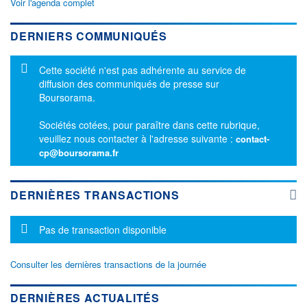
Voir l'agenda complet
DERNIERS COMMUNIQUÉS
Message d'information
Cette société n'est pas adhérente au service de
diffusion des communiqués de presse sur
Boursorama.
Sociétés cotées, pour paraître dans cette rubrique,
veuillez nous contacter à l'adresse suivante :
contact-
cp@boursorama.fr
DERNIÈRES TRANSACTIONS
Message d'information
Pas de transaction disponible
Consulter les dernières transactions de la journée
DERNIÈRES ACTUALITÉS