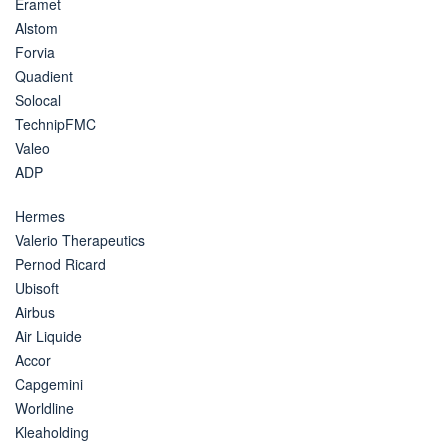
Eramet
Alstom
Forvia
Quadient
Solocal
TechnipFMC
Valeo
ADP
Hermes
Valerio Therapeutics
Pernod Ricard
Ubisoft
Airbus
Air Liquide
Accor
Capgemini
Worldline
Kleaholding