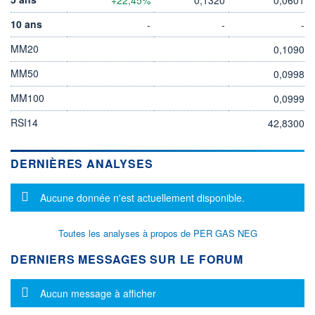
10 ans
-
-
-
MM20
0,1090
MM50
0,0998
MM100
0,0999
RSI14
42,8300
DERNIÈRES ANALYSES
Message d'information
Aucune donnée n'est actuellement disponible.
Toutes les analyses à propos de PER GAS NEG
DERNIERS MESSAGES SUR LE FORUM
Message d'information
Aucun message à afficher