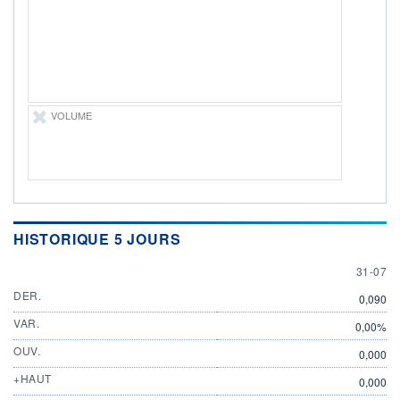
31.07.26 / 21:44:34
ÉLIGIBILITÉ
Non éligible
Boursobank
+ PORTEFEUILLE
+ LISTE
VOLUME
HISTORIQUE 5 JOURS
31 JULY
31-07
DER.
0,090
VAR.
0,00%
OUV.
0,000
+HAUT
0,000