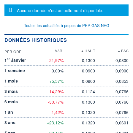
Message d'information
Aucune donnée n'est actuellement disponible.
Toutes les actualités à propos de PER GAS NEG
DONNÉES HISTORIQUES
VAR.
+ HAUT
+ BAS
PÉRIODE
er
1
Janvier
-21,97%
0,1300
0,0800
1 semaine
0,00%
0,0900
0,0900
1 mois
+5,57%
0,0900
0,0853
3 mois
-14,29%
0,1124
0,0766
6 mois
-30,77%
0,1300
0,0766
1 an
-1,42%
0,1320
0,0766
3 ans
+23,12%
0,1320
0,0601
5 ans
+22,45%
0,1320
0,0601