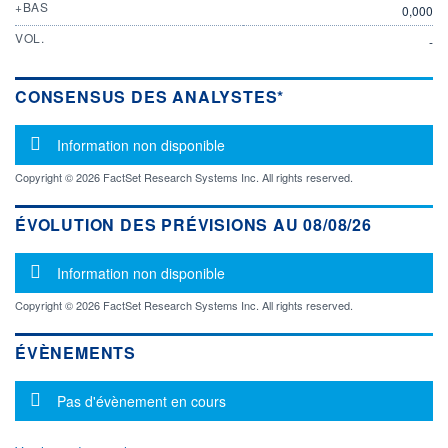
+BAS
0,000
VOL.
-
CONSENSUS DES ANALYSTES*
Message d'information
Information non disponible
Copyright © 2026 FactSet Research Systems Inc. All rights reserved.
ÉVOLUTION DES PRÉVISIONS AU 08/08/26
Message d'information
Information non disponible
Copyright © 2026 FactSet Research Systems Inc. All rights reserved.
ÉVÈNEMENTS
Message d'information
Pas d'évènement en cours