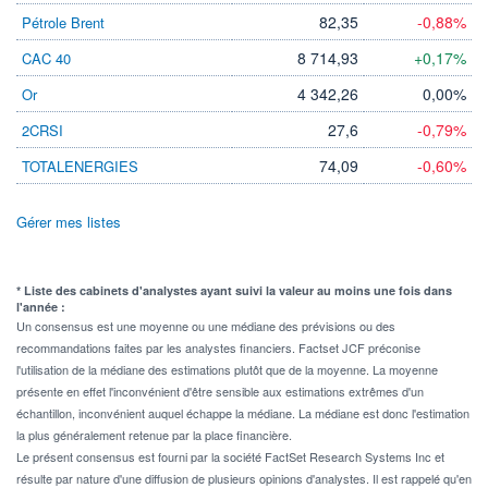
82,35
-0,88%
Pétrole Brent
8 714,93
+0,17%
CAC 40
4 342,26
0,00%
Or
27,6
-0,79%
2CRSI
74,09
-0,60%
TOTALENERGIES
Gérer mes listes
* Liste des cabinets d'analystes ayant suivi la valeur au moins une fois dans
l'année :
Un consensus est une moyenne ou une médiane des prévisions ou des
recommandations faites par les analystes financiers. Factset JCF préconise
l'utilisation de la médiane des estimations plutôt que de la moyenne. La moyenne
présente en effet l'inconvénient d'être sensible aux estimations extrêmes d'un
échantillon, inconvénient auquel échappe la médiane. La médiane est donc l'estimation
la plus généralement retenue par la place financière.
Le présent consensus est fourni par la société FactSet Research Systems Inc et
résulte par nature d'une diffusion de plusieurs opinions d'analystes. Il est rappelé qu'en