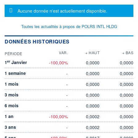
Message d'information
Aucune donnée n'est actuellement disponible.
Toutes les actualités à propos de POLRS INTL HLDG
DONNÉES HISTORIQUES
VAR.
+ HAUT
+ BAS
PÉRIODE
er
1
Janvier
-100,00%
0,0000
0,0000
1 semaine
-
0,0000
0,0000
1 mois
-
0,0000
0,0000
3 mois
-
0,0000
0,0000
6 mois
-
0,0000
0,0000
1 an
-100,00%
0,0002
0,0000
3 ans
-
0,0002
0,0000
5 ans
-100,00%
0,0017
0,0000