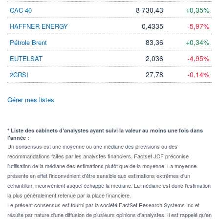
8 730,43
+0,35%
CAC 40
0,4335
-5,97%
HAFFNER ENERGY
83,36
+0,34%
Pétrole Brent
2,036
-4,95%
EUTELSAT
27,78
-0,14%
2CRSI
Gérer mes listes
* Liste des cabinets d'analystes ayant suivi la valeur au moins une fois dans
l'année :
Un consensus est une moyenne ou une médiane des prévisions ou des
recommandations faites par les analystes financiers. Factset JCF préconise
l'utilisation de la médiane des estimations plutôt que de la moyenne. La moyenne
présente en effet l'inconvénient d'être sensible aux estimations extrêmes d'un
échantillon, inconvénient auquel échappe la médiane. La médiane est donc l'estimation
la plus généralement retenue par la place financière.
Le présent consensus est fourni par la société FactSet Research Systems Inc et
résulte par nature d'une diffusion de plusieurs opinions d'analystes. Il est rappelé qu'en