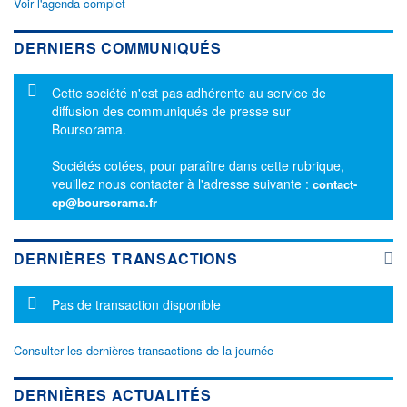
Voir l'agenda complet
DERNIERS COMMUNIQUÉS
Message d'information
Cette société n'est pas adhérente au service de
diffusion des communiqués de presse sur
Boursorama.
Sociétés cotées, pour paraître dans cette rubrique,
veuillez nous contacter à l'adresse suivante :
contact-
cp@boursorama.fr
DERNIÈRES TRANSACTIONS
Message d'information
Pas de transaction disponible
Consulter les dernières transactions de la journée
DERNIÈRES ACTUALITÉS