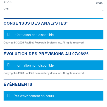
+BAS
0,000
VOL.
-
CONSENSUS DES ANALYSTES*
Message d'information
Information non disponible
Copyright © 2026 FactSet Research Systems Inc. All rights reserved.
ÉVOLUTION DES PRÉVISIONS AU 07/08/26
Message d'information
Information non disponible
Copyright © 2026 FactSet Research Systems Inc. All rights reserved.
ÉVÈNEMENTS
Message d'information
Pas d'évènement en cours