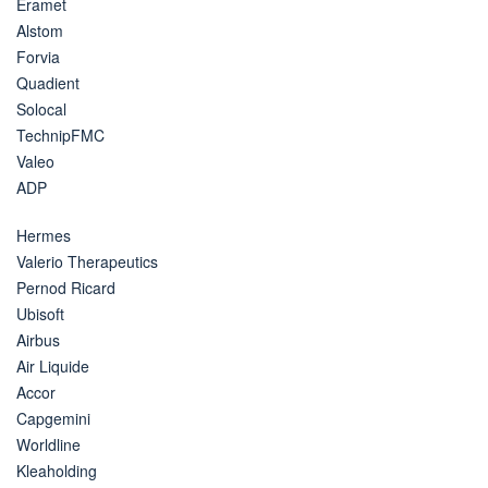
Eramet
Alstom
Forvia
Quadient
Solocal
TechnipFMC
Valeo
ADP
Hermes
Valerio Therapeutics
Pernod Ricard
Ubisoft
Airbus
Air Liquide
Accor
Capgemini
Worldline
Kleaholding