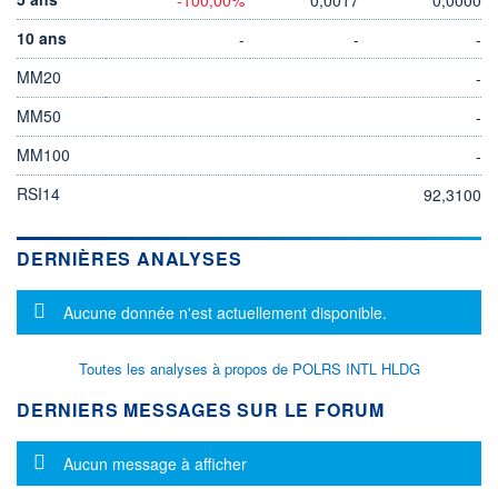
10 ans
-
-
-
MM20
-
MM50
-
MM100
-
RSI14
92,3100
DERNIÈRES ANALYSES
Message d'information
Aucune donnée n'est actuellement disponible.
Toutes les analyses à propos de POLRS INTL HLDG
DERNIERS MESSAGES SUR LE FORUM
Message d'information
Aucun message à afficher