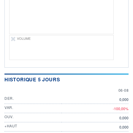
ÉLIGIBILITÉ
Non éligible
Boursobank
+ PORTEFEUILLE
+ LISTE
VOLUME
HISTORIQUE 5 JOURS
6 AUGU
06-08
DER.
0,000
VAR.
-100,00%
OUV.
0,000
+HAUT
0,000