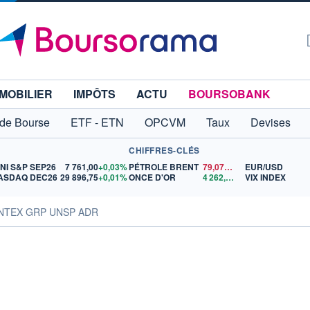
MOBILIER
IMPÔTS
ACTU
BOURSOBANK
 de Bourse
ETF - ETN
OPCVM
Taux
Devises
CHIFFRES-CLÉS
INI S&P SEP26
7 761,00
+0,03%
PÉTROLE BRENT
79,07
$US
EUR/USD
ASDAQ DEC26
29 896,75
+0,01%
ONCE D'OR
4 262,47
$US
VIX INDEX
ONTEX GRP UNSP ADR