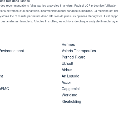
 une fois dans l'année :
 recommandations faites par les analystes financiers. Factset JCF préconise l'utilisation 
tions extrêmes d'un échantillon, inconvénient auquel échappe la médiane. La médiane est donc
stems Inc et résulte par nature d'une diffusion de plusieurs opinions d'analystes. Il est 
n des analystes financiers. A toutes fins utiles, les opinions de chaque analyste financier aya
Hermes
 Environnement
Valerio Therapeutics
Pernod Ricard
Ubisoft
Airbus
nt
Air Liquide
Accor
ipFMC
Capgemini
Worldline
Kleaholding