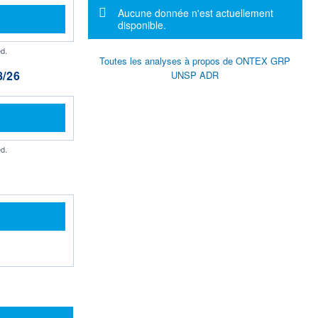
Message d'information
Aucune donnée n'est actuellement
disponible.
d.
Toutes les analyses à propos de ONTEX GRP
/26
UNSP ADR
d.