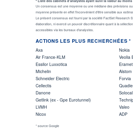
* Liste des cabinets d'analystes ayant suivi la valeur au moins
Un consensus est une moyenne ou une médiane des prévisions ou des
moyenne présente en effet l'inconvénient d'être sensible aux estima
Le présent consensus est fourni par la société FactSet Research Sy
élaboration, ni exercé un pouvoir discrétionnaire quant à la sélectio
accessibles via les bureaux d'analystes.
ACTIONS LES PLUS RECHERCHÉES *
Axa
Nokia
Air France-KLM
Veolia
Essilor Luxxotica
Eramet
Michelin
Alstom
Schneider Electric
Forvia
Cellectis
Quadie
Danone
Solocal
Getlink (ex - Gpe Eurotunnel)
Techn
LVMH
Valeo
Nicox
ADP
* source Google