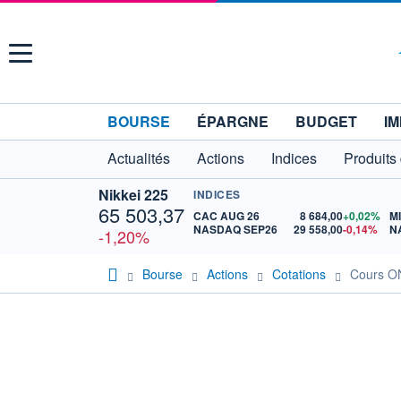
Menu
BOURSE
ÉPARGNE
BUDGET
IM
Actualités
Actions
Indices
Produits
Nikkei 225
INDICES
65 503,37
CAC AUG 26
8 684,00
+0,02%
M
NASDAQ SEP26
29 558,00
-0,14%
N
-1,20%
Bourse
Actions
Cotations
Cours 