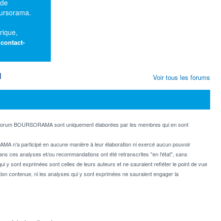
 de
oursorama.
rique,
:
contact-
M
Voir tous les forums
e forum BOURSORAMA sont uniquement élaborées par les membres qui en sont
MA n'a participé en aucune manière à leur élaboration ni exercé aucun pouvoir
dans ces analyses et/ou recommandations ont été retranscrites "en l'état", sans
ui y sont exprimées sont celles de leurs auteurs et ne sauraient refléter le point de vue
on contenue, ni les analyses qui y sont exprimées ne sauraient engager la