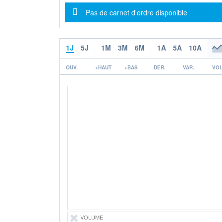
Message d'information
Pas de carnet d'ordre disponible
1J
5J
1M
3M
6M
1A
5A
10A
OUV.
+HAUT
+BAS
DER.
VAR.
VOL
VOLUME