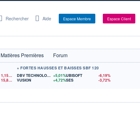
Rechercher
Aide
Espace Membre
Espace Client
Matières Premières
Forum
+ FORTES HAUSSES ET BAISSES SBF 120
1,1548
$US
DBV TECHNOLOGIES
+5,01%
UBISOFT
-6,19%
15,81
$US
VUSION
+4,72%
SES
-3,72%