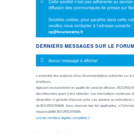
Message d'information
Cette société n'est pas adhérente au service
diffusion des communiqués de presse sur B
Sociétés cotées, pour paraître dans cette rub
veuillez nous contacter à l'adresse suivante 
cp@boursorama.fr
DERNIERS MESSAGES SUR LE FORU
Message d'information
Aucun message à afficher
L'ensemble des analyses et/ou recommandations présentes sur l
émetteurs.
Agissant exclusivement en qualité de canal de diffusion, BOURSORA
discrétionnaire quant à leur sélection. Les informations contenues 
déclaration ni garantie d'aucune sorte. Les opinions ou estimations q
de BOURSORAMA. Sous réserves des lois applicables, ni l'informati
responsabilité BOURSORAMA.
Lire les mentions légales complètes