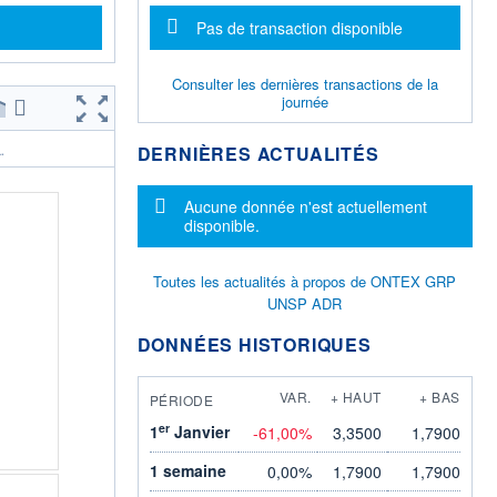
Message d'information
Pas de transaction disponible
Consulter les dernières transactions de la
journée
DERNIÈRES ACTUALITÉS
.
Message d'information
Aucune donnée n'est actuellement
disponible.
Toutes les actualités à propos de ONTEX GRP
UNSP ADR
DONNÉES HISTORIQUES
VAR.
+ HAUT
+ BAS
PÉRIODE
er
1
Janvier
-61,00%
3,3500
1,7900
1 semaine
0,00%
1,7900
1,7900