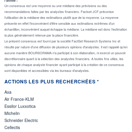
l'année :
Un consensus est une moyenne ou une médiane des prévisions ou des
recommandations faites par les analystes financiers. Factset JCF préconise
l'utilisation de la médiane des estimations plutôt que de la moyenne. La moyenne
présente en effet l'inconvénient d'être sensible aux estimations extrêmes d'un
échantillon, inconvénient auquel échappe la médiane. La médiane est donc l'estimation
la plus généralement retenue par la place financière.
Le présent consensus est fourni par la société FactSet Research Systems Inc et
résulte par nature d'une diffusion de plusieurs opinions d'analystes. Il est rappelé qu'en
aucune manière BOURSORAMA n'a participé à son élaboration, ni exercé un pouvoir
discrétionnaire quant à la sélection des analystes financiers. A toutes fins utiles, les
opinions de chaque analyste financier ayant participé à la création de ce consensus
sont disponibles et accessibles via les bureaux d'analystes.
ACTIONS LES PLUS RECHERCHÉES *
Axa
Air France-KLM
Essilor Luxxotica
Michelin
Schneider Electric
Cellectis