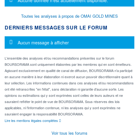
Aucune donnée n'est actuellement disponible.
Toutes les analyses à propos de OMAI GOLD MINES
DERNIERS MESSAGES SUR LE FORUM
Message d'information
Aucun message à afficher
L'ensemble des analyses et/ou recommandations présentes sur le forum
BOURSORAMA sont uniquement élaborées par les membres qui en sont émetteurs.
Agissant exclusivement en qualité de canal de diffusion, BOURSORAMA n'a participé
en aucune manière à leur élaboration ni exercé aucun pouvoir discrétionnaire quant à
leur sélection. Les informations contenues dans ces analyses et/ou recommandations
ont été retranscrites "en l'état", sans déclaration ni garantie d'aucune sorte. Les
opinions ou estimations qui y sont exprimées sont celles de leurs auteurs et ne
sauraient refléter le point de vue de BOURSORAMA. Sous réserves des lois
applicables, ni l'information contenue, ni les analyses qui y sont exprimées ne
sauraient engager la responsabilité BOURSORAMA.
Lire les mentions légales complètes
Voir tous les forums