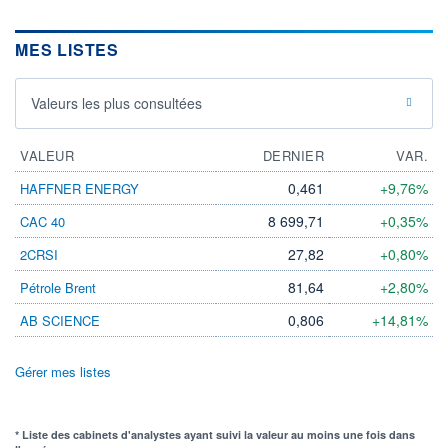
MES LISTES
Valeurs les plus consultées
VALEUR
DERNIER
VAR.
0,461
+9,76%
HAFFNER ENERGY
8 699,71
+0,35%
CAC 40
27,82
+0,80%
2CRSI
81,64
+2,80%
Pétrole Brent
0,806
+14,81%
AB SCIENCE
Gérer mes listes
* Liste des cabinets d'analystes ayant suivi la valeur au moins une fois dans