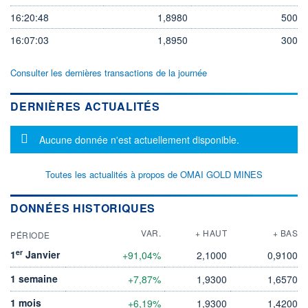
16:20:48
1,8980
500
16:07:03
1,8950
300
Consulter les dernières transactions de la journée
DERNIÈRES ACTUALITÉS
Message d'information
Aucune donnée n'est actuellement disponible.
Toutes les actualités à propos de OMAI GOLD MINES
DONNÉES HISTORIQUES
VAR.
+ HAUT
+ BAS
PÉRIODE
er
1
Janvier
+91,04%
2,1000
0,9100
1 semaine
+7,87%
1,9300
1,6570
1 mois
+6,19%
1,9300
1,4200