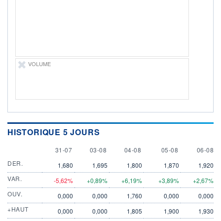
1 807 MCAD
LIMITE À LA
LIMITE À LA
BAISSE
HAUSSE
0,0000
0,0000
RENDEMENT
PER ESTIMÉ
ESTIMÉ 2026
2026
-
-
VOLUME
DERNIER
ÉCHANGE
06.08.26 / 17:12:48
ÉLIGIBILITÉ
Non éligible
Boursobank
HISTORIQUE 5 JOURS
+ PORTEFEUILLE
+ LISTE
31 JULY
3 AUGUST
4 AUGUST
5 AUGUST
6 AUGU
31-07
03-08
04-08
05-08
06-08
DER.
1,680
1,695
1,800
1,870
1,920
VAR.
-5,62%
+0,89%
+6,19%
+3,89%
+2,67%
OUV.
0,000
0,000
1,760
0,000
0,000
+HAUT
0,000
0,000
1,805
1,900
1,930