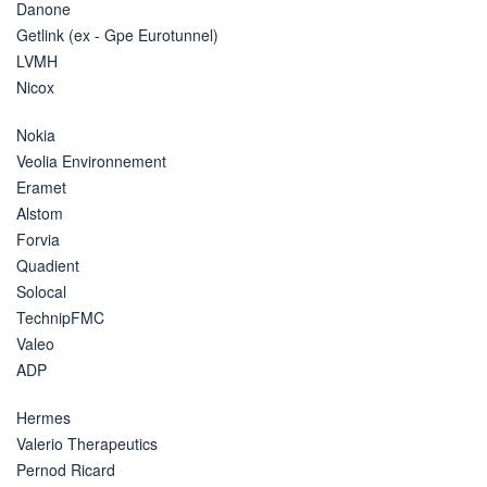
Danone
Getlink (ex - Gpe Eurotunnel)
LVMH
Nicox
Nokia
Veolia Environnement
Eramet
Alstom
Forvia
Quadient
Solocal
TechnipFMC
Valeo
ADP
Hermes
Valerio Therapeutics
Pernod Ricard