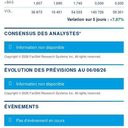
+BAS
1,657
1,695
1,740
0,000
0,000
VOL.
36 873
16 451
54 033
140 726
59 301
Variation sur 5 jours :
+7,87%
CONSENSUS DES ANALYSTES*
Message d'information
Information non disponible
Copyright © 2026 FactSet Research Systems Inc. All rights reserved.
ÉVOLUTION DES PRÉVISIONS AU 06/08/26
Message d'information
Information non disponible
Copyright © 2026 FactSet Research Systems Inc. All rights reserved.
ÉVÈNEMENTS
Message d'information
Pas d'évènement en cours