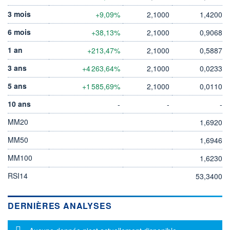
3 mois
+9,09%
2,1000
1,4200
6 mois
+38,13%
2,1000
0,9068
1 an
+213,47%
2,1000
0,5887
3 ans
+4 263,64%
2,1000
0,0233
5 ans
+1 585,69%
2,1000
0,0110
10 ans
-
-
-
MM20
1,6920
MM50
1,6946
MM100
1,6230
RSI14
53,3400
DERNIÈRES ANALYSES
Message d'information