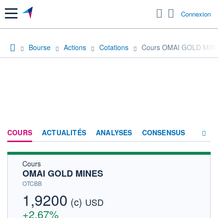
Menu
Connexion
Bourse
Actions
Cotations
Cours OMAI GOLD MIN
COURS
ACTUALITÉS
ANALYSES
CONSENSUS
Cours
SOCIÉTÉ
OMAI GOLD MINES
HISTORIQUE
OTCBB
1,9200
(c)
ACTIONNAIRES
USD
+2,67%