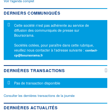
Voir l'agenda complet
DERNIERS COMMUNIQUÉS
Message d'information
Cette société n'est pas adhérente au service de
diffusion des communiqués de presse sur
Boursorama.
Sociétés cotées, pour paraître dans cette rubrique,
veuillez nous contacter à l'adresse suivante :
contact-
cp@boursorama.fr
DERNIÈRES TRANSACTIONS
Message d'information
Pas de transaction disponible
Consulter les dernières transactions de la journée
DERNIÈRES ACTUALITÉS