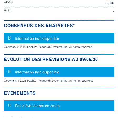
+BAS
0,000
VOL.
-
CONSENSUS DES ANALYSTES*
Message d'information
Information non disponible
Copyright © 2026 FactSet Research Systems Inc. All rights reserved.
ÉVOLUTION DES PRÉVISIONS AU 09/08/26
Message d'information
Information non disponible
Copyright © 2026 FactSet Research Systems Inc. All rights reserved.
ÉVÈNEMENTS
Message d'information
Pas d'évènement en cours