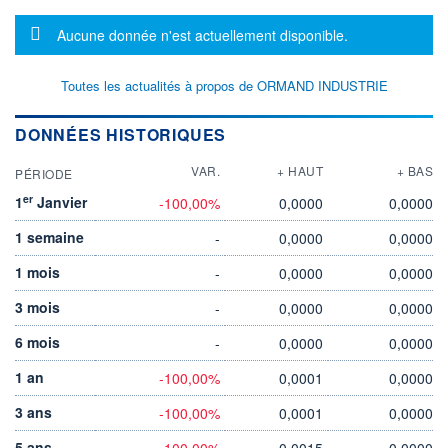
Message d'information
Aucune donnée n'est actuellement disponible.
Toutes les actualités à propos de ORMAND INDUSTRIE
DONNÉES HISTORIQUES
VAR.
+ HAUT
+ BAS
PÉRIODE
er
1
Janvier
-100,00%
0,0000
0,0000
1 semaine
-
0,0000
0,0000
1 mois
-
0,0000
0,0000
3 mois
-
0,0000
0,0000
6 mois
-
0,0000
0,0000
1 an
-100,00%
0,0001
0,0000
3 ans
-100,00%
0,0001
0,0000
5 ans
-100,00%
0,0015
0,0000