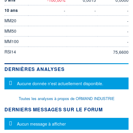
10 ans
-
-
-
MM20
-
MM50
-
MM100
-
RSI14
75,6600
DERNIÈRES ANALYSES
Message d'information
Aucune donnée n'est actuellement disponible.
Toutes les analyses à propos de ORMAND INDUSTRIE
DERNIERS MESSAGES SUR LE FORUM
Message d'information
Aucun message à afficher