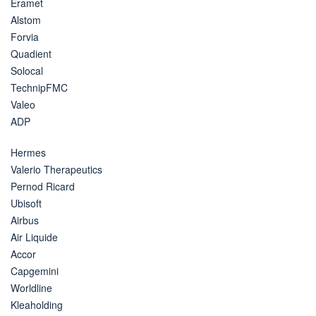
Eramet
Alstom
Forvia
Quadient
Solocal
TechnipFMC
Valeo
ADP
Hermes
Valerio Therapeutics
Pernod Ricard
Ubisoft
Airbus
Air Liquide
Accor
Capgemini
Worldline
Kleaholding