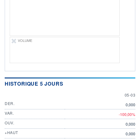
ÉLIGIBILITÉ
Non éligible
Boursobank
+ PORTEFEUILLE
+ LISTE
VOLUME
HISTORIQUE 5 JOURS
5 MARC
05-03
DER.
0,000
VAR.
-100,00%
OUV.
0,000
+HAUT
0,000