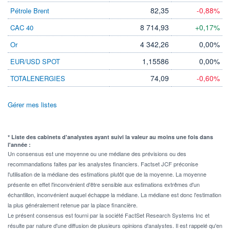
82,35
-0,88%
Pétrole Brent
8 714,93
+0,17%
CAC 40
4 342,26
0,00%
Or
1,15586
0,00%
EUR/USD SPOT
74,09
-0,60%
TOTALENERGIES
Gérer mes listes
* Liste des cabinets d'analystes ayant suivi la valeur au moins une fois dans
l'année :
Un consensus est une moyenne ou une médiane des prévisions ou des
recommandations faites par les analystes financiers. Factset JCF préconise
l'utilisation de la médiane des estimations plutôt que de la moyenne. La moyenne
présente en effet l'inconvénient d'être sensible aux estimations extrêmes d'un
échantillon, inconvénient auquel échappe la médiane. La médiane est donc l'estimation
la plus généralement retenue par la place financière.
Le présent consensus est fourni par la société FactSet Research Systems Inc et
résulte par nature d'une diffusion de plusieurs opinions d'analystes. Il est rappelé qu'en