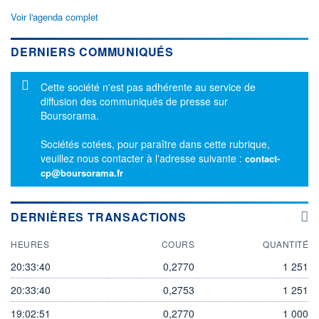
Voir l'agenda complet
DERNIERS COMMUNIQUÉS
Message d'information
Cette société n'est pas adhérente au service de
diffusion des communiqués de presse sur
Boursorama.
Sociétés cotées, pour paraître dans cette rubrique,
veuillez nous contacter à l'adresse suivante :
contact-
cp@boursorama.fr
DERNIÈRES TRANSACTIONS
HEURES
COURS
QUANTITÉ
20:33:40
0,2770
1 251
20:33:40
0,2753
1 251
19:02:51
0,2770
1 000