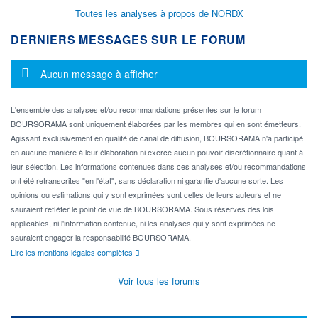
Toutes les analyses à propos de NORDX
DERNIERS MESSAGES SUR LE FORUM
Message d'information
Aucun message à afficher
L'ensemble des analyses et/ou recommandations présentes sur le forum
BOURSORAMA sont uniquement élaborées par les membres qui en sont émetteurs.
Agissant exclusivement en qualité de canal de diffusion, BOURSORAMA n'a participé
en aucune manière à leur élaboration ni exercé aucun pouvoir discrétionnaire quant à
leur sélection. Les informations contenues dans ces analyses et/ou recommandations
ont été retranscrites "en l'état", sans déclaration ni garantie d'aucune sorte. Les
opinions ou estimations qui y sont exprimées sont celles de leurs auteurs et ne
sauraient refléter le point de vue de BOURSORAMA. Sous réserves des lois
applicables, ni l'information contenue, ni les analyses qui y sont exprimées ne
sauraient engager la responsabilité BOURSORAMA.
Lire les mentions légales complètes
Voir tous les forums