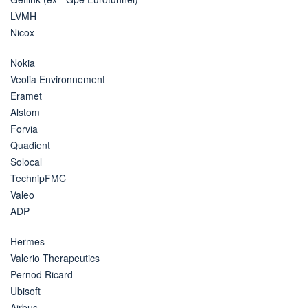
LVMH
Nicox
Nokia
Veolia Environnement
Eramet
Alstom
Forvia
Quadient
Solocal
TechnipFMC
Valeo
ADP
Hermes
Valerio Therapeutics
Pernod Ricard
Ubisoft
Airbus