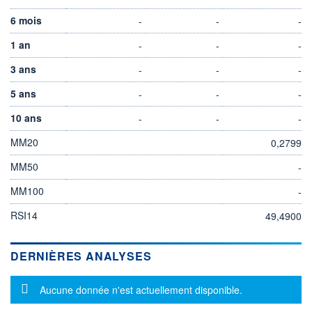
6 mois
-
-
-
1 an
-
-
-
3 ans
-
-
-
5 ans
-
-
-
10 ans
-
-
-
MM20
0,2799
MM50
-
MM100
-
RSI14
49,4900
DERNIÈRES ANALYSES
Message d'information
Aucune donnée n'est actuellement disponible.