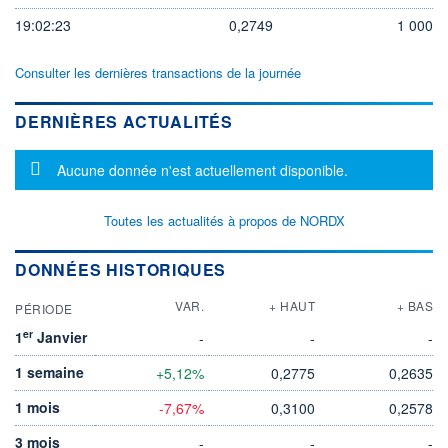
19:02:23
0,2749
1 000
Consulter les dernières transactions de la journée
DERNIÈRES ACTUALITÉS
Message d'information
Aucune donnée n'est actuellement disponible.
Toutes les actualités à propos de NORDX
DONNÉES HISTORIQUES
VAR.
+ HAUT
+ BAS
PÉRIODE
er
1
Janvier
-
-
-
1 semaine
+5,12%
0,2775
0,2635
1 mois
-7,67%
0,3100
0,2578
3 mois
-
-
-