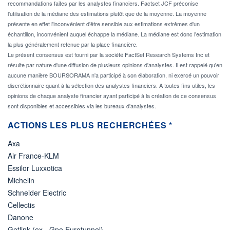
recommandations faites par les analystes financiers. Factset JCF préconise
l'utilisation de la médiane des estimations plutôt que de la moyenne. La moyenne
présente en effet l'inconvénient d'être sensible aux estimations extrêmes d'un
échantillon, inconvénient auquel échappe la médiane. La médiane est donc l'estimation
la plus généralement retenue par la place financière.
Le présent consensus est fourni par la société FactSet Research Systems Inc et
résulte par nature d'une diffusion de plusieurs opinions d'analystes. Il est rappelé qu'en
aucune manière BOURSORAMA n'a participé à son élaboration, ni exercé un pouvoir
discrétionnaire quant à la sélection des analystes financiers. A toutes fins utiles, les
opinions de chaque analyste financier ayant participé à la création de ce consensus
sont disponibles et accessibles via les bureaux d'analystes.
ACTIONS LES PLUS RECHERCHÉES *
Axa
Air France-KLM
Essilor Luxxotica
Michelin
Schneider Electric
Cellectis
Danone
Getlink (ex - Gpe Eurotunnel)