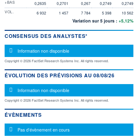
+BAS
0,2635
0,2701
0,267
0,2749
0,2749
VOL.
6 932
1 457
7 784
5 398
10 562
Variation sur 5 jours :
+5,12%
CONSENSUS DES ANALYSTES*
Message d'information
Information non disponible
Copyright © 2026 FactSet Research Systems Inc. All rights reserved.
ÉVOLUTION DES PRÉVISIONS AU 08/08/26
Message d'information
Information non disponible
Copyright © 2026 FactSet Research Systems Inc. All rights reserved.
ÉVÈNEMENTS
Message d'information
Pas d'évènement en cours