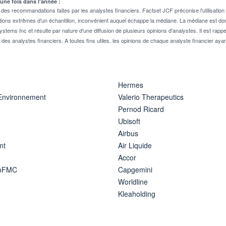
 une fois dans l'année :
 recommandations faites par les analystes financiers. Factset JCF préconise l'utilisation 
tions extrêmes d'un échantillon, inconvénient auquel échappe la médiane. La médiane est donc
stems Inc et résulte par nature d'une diffusion de plusieurs opinions d'analystes. Il est 
n des analystes financiers. A toutes fins utiles, les opinions de chaque analyste financier aya
Hermes
 Environnement
Valerio Therapeutics
Pernod Ricard
Ubisoft
Airbus
nt
Air Liquide
Accor
ipFMC
Capgemini
Worldline
Kleaholding