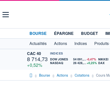
Menu
BOURSE
ÉPARGNE
BUDGET
IM
Actualités
Actions
Indices
Produits
CAC 40
INDICES
8 714,73
DOW JONES
54 091,77
-0,47%
NIKKEI
NASDAQ
26 428,56
+0,25%
DAX
+0,52%
Bourse
Actions
Cotations
Cours 