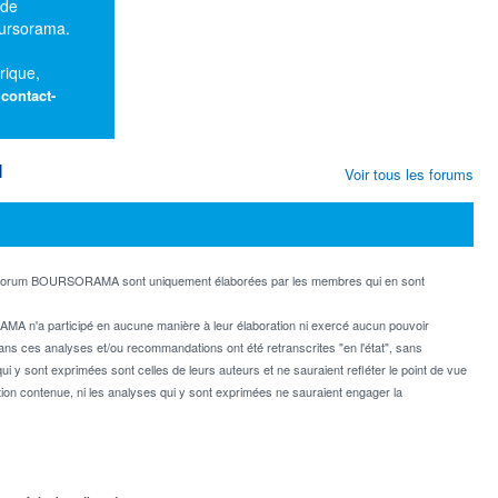
 de
oursorama.
rique,
:
contact-
M
Voir tous les forums
e forum BOURSORAMA sont uniquement élaborées par les membres qui en sont
MA n'a participé en aucune manière à leur élaboration ni exercé aucun pouvoir
dans ces analyses et/ou recommandations ont été retranscrites "en l'état", sans
ui y sont exprimées sont celles de leurs auteurs et ne sauraient refléter le point de vue
on contenue, ni les analyses qui y sont exprimées ne sauraient engager la