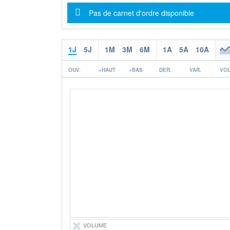
Message d'information
Pas de carnet d'ordre disponible
1J
5J
1M
3M
6M
1A
5A
10A
OUV.
+HAUT
+BAS
DER.
VAR.
VOL
VOLUME