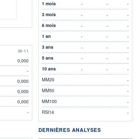
1 mois
-
-
-
3 mois
-
-
-
6 mois
-
-
-
1 an
-
-
-
3 ans
-
-
-
30 NOVEMBER
30-11
5 ans
-
-
-
0,000
10 ans
-
-
-
-
MM20
-
0,000
MM50
-
0,000
MM100
0,000
-
-
RSI14
-
DERNIÈRES ANALYSES