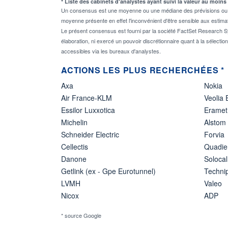
* Liste des cabinets d'analystes ayant suivi la valeur au moins
Un consensus est une moyenne ou une médiane des prévisions ou des
moyenne présente en effet l'inconvénient d'être sensible aux estima
Le présent consensus est fourni par la société FactSet Research Sy
élaboration, ni exercé un pouvoir discrétionnaire quant à la sélectio
accessibles via les bureaux d'analystes.
ACTIONS LES PLUS RECHERCHÉES *
Axa
Nokia
Air France-KLM
Veolia
Essilor Luxxotica
Eramet
Michelin
Alstom
Schneider Electric
Forvia
Cellectis
Quadie
Danone
Solocal
Getlink (ex - Gpe Eurotunnel)
Techn
LVMH
Valeo
Nicox
ADP
* source Google