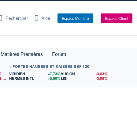
Rechercher
Aide
Espace Membre
Espace Client
Matières Premières
Forum
+ FORTES HAUSSES ET BAISSES SBF 120
1,1524
$US
VIRIDIEN
+7,73%
VUSION
-3,83%
1
$US
HERMES INTL
+5,66%
LISI
-3,08%