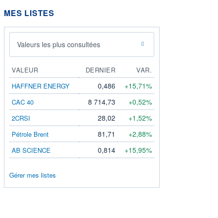
MES LISTES
Valeurs les plus consultées
VALEUR
DERNIER
VAR.
0,486
+15,71%
HAFFNER ENERGY
8 714,73
+0,52%
CAC 40
28,02
+1,52%
2CRSI
81,71
+2,88%
Pétrole Brent
0,814
+15,95%
AB SCIENCE
Gérer mes listes