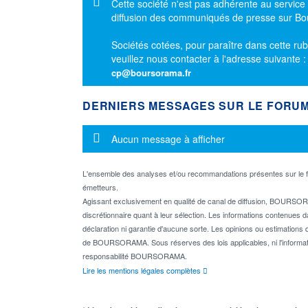
Message d'information
Cette société n'est pas adhérente au service
diffusion des communiqués de presse sur B
Sociétés cotées, pour paraître dans cette rub
veuillez nous contacter à l'adresse suivante 
cp@boursorama.fr
DERNIERS MESSAGES SUR LE FORU
Message d'information
Aucun message à afficher
L'ensemble des analyses et/ou recommandations présentes sur l
émetteurs.
Agissant exclusivement en qualité de canal de diffusion, BOURSORA
discrétionnaire quant à leur sélection. Les informations contenues 
déclaration ni garantie d'aucune sorte. Les opinions ou estimations q
de BOURSORAMA. Sous réserves des lois applicables, ni l'informati
responsabilité BOURSORAMA.
Lire les mentions légales complètes