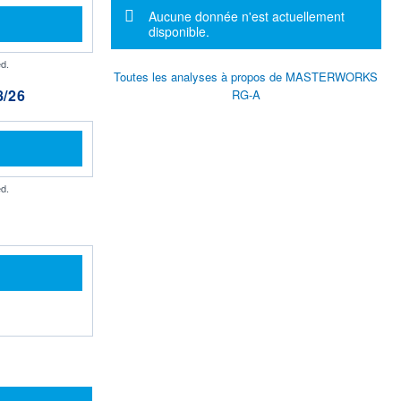
Message d'information
Aucune donnée n'est actuellement
disponible.
d.
Toutes les analyses à propos de MASTERWORKS
/26
RG-A
d.