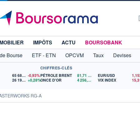
MOBILIER
IMPÔTS
ACTU
BOURSOBANK
 de Bourse
ETF - ETN
OPCVM
Taux
Devises
CHIFFRES-CLÉS
65 683,26
-0,93%
PÉTROLE BRENT
81,71
$US
EUR/USD
26 199,14
+0,28%
ONCE D'OR
4 256,29
$US
VIX INDEX
15,3
MASTERWORKS RG-A