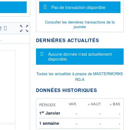
Message d'information
Pas de transaction disponible
Consulter les dernières transactions de la
journée
DERNIÈRES ACTUALITÉS
.
Message d'information
Aucune donnée n'est actuellement
disponible.
Toutes les actualités à propos de MASTERWORKS
RG-A
DONNÉES HISTORIQUES
VAR.
+ HAUT
+ BAS
PÉRIODE
er
1
Janvier
-
-
-
1 semaine
-
-
-