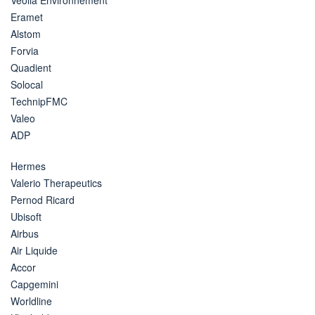
Eramet
Alstom
Forvia
Quadient
Solocal
TechnipFMC
Valeo
ADP
Hermes
Valerio Therapeutics
Pernod Ricard
Ubisoft
Airbus
Air Liquide
Accor
Capgemini
Worldline