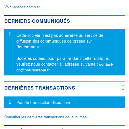
Voir l'agenda complet
DERNIERS COMMUNIQUÉS
Message d'information
Cette société n'est pas adhérente au service de
diffusion des communiqués de presse sur
Boursorama.
Sociétés cotées, pour paraître dans cette rubrique,
veuillez nous contacter à l'adresse suivante :
contact-
cp@boursorama.fr
DERNIÈRES TRANSACTIONS
Message d'information
Pas de transaction disponible
Consulter les dernières transactions de la journée