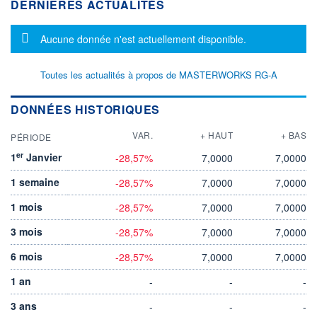
DERNIÈRES ACTUALITÉS
Message d'information
Aucune donnée n'est actuellement disponible.
Toutes les actualités à propos de MASTERWORKS RG-A
DONNÉES HISTORIQUES
VAR.
+ HAUT
+ BAS
PÉRIODE
er
1
Janvier
-28,57%
7,0000
7,0000
1 semaine
-28,57%
7,0000
7,0000
1 mois
-28,57%
7,0000
7,0000
3 mois
-28,57%
7,0000
7,0000
6 mois
-28,57%
7,0000
7,0000
1 an
-
-
-
3 ans
-
-
-