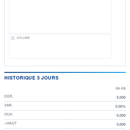
ÉLIGIBILITÉ
Non éligible
Boursobank
+ PORTEFEUILLE
+ LISTE
VOLUME
HISTORIQUE 5 JOURS
4 JUNE
04-06
DER.
5,000
VAR.
0,00%
OUV.
0,000
+HAUT
0,000