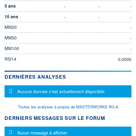
5 ans
-
-
-
10 ans
-
-
-
MM20
-
MM50
-
MM100
-
RSI14
0,0000
DERNIÈRES ANALYSES
Message d'information
Aucune donnée n'est actuellement disponible.
Toutes les analyses à propos de MASTERWORKS RG-A
DERNIERS MESSAGES SUR LE FORUM
Message d'information
Aucun message à afficher