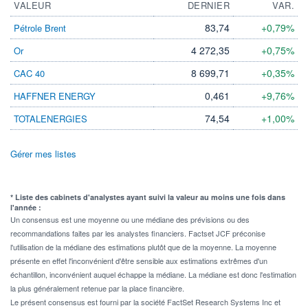
VALEUR
DERNIER
VAR.
83,74
+0,79%
Pétrole Brent
4 272,35
+0,75%
Or
8 699,71
+0,35%
CAC 40
0,461
+9,76%
HAFFNER ENERGY
74,54
+1,00%
TOTALENERGIES
Gérer mes listes
* Liste des cabinets d'analystes ayant suivi la valeur au moins une fois dans
l'année :
Un consensus est une moyenne ou une médiane des prévisions ou des
recommandations faites par les analystes financiers. Factset JCF préconise
l'utilisation de la médiane des estimations plutôt que de la moyenne. La moyenne
présente en effet l'inconvénient d'être sensible aux estimations extrêmes d'un
échantillon, inconvénient auquel échappe la médiane. La médiane est donc l'estimation
la plus généralement retenue par la place financière.
Le présent consensus est fourni par la société FactSet Research Systems Inc et