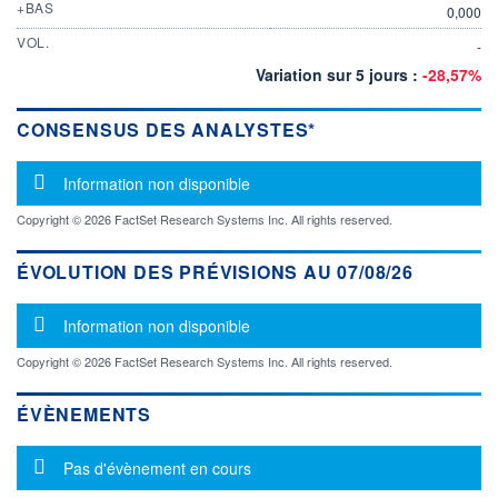
+BAS
0,000
VOL.
-
Variation sur 5 jours :
-28,57%
CONSENSUS DES ANALYSTES*
Message d'information
Information non disponible
Copyright © 2026 FactSet Research Systems Inc. All rights reserved.
ÉVOLUTION DES PRÉVISIONS AU 07/08/26
Message d'information
Information non disponible
Copyright © 2026 FactSet Research Systems Inc. All rights reserved.
ÉVÈNEMENTS
Message d'information
Pas d'évènement en cours