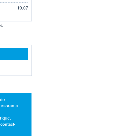
19,07
d.
 de
oursorama.
rique,
:
contact-