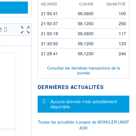
HEURES
COURS
QUANTITÉ
21:50:41
58,0600
100
21:50:37
58,1200
250
21:50:18
58,0600
117
.
21:30:50
58,1200
133
21:28:41
58,1230
246
Consulter les dernières transactions de la
journée
DERNIÈRES ACTUALITÉS
Message d'information
Aucune donnée n'est actuellement
disponible.
Toutes les actualités à propos de MONCLER UNSP
ADR