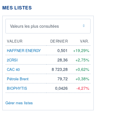
MES LISTES
Valeurs les plus consultées
VALEUR
DERNIER
VAR.
0,501
+19,29%
HAFFNER ENERGY
28,36
+2,75%
2CRSI
8 723,28
+0,62%
CAC 40
79,72
+0,38%
Pétrole Brent
0,0426
-4,27%
BIOPHYTIS
Gérer mes listes