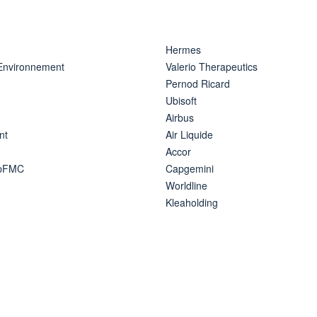
Hermes
 Environnement
Valerio Therapeutics
Pernod Ricard
Ubisoft
Airbus
nt
Air Liquide
Accor
ipFMC
Capgemini
Worldline
Kleaholding