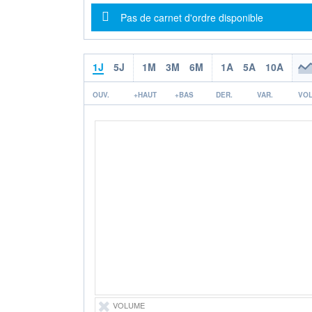
Message d'information
Pas de carnet d'ordre disponible
1J
5J
1M
3M
6M
1A
5A
10A
OUV.
+HAUT
+BAS
DER.
VAR.
VOL
VOLUME