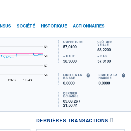
NSUS
SOCIÉTÉ
HISTORIQUE
ACTIONNAIRES
OUVERTURE
CLÔTURE
VEILLE
57,0100
59
58,2200
+ HAUT
+ BAS
58
58,3000
57,0100
57
LIMITE À LA
LIMITE À LA
56
BAISSE
HAUSSE
17h37
19h43
0,0000
0,0000
DERNIER
ÉCHANGE
05.08.26 /
21:50:41
DERNIÈRES TRANSACTIONS