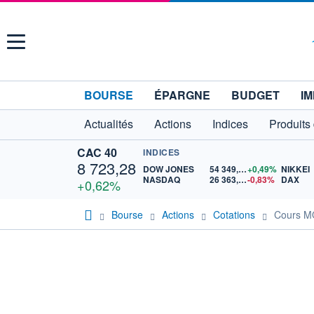
Menu
BOURSE
ÉPARGNE
BUDGET
IM
Actualités
Actions
Indices
Produits
CAC 40
INDICES
8 723,28
DOW JONES
54 349,12
+0,49%
NIKKEI
NASDAQ
26 363,44
-0,83%
DAX
+0,62%
Bourse
Actions
Cotations
Cours 