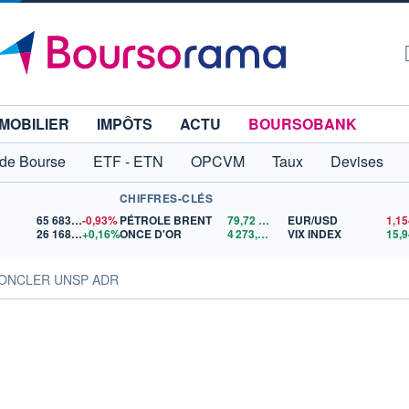
MOBILIER
IMPÔTS
ACTU
BOURSOBANK
 de Bourse
ETF - ETN
OPCVM
Taux
Devises
CHIFFRES-CLÉS
65 683,26
-0,93%
PÉTROLE BRENT
79,72
$US
EUR/USD
26 168,75
+0,16%
ONCE D'OR
4 273,60
$US
VIX INDEX
15,9
MONCLER UNSP ADR