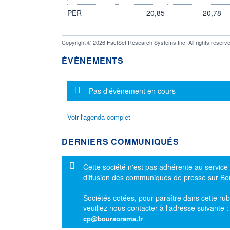
PER
20,85
20,78
Copyright © 2026 FactSet Research Systems Inc. All rights reserve
ÉVÈNEMENTS
Message d'information
Pas d'évènement en cours
Voir l'agenda complet
DERNIERS COMMUNIQUÉS
Message d'information
Cette société n'est pas adhérente au service
diffusion des communiqués de presse sur B
Sociétés cotées, pour paraître dans cette rub
veuillez nous contacter à l'adresse suivante 
cp@boursorama.fr