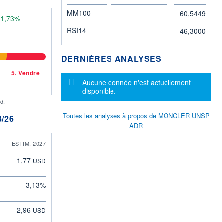
MM100
60,5449
21,73%
RSI14
46,3000
DERNIÈRES ANALYSES
5.
Vendre
Message d'information
Aucune donnée n'est actuellement
disponible.
d.
Toutes les analyses à propos de MONCLER UNSP
/26
ADR
ESTIM. 2027
1,77
USD
3,13%
2,96
USD