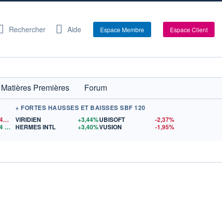
Rechercher
Aide
Espace Membre
Espace Client
Matières Premières
Forum
+ FORTES HAUSSES ET BAISSES SBF 120
1,1540
$US
VIRIDIEN
+3,44%
UBISOFT
-2,37%
4
$US
HERMES INTL
+3,40%
VUSION
-1,95%