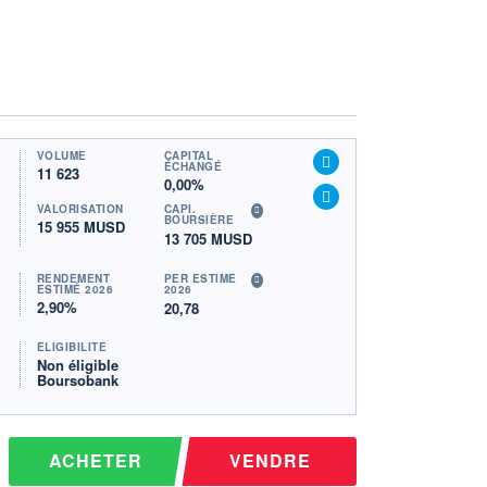
VOLUME
CAPITAL
ÉCHANGÉ
11 623
0,00%
VALORISATION
CAPI.
BOURSIÈRE
15 955 MUSD
13 705 MUSD
RENDEMENT
PER ESTIMÉ
ESTIMÉ 2026
2026
2,90%
20,78
ÉLIGIBILITÉ
Non éligible
Boursobank
ACHETER
VENDRE