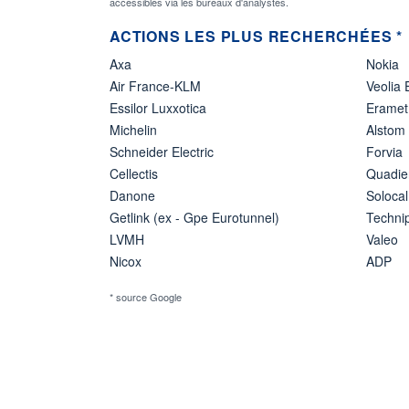
accessibles via les bureaux d'analystes.
ACTIONS LES PLUS RECHERCHÉES *
Axa
Nokia
Air France-KLM
Veolia
Essilor Luxxotica
Eramet
Michelin
Alstom
Schneider Electric
Forvia
Cellectis
Quadie
Danone
Solocal
Getlink (ex - Gpe Eurotunnel)
Techn
LVMH
Valeo
Nicox
ADP
* source Google