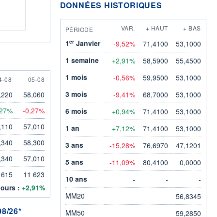
DONNÉES HISTORIQUES
VAR.
+ HAUT
+ BAS
PÉRIODE
er
1
Janvier
-9,52%
71,4100
53,1000
1 semaine
+2,91%
58,5900
55,4500
1 mois
-0,56%
59,9500
53,1000
 AUGUST
5 AUGUST
4-08
05-08
3 mois
,220
58,060
-9,41%
68,7000
53,1000
,27%
-0,27%
6 mois
+0,94%
71,4100
53,1000
,110
57,010
1 an
+7,12%
71,4100
53,1000
,340
58,300
3 ans
-15,28%
76,6970
47,1201
,340
57,010
5 ans
-11,09%
80,4100
0,0000
 615
11 623
10 ans
-
-
-
jours :
+2,91%
MM20
56,8345
8/26*
MM50
59,2850