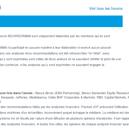
M
Voir tous les forums
e forum BOURSORAMA sont uniquement élaborées par les membres qui en sont
MA n'a participé en aucune manière à leur élaboration ni exercé aucun pouvoir
dans ces analyses et/ou recommandations ont été retranscrites "en l'état", sans
ui y sont exprimées sont celles de leurs auteurs et ne sauraient refléter le point de vue
on contenue, ni les analyses qui y sont exprimées ne sauraient engager la
Banca Akros (ESN Partnership), Banco Santander Equity Research, 
 une fois dans l'année :
sa Sanpaolo, Jefferies, Mediobanca, Oddo BHF Corporates & Markets, RBC Capital Markets,
t
 recommandations faites par les analystes financiers. Factset JCF préconise l'utilisation 
tions extrêmes d'un échantillon, inconvénient auquel échappe la médiane. La médiane est donc
stems Inc et résulte par nature d'une diffusion de plusieurs opinions d'analystes. Il est 
n des analystes financiers. A toutes fins utiles, les opinions de chaque analyste financier aya