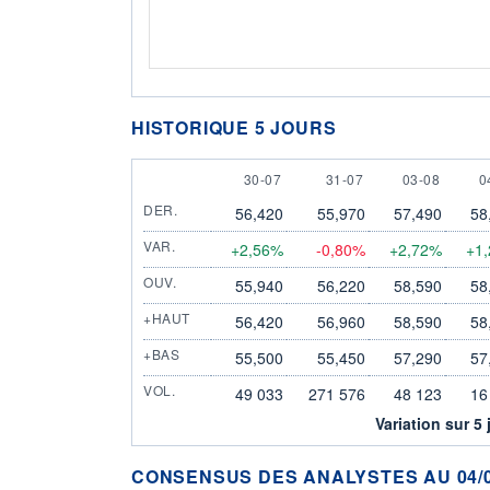
HISTORIQUE 5 JOURS
30 JULY
31 JULY
3 AUGUST
4
30-07
31-07
03-08
0
DER.
56,420
55,970
57,490
58
VAR.
+2,56%
-0,80%
+2,72%
+1
OUV.
55,940
56,220
58,590
58
+HAUT
56,420
56,960
58,590
58
+BAS
55,500
55,450
57,290
57
VOL.
49 033
271 576
48 123
16
Variation sur 5 
CONSENSUS DES ANALYSTES AU 04/0