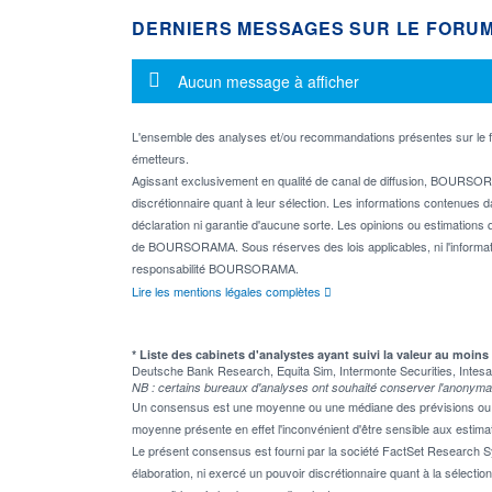
DERNIERS MESSAGES SUR LE FORU
Message d'information
Aucun message à afficher
L'ensemble des analyses et/ou recommandations présentes sur l
émetteurs.
Agissant exclusivement en qualité de canal de diffusion, BOURSORA
discrétionnaire quant à leur sélection. Les informations contenues 
déclaration ni garantie d'aucune sorte. Les opinions ou estimations q
de BOURSORAMA. Sous réserves des lois applicables, ni l'informati
responsabilité BOURSORAMA.
Lire les mentions légales complètes
* Liste des cabinets d'analystes ayant suivi la valeur au moins
Deutsche Bank Research, Equita Sim, Intermonte Securities, Inte
NB : certains bureaux d'analyses ont souhaité conserver l'anonyma
Un consensus est une moyenne ou une médiane des prévisions ou des
moyenne présente en effet l'inconvénient d'être sensible aux estima
Le présent consensus est fourni par la société FactSet Research Sy
élaboration, ni exercé un pouvoir discrétionnaire quant à la sélectio