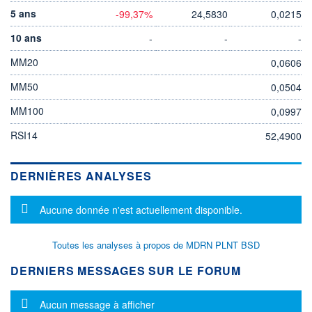
5 ans
-99,37%
24,5830
0,0215
10 ans
-
-
-
MM20
0,0606
MM50
0,0504
MM100
0,0997
RSI14
52,4900
DERNIÈRES ANALYSES
Message d'information
Aucune donnée n'est actuellement disponible.
Toutes les analyses à propos de MDRN PLNT BSD
DERNIERS MESSAGES SUR LE FORUM
Message d'information
Aucun message à afficher