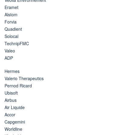
Eramet
Alstom
Forvia
Quadient
Solocal
TechnipFMC
Valeo
ADP
Hermes
Valerio Therapeutics
Pernod Ricard
Ubisoft
Airbus
Air Liquide
Accor
Capgemini
Worldline