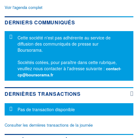
Voir l'agenda complet
DERNIERS COMMUNIQUÉS
Message d'information
Cette société n'est pas adhérente au service de
diffusion des communiqués de presse sur
Boursorama.
Sociétés cotées, pour paraître dans cette rubrique,
veuillez nous contacter à l'adresse suivante :
contact-
cp@boursorama.fr
DERNIÈRES TRANSACTIONS
Message d'information
Pas de transaction disponible
Consulter les dernières transactions de la journée