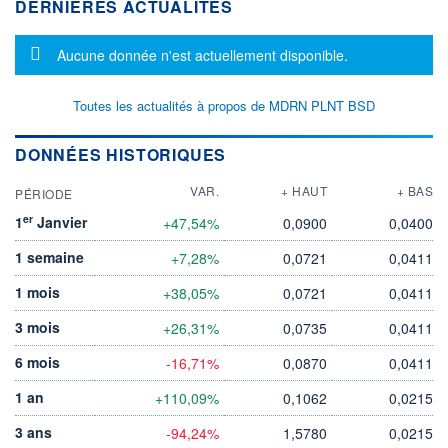
DERNIÈRES ACTUALITÉS
Message d'information
Aucune donnée n'est actuellement disponible.
Toutes les actualités à propos de MDRN PLNT BSD
DONNÉES HISTORIQUES
VAR.
+ HAUT
+ BAS
PÉRIODE
er
1
Janvier
+47,54%
0,0900
0,0400
1 semaine
+7,28%
0,0721
0,0411
1 mois
+38,05%
0,0721
0,0411
3 mois
+26,31%
0,0735
0,0411
6 mois
-16,71%
0,0870
0,0411
1 an
+110,09%
0,1062
0,0215
3 ans
-94,24%
1,5780
0,0215