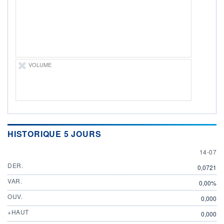
ÉLIGIBILITÉ
Non éligible
Boursobank
+ PORTEFEUILLE
+ LISTE
VOLUME
HISTORIQUE 5 JOURS
14 JULY
14-07
DER.
0,0721
VAR.
0,00%
OUV.
0,000
+HAUT
0,000