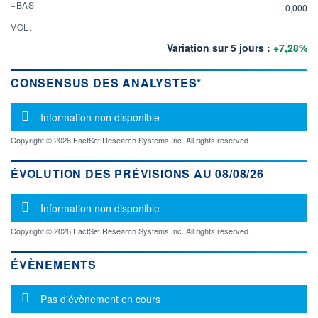
+BAS
0,000
VOL.
-
Variation sur 5 jours :
+7,28%
CONSENSUS DES ANALYSTES*
Message d'information
Information non disponible
Copyright © 2026 FactSet Research Systems Inc. All rights reserved.
ÉVOLUTION DES PRÉVISIONS AU 08/08/26
Message d'information
Information non disponible
Copyright © 2026 FactSet Research Systems Inc. All rights reserved.
ÉVÈNEMENTS
Message d'information
Pas d'évènement en cours