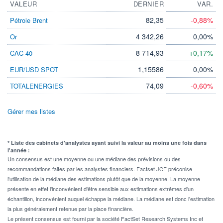
VALEUR
DERNIER
VAR.
82,35
-0,88%
Pétrole Brent
4 342,26
0,00%
Or
8 714,93
+0,17%
CAC 40
1,15586
0,00%
EUR/USD SPOT
74,09
-0,60%
TOTALENERGIES
Gérer mes listes
* Liste des cabinets d'analystes ayant suivi la valeur au moins une fois dans
l'année :
Un consensus est une moyenne ou une médiane des prévisions ou des
recommandations faites par les analystes financiers. Factset JCF préconise
l'utilisation de la médiane des estimations plutôt que de la moyenne. La moyenne
présente en effet l'inconvénient d'être sensible aux estimations extrêmes d'un
échantillon, inconvénient auquel échappe la médiane. La médiane est donc l'estimation
la plus généralement retenue par la place financière.
Le présent consensus est fourni par la société FactSet Research Systems Inc et