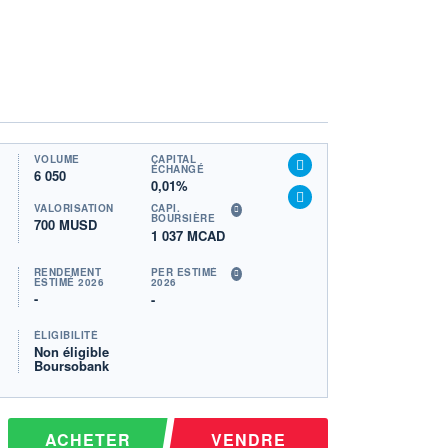
VOLUME
CAPITAL
ÉCHANGÉ
6 050
0,01%
VALORISATION
CAPI.
BOURSIÈRE
700 MUSD
1 037 MCAD
RENDEMENT
PER ESTIMÉ
ESTIMÉ 2026
2026
-
-
ÉLIGIBILITÉ
Non éligible
Boursobank
ACHETER
VENDRE