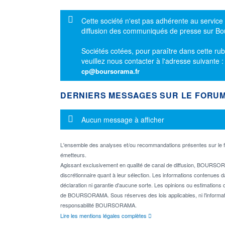
Message d'information
Cette société n'est pas adhérente au service
diffusion des communiqués de presse sur B
Sociétés cotées, pour paraître dans cette rub
veuillez nous contacter à l'adresse suivante 
cp@boursorama.fr
DERNIERS MESSAGES SUR LE FORU
Message d'information
Aucun message à afficher
L'ensemble des analyses et/ou recommandations présentes sur l
émetteurs.
Agissant exclusivement en qualité de canal de diffusion, BOURSORA
discrétionnaire quant à leur sélection. Les informations contenues 
déclaration ni garantie d'aucune sorte. Les opinions ou estimations q
de BOURSORAMA. Sous réserves des lois applicables, ni l'informati
responsabilité BOURSORAMA.
Lire les mentions légales complètes