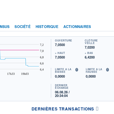
NSUS
SOCIÉTÉ
HISTORIQUE
ACTIONNAIRES
OUVERTURE
CLÔTURE
VEILLE
7,0500
7,2
7,0200
7,0
+ HAUT
+ BAS
7,0500
6,4200
6,8
6,6
LIMITE À LA
LIMITE À LA
6,4
BAISSE
HAUSSE
17h33
19h03
0,0000
0,0000
DERNIER
ÉCHANGE
06.08.26 /
20:34:04
DERNIÈRES TRANSACTIONS