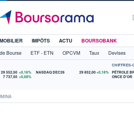
MOBILIER
IMPÔTS
ACTU
BOURSOBANK
 de Bourse
ETF - ETN
OPCVM
Taux
Devises
CHIFFRES-
29 552,50
+0,16%
NASDAQ DEC26
29 852,00
+0,18%
PÉTROLE B
7 737,50
+0,08%
ONCE D'OR
UMINA