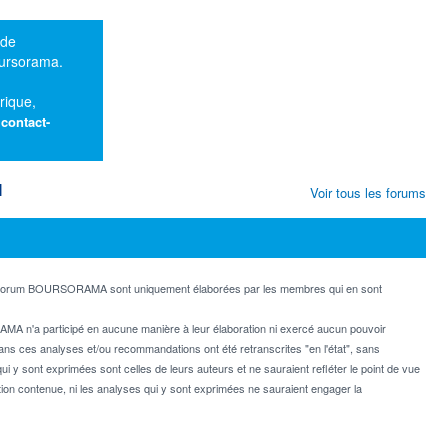
 de
oursorama.
rique,
:
contact-
M
Voir tous les forums
e forum BOURSORAMA sont uniquement élaborées par les membres qui en sont
MA n'a participé en aucune manière à leur élaboration ni exercé aucun pouvoir
dans ces analyses et/ou recommandations ont été retranscrites "en l'état", sans
ui y sont exprimées sont celles de leurs auteurs et ne sauraient refléter le point de vue
on contenue, ni les analyses qui y sont exprimées ne sauraient engager la