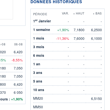
DONNÉES HISTORIQUES
VAR.
+ HAUT
+ BAS
PÉRIODE
er
1
Janvier
-
-
-
1 semaine
+1,90%
7,1800
6,2500
1 mois
-11,36%
7,6000
6,1000
 AUGUST
6 AUGUST
5-08
06-08
3 mois
-
-
-
,020
6,420
6 mois
-
-
-
15%
-8,55%
1 an
-
-
-
,180
7,050
3 ans
-
-
-
,180
7,050
5 ans
-
-
-
,800
6,420
10 ans
-
-
-
 370
6 050
MM20
6,5150
jours :
+1,90%
MM50
-