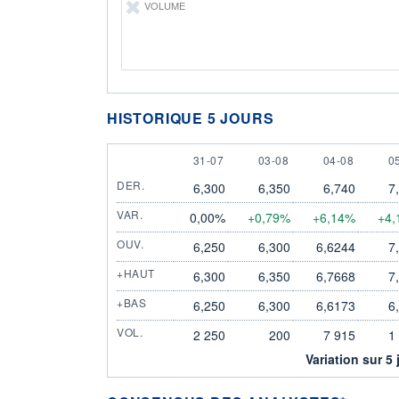
VOLUME
HISTORIQUE 5 JOURS
31 JULY
3 AUGUST
4 AUGUST
5
31-07
03-08
04-08
0
DER.
6,300
6,350
6,740
7
VAR.
0,00%
+0,79%
+6,14%
+4,
OUV.
6,250
6,300
6,6244
7
+HAUT
6,300
6,350
6,7668
7
+BAS
6,250
6,300
6,6173
6
VOL.
2 250
200
7 915
1
Variation sur 5 