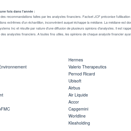
 une fois dans l'année :
 recommandations faites par les analystes financiers. Factset JCF préconise l'utilisation 
tions extrêmes d'un échantillon, inconvénient auquel échappe la médiane. La médiane est donc
stems Inc et résulte par nature d'une diffusion de plusieurs opinions d'analystes. Il est 
n des analystes financiers. A toutes fins utiles, les opinions de chaque analyste financier aya
Hermes
 Environnement
Valerio Therapeutics
Pernod Ricard
Ubisoft
Airbus
nt
Air Liquide
Accor
ipFMC
Capgemini
Worldline
Kleaholding