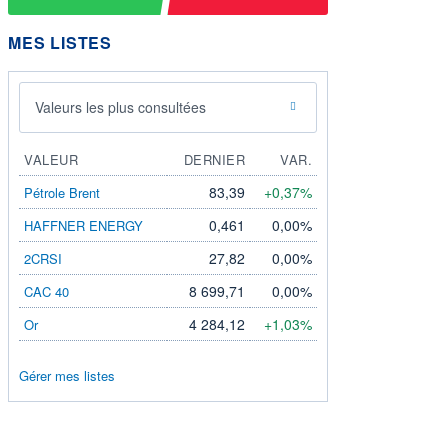
MES LISTES
Valeurs les plus consultées
VALEUR
DERNIER
VAR.
83,39
+0,37%
Pétrole Brent
0,461
0,00%
HAFFNER ENERGY
27,82
0,00%
2CRSI
8 699,71
0,00%
CAC 40
4 284,12
+1,03%
Or
Gérer mes listes