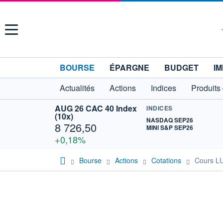
Menu
BOURSE
ÉPARGNE
BUDGET
IM
Actualités
Actions
Indices
Produits
AUG 26 CAC 40 Index
INDICES
(10x)
NASDAQ SEP26
8 726,50
MINI S&P SEP26
+0,18%
Bourse
Actions
Cotations
Cours L