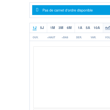
Message d'information
Pas de carnet d'ordre disponible
1J
5J
1M
3M
6M
1A
5A
10A
OUV.
+HAUT
+BAS
DER.
VAR.
VOL