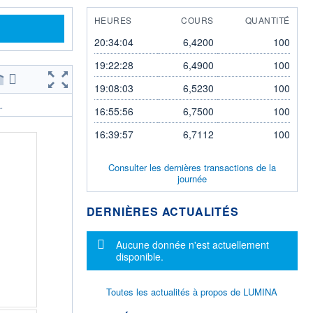
HEURES
COURS
QUANTITÉ
20:34:04
6,4200
100
19:22:28
6,4900
100
19:08:03
6,5230
100
.
16:55:56
6,7500
100
16:39:57
6,7112
100
Consulter les dernières transactions de la
journée
DERNIÈRES ACTUALITÉS
Message d'information
Aucune donnée n'est actuellement
disponible.
Toutes les actualités à propos de LUMINA