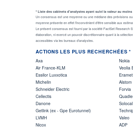
* Liste des cabinets d'analystes ayant suivi la valeur au moins
Un consensus est une moyenne ou une médiane des prévisions ou des
moyenne présente en effet l'inconvénient d'être sensible aux estima
Le présent consensus est fourni par la société FactSet Research Sy
élaboration, ni exercé un pouvoir discrétionnaire quant à la sélectio
accessibles via les bureaux d'analystes.
ACTIONS LES PLUS RECHERCHÉES *
Axa
Nokia
Air France-KLM
Veolia
Essilor Luxxotica
Eramet
Michelin
Alstom
Schneider Electric
Forvia
Cellectis
Quadie
Danone
Solocal
Getlink (ex - Gpe Eurotunnel)
Techn
LVMH
Valeo
Nicox
ADP