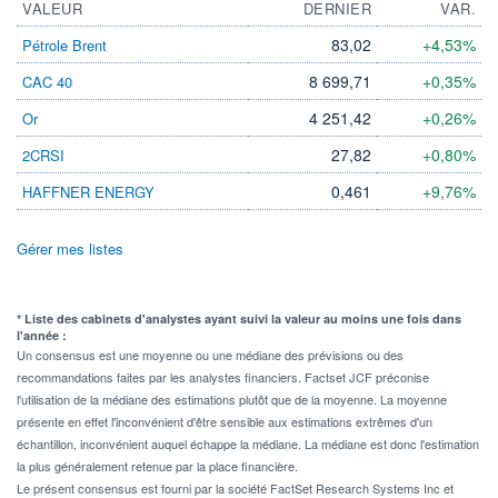
VALEUR
DERNIER
VAR.
83,02
+4,53%
Pétrole Brent
8 699,71
+0,35%
CAC 40
4 251,42
+0,26%
Or
27,82
+0,80%
2CRSI
0,461
+9,76%
HAFFNER ENERGY
Gérer mes listes
* Liste des cabinets d'analystes ayant suivi la valeur au moins une fois dans
l'année :
Un consensus est une moyenne ou une médiane des prévisions ou des
recommandations faites par les analystes financiers. Factset JCF préconise
l'utilisation de la médiane des estimations plutôt que de la moyenne. La moyenne
présente en effet l'inconvénient d'être sensible aux estimations extrêmes d'un
échantillon, inconvénient auquel échappe la médiane. La médiane est donc l'estimation
la plus généralement retenue par la place financière.
Le présent consensus est fourni par la société FactSet Research Systems Inc et