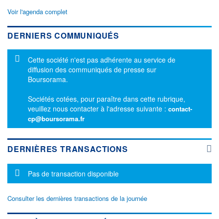
Voir l'agenda complet
DERNIERS COMMUNIQUÉS
Message d'information
Cette société n'est pas adhérente au service de
diffusion des communiqués de presse sur
Boursorama.
Sociétés cotées, pour paraître dans cette rubrique,
veuillez nous contacter à l'adresse suivante :
contact-
cp@boursorama.fr
DERNIÈRES TRANSACTIONS
Message d'information
Pas de transaction disponible
Consulter les dernières transactions de la journée