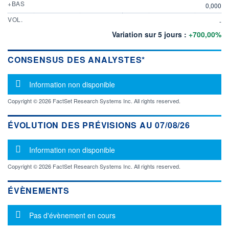
+BAS
0,000
VOL.
-
Variation sur 5 jours :
+700,00%
CONSENSUS DES ANALYSTES*
Message d'information
Information non disponible
Copyright © 2026 FactSet Research Systems Inc. All rights reserved.
ÉVOLUTION DES PRÉVISIONS AU 07/08/26
Message d'information
Information non disponible
Copyright © 2026 FactSet Research Systems Inc. All rights reserved.
ÉVÈNEMENTS
Message d'information
Pas d'évènement en cours