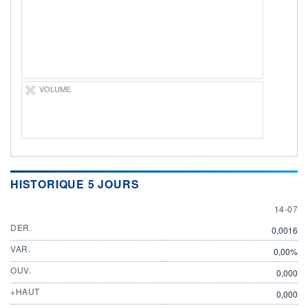
ÉLIGIBILITÉ
Non éligible
Boursobank
+ PORTEFEUILLE
+ LISTE
VOLUME
HISTORIQUE 5 JOURS
14 JULY
14-07
DER.
0,0016
VAR.
0,00%
OUV.
0,000
+HAUT
0,000