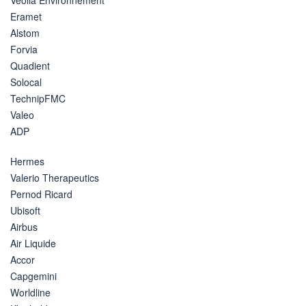
Eramet
Alstom
Forvia
Quadient
Solocal
TechnipFMC
Valeo
ADP
Hermes
Valerio Therapeutics
Pernod Ricard
Ubisoft
Airbus
Air Liquide
Accor
Capgemini
Worldline