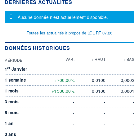
DERNIÈRES ACTUALITÉS
Message d'information
Aucune donnée n'est actuellement disponible.
Toutes les actualités à propos de LGL RT 07.26
DONNÉES HISTORIQUES
VAR.
+ HAUT
+ BAS
PÉRIODE
er
1
Janvier
-
-
-
1 semaine
+700,00%
0,0100
0,0002
1 mois
+1 500,00%
0,0100
0,0001
3 mois
-
-
-
6 mois
-
-
-
1 an
-
-
-
3 ans
-
-
-