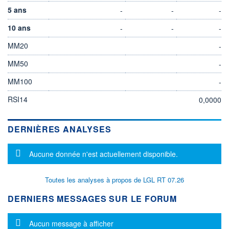
5 ans
-
-
-
10 ans
-
-
-
MM20
-
MM50
-
MM100
-
RSI14
0,0000
DERNIÈRES ANALYSES
Message d'information
Aucune donnée n'est actuellement disponible.
Toutes les analyses à propos de LGL RT 07.26
DERNIERS MESSAGES SUR LE FORUM
Message d'information
Aucun message à afficher