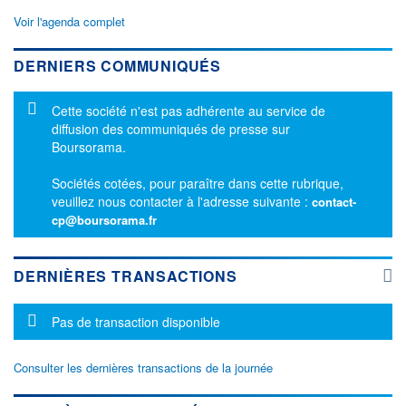
Voir l'agenda complet
DERNIERS COMMUNIQUÉS
Message d'information
Cette société n'est pas adhérente au service de
diffusion des communiqués de presse sur
Boursorama.
Sociétés cotées, pour paraître dans cette rubrique,
veuillez nous contacter à l'adresse suivante :
contact-
cp@boursorama.fr
DERNIÈRES TRANSACTIONS
Message d'information
Pas de transaction disponible
Consulter les dernières transactions de la journée