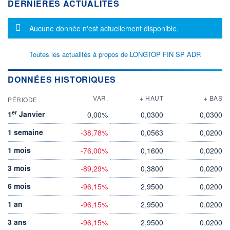
DERNIÈRES ACTUALITÉS
Message d'information
Aucune donnée n'est actuellement disponible.
Toutes les actualités à propos de LONGTOP FIN SP ADR
DONNÉES HISTORIQUES
VAR.
+ HAUT
+ BAS
PÉRIODE
er
1
Janvier
0,00%
0,0300
0,0300
1 semaine
-38,78%
0,0563
0,0200
1 mois
-76,00%
0,1600
0,0200
3 mois
-89,29%
0,3800
0,0200
6 mois
-96,15%
2,9500
0,0200
1 an
-96,15%
2,9500
0,0200
3 ans
-96,15%
2,9500
0,0200