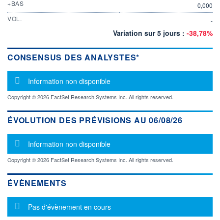
+BAS
0,000
VOL.
-
Variation sur 5 jours :
-38,78%
CONSENSUS DES ANALYSTES*
Message d'information
Information non disponible
Copyright © 2026 FactSet Research Systems Inc. All rights reserved.
ÉVOLUTION DES PRÉVISIONS AU 06/08/26
Message d'information
Information non disponible
Copyright © 2026 FactSet Research Systems Inc. All rights reserved.
ÉVÈNEMENTS
Message d'information
Pas d'évènement en cours