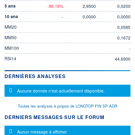
5 ans
-96,15%
2,9500
0,0200
10 ans
-
0,0000
0,0000
MM20
0,0585
MM50
0,1672
MM100
-
RSI14
44,6900
DERNIÈRES ANALYSES
Message d'information
Aucune donnée n'est actuellement disponible.
Toutes les analyses à propos de LONGTOP FIN SP ADR
DERNIERS MESSAGES SUR LE FORUM
Message d'information
Aucun message à afficher