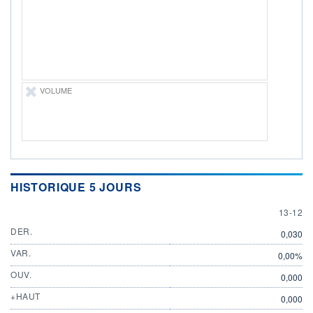
ÉLIGIBILITÉ
Non éligible
Boursobank
+ PORTEFEUILLE
+ LISTE
VOLUME
HISTORIQUE 5 JOURS
13 DEC
13-12
DER.
0,030
VAR.
0,00%
OUV.
0,000
+HAUT
0,000