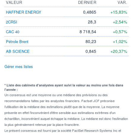
VALEUR
DERNIER
VAR.
0,4865
+15,83%
HAFFNER ENERGY
28,3
+2,54%
2CRSI
8 718,54
+0,57%
CAC 40
80,23
+1,02%
Pétrole Brent
0,845
+20,37%
AB SCIENCE
Gérer mes listes
* Liste des cabinets d'analystes ayant suivi la valeur au moins une fois dans
l'année :
Un consensus est une moyenne ou une médiane des prévisions ou des
recommandations faites par les analystes financiers. Factset JCF préconise
l'utilisation de la médiane des estimations plutôt que de la moyenne. La moyenne
présente en effet l'inconvénient d'être sensible aux estimations extrêmes d'un
échantillon, inconvénient auquel échappe la médiane. La médiane est donc l'estimation
la plus généralement retenue par la place financière.
Le présent consensus est fourni par la société FactSet Research Systems Inc et