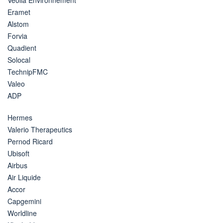
Eramet
Alstom
Forvia
Quadient
Solocal
TechnipFMC
Valeo
ADP
Hermes
Valerio Therapeutics
Pernod Ricard
Ubisoft
Airbus
Air Liquide
Accor
Capgemini
Worldline