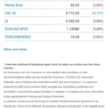
82,35
-0,88%
Pétrole Brent
8 714,93
+0,17%
CAC 40
4 342,26
0,00%
Or
1,15586
0,00%
EUR/USD SPOT
74,09
-0,60%
TOTALENERGIES
Gérer mes listes
* Liste des cabinets d'analystes ayant suivi la valeur au moins une fois dans
l'année :
Un consensus est une moyenne ou une médiane des prévisions ou des
recommandations faites par les analystes financiers. Factset JCF préconise
l'utilisation de la médiane des estimations plutôt que de la moyenne. La moyenne
présente en effet l'inconvénient d'être sensible aux estimations extrêmes d'un
échantillon, inconvénient auquel échappe la médiane. La médiane est donc l'estimation
la plus généralement retenue par la place financière.
Le présent consensus est fourni par la société FactSet Research Systems Inc et
résulte par nature d'une diffusion de plusieurs opinions d'analystes. Il est rappelé qu'en