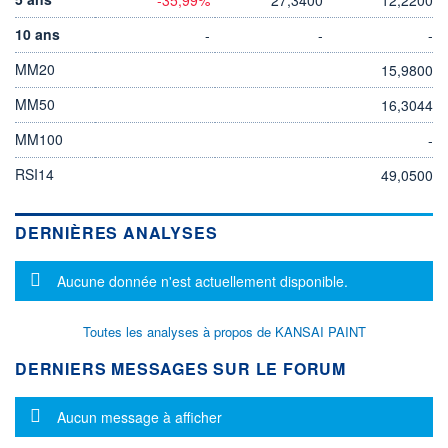
10 ans
-
-
-
MM20
15,9800
MM50
16,3044
MM100
-
RSI14
49,0500
DERNIÈRES ANALYSES
Message d'information
Aucune donnée n'est actuellement disponible.
Toutes les analyses à propos de KANSAI PAINT
DERNIERS MESSAGES SUR LE FORUM
Message d'information
Aucun message à afficher