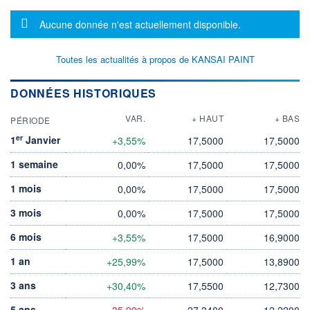
Message d'information
Aucune donnée n'est actuellement disponible.
Toutes les actualités à propos de KANSAI PAINT
DONNÉES HISTORIQUES
VAR.
+ HAUT
+ BAS
PÉRIODE
er
1
Janvier
+3,55%
17,5000
17,5000
1 semaine
0,00%
17,5000
17,5000
1 mois
0,00%
17,5000
17,5000
3 mois
0,00%
17,5000
17,5000
6 mois
+3,55%
17,5000
16,9000
1 an
+25,99%
17,5000
13,8900
3 ans
+30,40%
17,5500
12,7300
5 ans
-35,99%
27,3400
12,2200