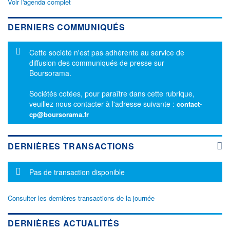
Voir l'agenda complet
DERNIERS COMMUNIQUÉS
Message d'information
Cette société n'est pas adhérente au service de
diffusion des communiqués de presse sur
Boursorama.
Sociétés cotées, pour paraître dans cette rubrique,
veuillez nous contacter à l'adresse suivante :
contact-
cp@boursorama.fr
DERNIÈRES TRANSACTIONS
Message d'information
Pas de transaction disponible
Consulter les dernières transactions de la journée
DERNIÈRES ACTUALITÉS