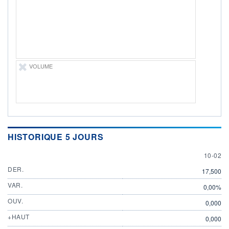
10.02.26 / 15:30:59
ÉLIGIBILITÉ
Non éligible
Boursobank
+ PORTEFEUILLE
+ LISTE
VOLUME
HISTORIQUE 5 JOURS
10 FEB
10-02
DER.
17,500
VAR.
0,00%
OUV.
0,000
+HAUT
0,000