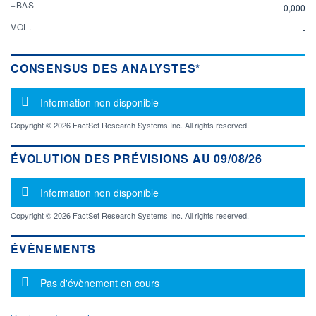
+BAS
0,000
VOL.
-
CONSENSUS DES ANALYSTES*
Message d'information
Information non disponible
Copyright © 2026 FactSet Research Systems Inc. All rights reserved.
ÉVOLUTION DES PRÉVISIONS AU 09/08/26
Message d'information
Information non disponible
Copyright © 2026 FactSet Research Systems Inc. All rights reserved.
ÉVÈNEMENTS
Message d'information
Pas d'évènement en cours