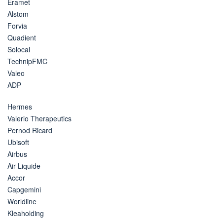
Eramet
Alstom
Forvia
Quadient
Solocal
TechnipFMC
Valeo
ADP
Hermes
Valerio Therapeutics
Pernod Ricard
Ubisoft
Airbus
Air Liquide
Accor
Capgemini
Worldline
Kleaholding