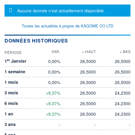
Message d'information
Aucune donnée n'est actuellement disponible.
Toutes les actualités à propos de KAGOME CO LTD
DONNÉES HISTORIQUES
VAR.
+ HAUT
+ BAS
PÉRIODE
er
1
Janvier
0,00%
26,5000
26,5000
1 semaine
0,00%
26,5000
26,5000
1 mois
0,00%
26,5000
26,5000
3 mois
+9,37%
26,5000
24,2300
6 mois
+9,37%
26,5000
24,2300
1 an
+9,37%
26,5000
24,2300
3 ans
-
-
-
5 ans
-
-
-