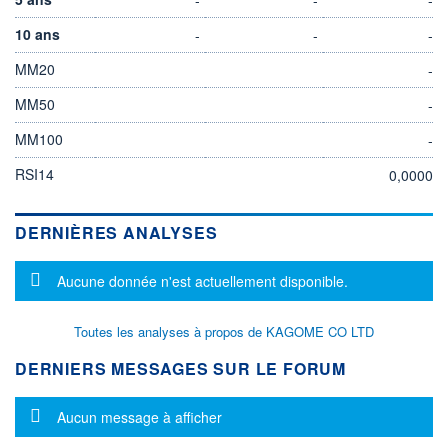
10 ans
-
-
-
MM20
-
MM50
-
MM100
-
RSI14
0,0000
DERNIÈRES ANALYSES
Message d'information
Aucune donnée n'est actuellement disponible.
Toutes les analyses à propos de KAGOME CO LTD
DERNIERS MESSAGES SUR LE FORUM
Message d'information
Aucun message à afficher