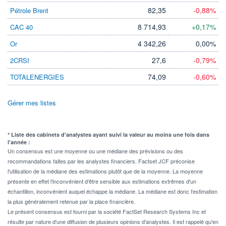
82,35
-0,88%
Pétrole Brent
8 714,93
+0,17%
CAC 40
4 342,26
0,00%
Or
27,6
-0,79%
2CRSI
74,09
-0,60%
TOTALENERGIES
Gérer mes listes
* Liste des cabinets d'analystes ayant suivi la valeur au moins une fois dans
l'année :
Un consensus est une moyenne ou une médiane des prévisions ou des
recommandations faites par les analystes financiers. Factset JCF préconise
l'utilisation de la médiane des estimations plutôt que de la moyenne. La moyenne
présente en effet l'inconvénient d'être sensible aux estimations extrêmes d'un
échantillon, inconvénient auquel échappe la médiane. La médiane est donc l'estimation
la plus généralement retenue par la place financière.
Le présent consensus est fourni par la société FactSet Research Systems Inc et
résulte par nature d'une diffusion de plusieurs opinions d'analystes. Il est rappelé qu'en