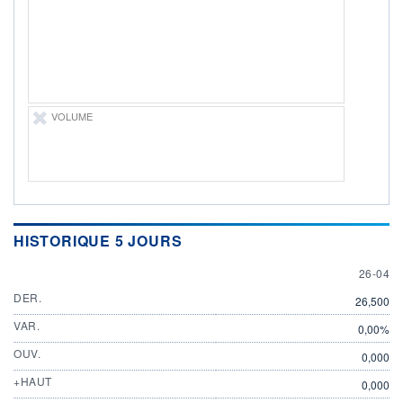
26.04.24 / 15:30:12
ÉLIGIBILITÉ
Non éligible
Boursobank
+ PORTEFEUILLE
+ LISTE
VOLUME
HISTORIQUE 5 JOURS
26 APRI
26-04
DER.
26,500
VAR.
0,00%
OUV.
0,000
+HAUT
0,000