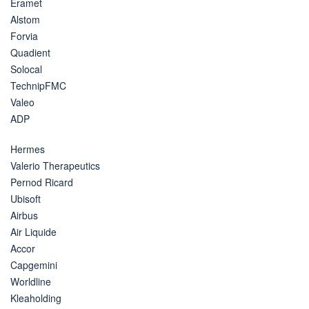
Eramet
Alstom
Forvia
Quadient
Solocal
TechnipFMC
Valeo
ADP
Hermes
Valerio Therapeutics
Pernod Ricard
Ubisoft
Airbus
Air Liquide
Accor
Capgemini
Worldline
Kleaholding