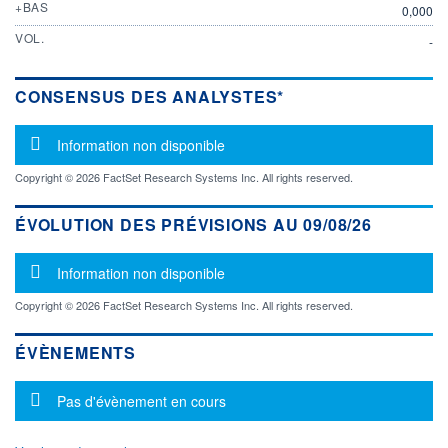
+BAS
0,000
VOL.
-
CONSENSUS DES ANALYSTES*
Message d'information
Information non disponible
Copyright © 2026 FactSet Research Systems Inc. All rights reserved.
ÉVOLUTION DES PRÉVISIONS AU 09/08/26
Message d'information
Information non disponible
Copyright © 2026 FactSet Research Systems Inc. All rights reserved.
ÉVÈNEMENTS
Message d'information
Pas d'évènement en cours