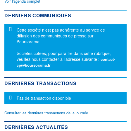
Voir l'agenda complet
DERNIERS COMMUNIQUÉS
Message d'information
Cette société n'est pas adhérente au service de
diffusion des communiqués de presse sur
Boursorama.
Sociétés cotées, pour paraître dans cette rubrique,
veuillez nous contacter à l'adresse suivante :
contact-
cp@boursorama.fr
DERNIÈRES TRANSACTIONS
Message d'information
Pas de transaction disponible
Consulter les dernières transactions de la journée
DERNIÈRES ACTUALITÉS