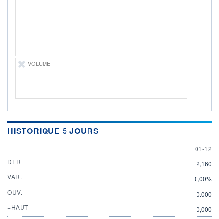
01.12.25 / 18:58:57
ÉLIGIBILITÉ
Non éligible
Boursobank
+ PORTEFEUILLE
+ LISTE
VOLUME
HISTORIQUE 5 JOURS
1 DECE
01-12
DER.
2,160
VAR.
0,00%
OUV.
0,000
+HAUT
0,000