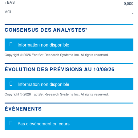
+BAS
0,000
VOL.
-
CONSENSUS DES ANALYSTES*
Message d'information
Information non disponible
Copyright © 2026 FactSet Research Systems Inc. All rights reserved.
ÉVOLUTION DES PRÉVISIONS AU 10/08/26
Message d'information
Information non disponible
Copyright © 2026 FactSet Research Systems Inc. All rights reserved.
ÉVÈNEMENTS
Message d'information
Pas d'évènement en cours