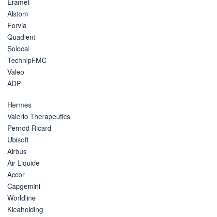
Eramet
Alstom
Forvia
Quadient
Solocal
TechnipFMC
Valeo
ADP
Hermes
Valerio Therapeutics
Pernod Ricard
Ubisoft
Airbus
Air Liquide
Accor
Capgemini
Worldline
Kleaholding