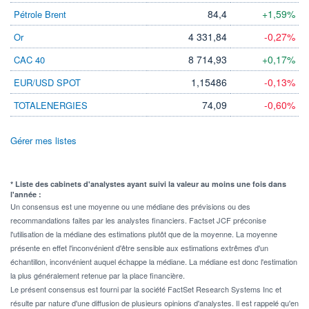
84,4
+1,59%
Pétrole Brent
4 331,84
-0,27%
Or
8 714,93
+0,17%
CAC 40
1,15486
-0,13%
EUR/USD SPOT
74,09
-0,60%
TOTALENERGIES
Gérer mes listes
* Liste des cabinets d'analystes ayant suivi la valeur au moins une fois dans
l'année :
Un consensus est une moyenne ou une médiane des prévisions ou des
recommandations faites par les analystes financiers. Factset JCF préconise
l'utilisation de la médiane des estimations plutôt que de la moyenne. La moyenne
présente en effet l'inconvénient d'être sensible aux estimations extrêmes d'un
échantillon, inconvénient auquel échappe la médiane. La médiane est donc l'estimation
la plus généralement retenue par la place financière.
Le présent consensus est fourni par la société FactSet Research Systems Inc et
résulte par nature d'une diffusion de plusieurs opinions d'analystes. Il est rappelé qu'en