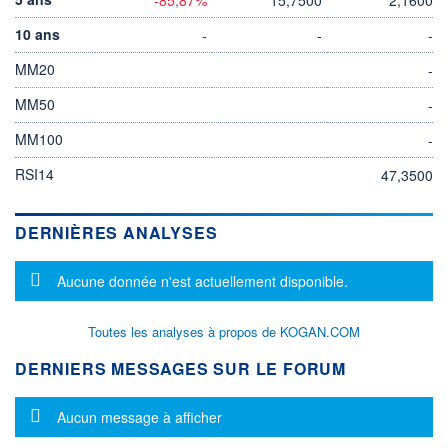
10 ans
-
-
-
MM20
-
MM50
-
MM100
-
RSI14
47,3500
DERNIÈRES ANALYSES
Message d'information
Aucune donnée n'est actuellement disponible.
Toutes les analyses à propos de KOGAN.COM
DERNIERS MESSAGES SUR LE FORUM
Message d'information
Aucun message à afficher