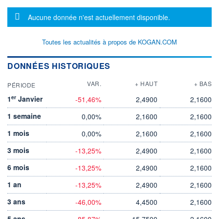
Message d'information
Aucune donnée n'est actuellement disponible.
Toutes les actualités à propos de KOGAN.COM
DONNÉES HISTORIQUES
VAR.
+ HAUT
+ BAS
PÉRIODE
er
1
Janvier
-51,46%
2,4900
2,1600
1 semaine
0,00%
2,1600
2,1600
1 mois
0,00%
2,1600
2,1600
3 mois
-13,25%
2,4900
2,1600
6 mois
-13,25%
2,4900
2,1600
1 an
-13,25%
2,4900
2,1600
3 ans
-46,00%
4,4500
2,1600
5 ans
-85,87%
15,7500
2,1600