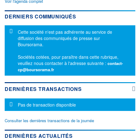
Voir l'agenda complet
DERNIERS COMMUNIQUÉS
Message d'information
Cette société n'est pas adhérente au service de
diffusion des communiqués de presse sur
Boursorama.
Sociétés cotées, pour paraître dans cette rubrique,
veuillez nous contacter à l'adresse suivante :
contact-
cp@boursorama.fr
DERNIÈRES TRANSACTIONS
Message d'information
Pas de transaction disponible
Consulter les dernières transactions de la journée
DERNIÈRES ACTUALITÉS