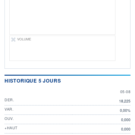
05.08.26 / 15:30:01
ÉLIGIBILITÉ
Non éligible
Boursobank
+ PORTEFEUILLE
+ LISTE
VOLUME
HISTORIQUE 5 JOURS
5 AUGU
05-08
DER.
18,225
VAR.
0,00%
OUV.
0,000
+HAUT
0,000