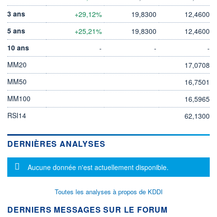
3 ans
+29,12%
19,8300
12,4600
5 ans
+25,21%
19,8300
12,4600
10 ans
-
-
-
MM20
17,0708
MM50
16,7501
MM100
16,5965
RSI14
62,1300
DERNIÈRES ANALYSES
Message d'information
Aucune donnée n'est actuellement disponible.
Toutes les analyses à propos de KDDI
DERNIERS MESSAGES SUR LE FORUM