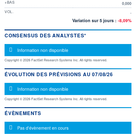
+BAS
0,000
VOL.
-
Variation sur 5 jours :
-8,09%
CONSENSUS DES ANALYSTES*
Message d'information
Information non disponible
Copyright © 2026 FactSet Research Systems Inc. All rights reserved.
ÉVOLUTION DES PRÉVISIONS AU 07/08/26
Message d'information
Information non disponible
Copyright © 2026 FactSet Research Systems Inc. All rights reserved.
ÉVÈNEMENTS
Message d'information
Pas d'évènement en cours