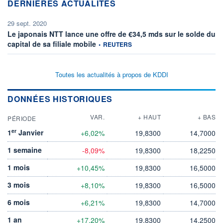
DERNIÈRES ACTUALITÉS
29 sept. 2020
Le japonais NTT lance une offre de €34,5 mds sur le solde du
information fournie par
capital de sa filiale mobile
•
REUTERS
Toutes les actualités à propos de KDDI
DONNÉES HISTORIQUES
VAR.
+ HAUT
+ BAS
PÉRIODE
er
1
Janvier
+6,02%
19,8300
14,7000
1 semaine
-8,09%
19,8300
18,2250
1 mois
+10,45%
19,8300
16,5000
3 mois
+8,10%
19,8300
16,5000
6 mois
+6,21%
19,8300
14,7000
1 an
+17,20%
19,8300
14,2500