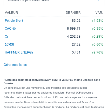
VALEUR
DERNIER
VAR.
83,02
+4,53%
Pétrole Brent
8 699,71
+0,35%
CAC 40
4 252,69
+0,29%
Or
27,82
+0,80%
2CRSI
0,461
+9,76%
HAFFNER ENERGY
Gérer mes listes
* Liste des cabinets d'analystes ayant suivi la valeur au moins une fois dans
l'année :
Un consensus est une moyenne ou une médiane des prévisions ou des
recommandations faites par les analystes financiers. Factset JCF préconise
l'utilisation de la médiane des estimations plutôt que de la moyenne. La moyenne
présente en effet l'inconvénient d'être sensible aux estimations extrêmes d'un
échantillon, inconvénient auquel échappe la médiane. La médiane est donc l'estimation