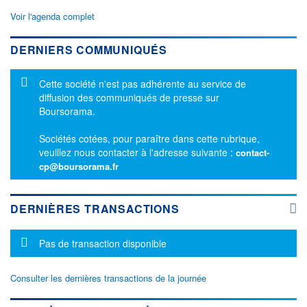
Voir l'agenda complet
DERNIERS COMMUNIQUÉS
Message d'information
Cette société n'est pas adhérente au service de
diffusion des communiqués de presse sur
Boursorama.
Sociétés cotées, pour paraître dans cette rubrique,
veuillez nous contacter à l'adresse suivante :
contact-
cp@boursorama.fr
DERNIÈRES TRANSACTIONS
Message d'information
Pas de transaction disponible
Consulter les dernières transactions de la journée