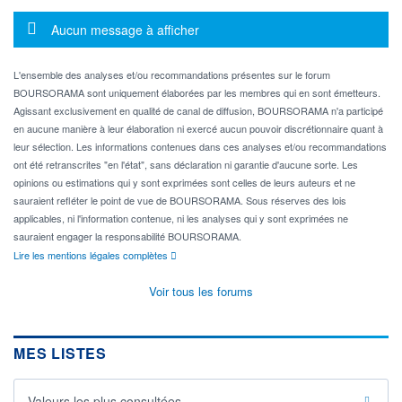
Message d'information
Aucun message à afficher
L'ensemble des analyses et/ou recommandations présentes sur le forum
BOURSORAMA sont uniquement élaborées par les membres qui en sont émetteurs.
Agissant exclusivement en qualité de canal de diffusion, BOURSORAMA n'a participé
en aucune manière à leur élaboration ni exercé aucun pouvoir discrétionnaire quant à
leur sélection. Les informations contenues dans ces analyses et/ou recommandations
ont été retranscrites "en l'état", sans déclaration ni garantie d'aucune sorte. Les
opinions ou estimations qui y sont exprimées sont celles de leurs auteurs et ne
sauraient refléter le point de vue de BOURSORAMA. Sous réserves des lois
applicables, ni l'information contenue, ni les analyses qui y sont exprimées ne
sauraient engager la responsabilité BOURSORAMA.
Lire les mentions légales complètes
Voir tous les forums
MES LISTES
Valeurs les plus consultées