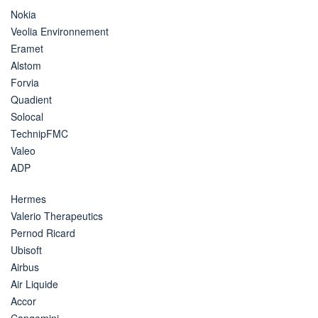
Nokia
Veolia Environnement
Eramet
Alstom
Forvia
Quadient
Solocal
TechnipFMC
Valeo
ADP
Hermes
Valerio Therapeutics
Pernod Ricard
Ubisoft
Airbus
Air Liquide
Accor
Capgemini