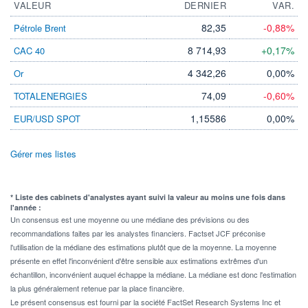
VALEUR
DERNIER
VAR.
82,35
-0,88%
Pétrole Brent
8 714,93
+0,17%
CAC 40
4 342,26
0,00%
Or
74,09
-0,60%
TOTALENERGIES
1,15586
0,00%
EUR/USD SPOT
Gérer mes listes
* Liste des cabinets d'analystes ayant suivi la valeur au moins une fois dans
l'année :
Un consensus est une moyenne ou une médiane des prévisions ou des
recommandations faites par les analystes financiers. Factset JCF préconise
l'utilisation de la médiane des estimations plutôt que de la moyenne. La moyenne
présente en effet l'inconvénient d'être sensible aux estimations extrêmes d'un
échantillon, inconvénient auquel échappe la médiane. La médiane est donc l'estimation
la plus généralement retenue par la place financière.
Le présent consensus est fourni par la société FactSet Research Systems Inc et