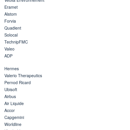
Eramet
Alstom
Forvia
Quadient
Solocal
TechnipFMC
Valeo
ADP
Hermes
Valerio Therapeutics
Pernod Ricard
Ubisoft
Airbus
Air Liquide
Accor
Capgemini
Worldline