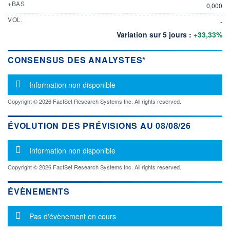
+BAS
0,000
VOL.
-
Variation sur 5 jours :
+33,33%
CONSENSUS DES ANALYSTES*
Message d'information
Information non disponible
Copyright © 2026 FactSet Research Systems Inc. All rights reserved.
ÉVOLUTION DES PRÉVISIONS AU 08/08/26
Message d'information
Information non disponible
Copyright © 2026 FactSet Research Systems Inc. All rights reserved.
ÉVÈNEMENTS
Message d'information
Pas d'évènement en cours