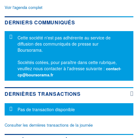
Voir l'agenda complet
DERNIERS COMMUNIQUÉS
Message d'information
Cette société n'est pas adhérente au service de
diffusion des communiqués de presse sur
Boursorama.
Sociétés cotées, pour paraître dans cette rubrique,
veuillez nous contacter à l'adresse suivante :
contact-
cp@boursorama.fr
DERNIÈRES TRANSACTIONS
Message d'information
Pas de transaction disponible
Consulter les dernières transactions de la journée