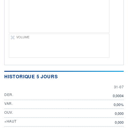
ÉLIGIBILITÉ
Non éligible
Boursobank
+ PORTEFEUILLE
+ LISTE
VOLUME
HISTORIQUE 5 JOURS
31 JULY
31-07
DER.
0,0004
VAR.
0,00%
OUV.
0,000
+HAUT
0,000