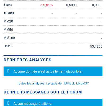
5 ans
-99,91%
0,5000
0,0000
10 ans
-
-
-
MM20
-
MM50
-
MM100
-
RSI14
53,1200
DERNIÈRES ANALYSES
Message d'information
Aucune donnée n'est actuellement disponible.
Toutes les analyses à propos de HUMBLE ENERGY
DERNIERS MESSAGES SUR LE FORUM
Message d'information
Aucun message à afficher