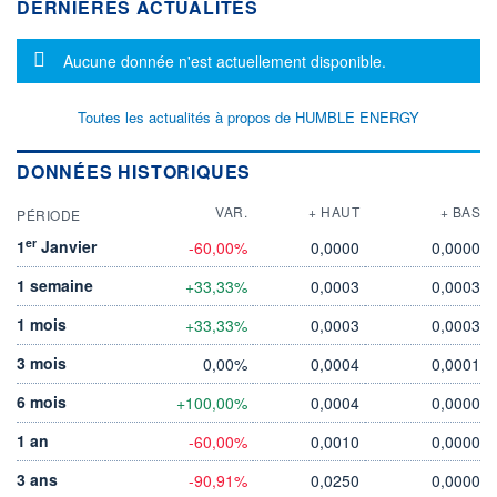
DERNIÈRES ACTUALITÉS
Message d'information
Aucune donnée n'est actuellement disponible.
Toutes les actualités à propos de HUMBLE ENERGY
DONNÉES HISTORIQUES
VAR.
+ HAUT
+ BAS
PÉRIODE
er
1
Janvier
-60,00%
0,0000
0,0000
1 semaine
+33,33%
0,0003
0,0003
1 mois
+33,33%
0,0003
0,0003
3 mois
0,00%
0,0004
0,0001
6 mois
+100,00%
0,0004
0,0000
1 an
-60,00%
0,0010
0,0000
3 ans
-90,91%
0,0250
0,0000