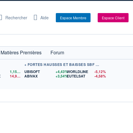
Rechercher
Aide
Espace Membre
Espace Client
Matières Premières
Forum
+ FORTES HAUSSES ET BAISSES SBF 120
1,1559
$US
UBISOFT
+4,43%
WORLDLINE
-5,12%
X
14,90
$US
ABIVAX
+3,54%
EUTELSAT
-4,58%