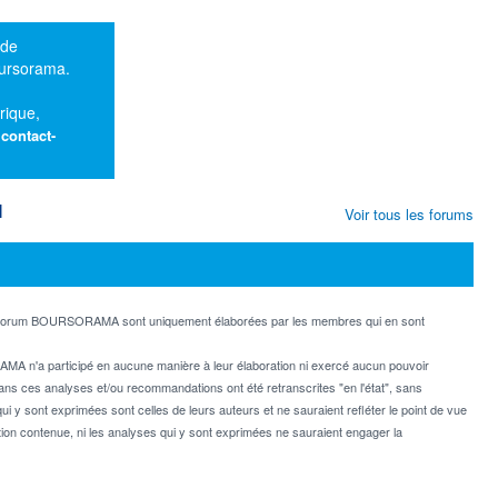
 de
oursorama.
rique,
:
contact-
M
Voir tous les forums
e forum BOURSORAMA sont uniquement élaborées par les membres qui en sont
MA n'a participé en aucune manière à leur élaboration ni exercé aucun pouvoir
dans ces analyses et/ou recommandations ont été retranscrites "en l'état", sans
ui y sont exprimées sont celles de leurs auteurs et ne sauraient refléter le point de vue
on contenue, ni les analyses qui y sont exprimées ne sauraient engager la