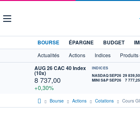
Menu
BOURSE
ÉPARGNE
BUDGET
IM
Actualités
Actions
Indices
Produits
AUG 26 CAC 40 Index
INDICES
(10x)
NASDAQ SEP26
29 839,5
8 737,00
MINI S&P SEP26
7 777,2
+0,30%
Bourse
Actions
Cotations
Cours 