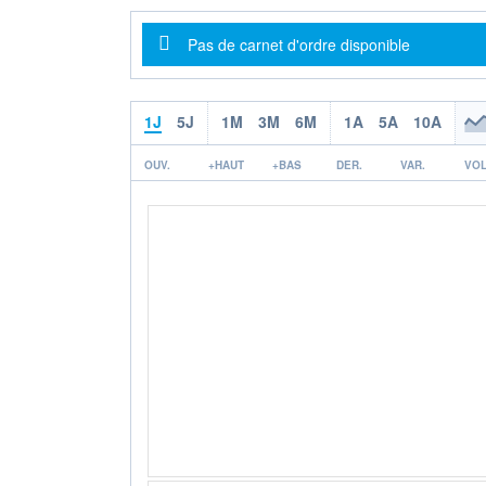
Message d'information
Pas de carnet d'ordre disponible
1J
5J
1M
3M
6M
1A
5A
10A
OUV.
+HAUT
+BAS
DER.
VAR.
VOL