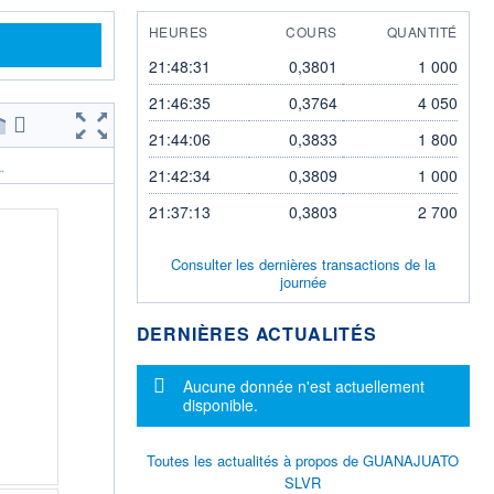
HEURES
COURS
QUANTITÉ
21:48:31
0,3801
1 000
21:46:35
0,3764
4 050
21:44:06
0,3833
1 800
.
21:42:34
0,3809
1 000
21:37:13
0,3803
2 700
Consulter les dernières transactions de la
journée
DERNIÈRES ACTUALITÉS
Message d'information
Aucune donnée n'est actuellement
disponible.
Toutes les actualités à propos de GUANAJUATO
SLVR