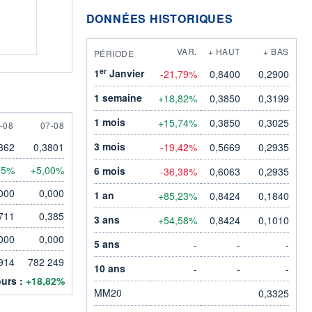
DONNÉES HISTORIQUES
VAR.
+ HAUT
+ BAS
PÉRIODE
er
1
Janvier
-21,79%
0,8400
0,2900
1 semaine
+18,82%
0,3850
0,3199
1 mois
+15,74%
0,3850
0,3025
AUGUST
7 AUGUST
-08
07-08
3 mois
362
0,3801
-19,42%
0,5669
0,2935
75%
+5,00%
6 mois
-36,38%
0,6063
0,2935
000
0,000
1 an
+85,23%
0,8424
0,1840
711
0,385
3 ans
+54,58%
0,8424
0,1010
000
0,000
5 ans
-
-
-
914
782 249
10 ans
-
-
-
ours :
+18,82%
MM20
0,3325