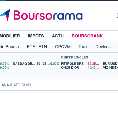
MOBILIER
IMPÔTS
ACTU
BOURSOBANK
 de Bourse
ETF - ETN
OPCVM
Taux
Devises
CHIFFRES-CLÉS
0
0,00%
NASDAQ DEC26
30 135,00
0,00%
PÉTROLE BRENT
82,35
$US
EUR/USD
5
0,00%
ONCE D'OR
4 342,26
$US
VIX INDE
GUANAJUATO SLVR