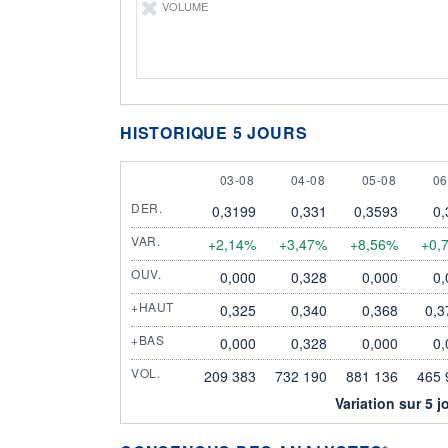
VOLUME
HISTORIQUE 5 JOURS
3 AUGUST
4 AUGUST
5 AUGUST
6 
03-08
04-08
05-08
06
DER.
0,3199
0,331
0,3593
0,
VAR.
+2,14%
+3,47%
+8,56%
+0,
OUV.
0,000
0,328
0,000
0,
+HAUT
0,325
0,340
0,368
0,3
+BAS
0,000
0,328
0,000
0,
VOL.
209 383
732 190
881 136
465 
Variation sur 5 j