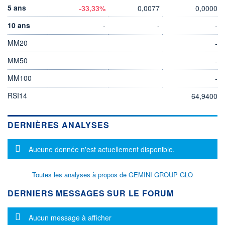
5 ans
-33,33%
0,0077
0,0000
10 ans
-
-
-
MM20
-
MM50
-
MM100
-
RSI14
64,9400
DERNIÈRES ANALYSES
Message d'information
Aucune donnée n'est actuellement disponible.
Toutes les analyses à propos de GEMINI GROUP GLO
DERNIERS MESSAGES SUR LE FORUM
Message d'information
Aucun message à afficher