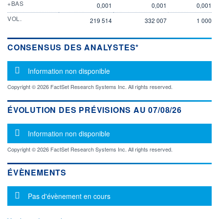
+BAS
0,001
0,001
0,001
VOL.
219 514
332 007
1 000
CONSENSUS DES ANALYSTES*
Message d'information
Information non disponible
Copyright © 2026 FactSet Research Systems Inc. All rights reserved.
ÉVOLUTION DES PRÉVISIONS AU 07/08/26
Message d'information
Information non disponible
Copyright © 2026 FactSet Research Systems Inc. All rights reserved.
ÉVÈNEMENTS
Message d'information
Pas d'évènement en cours