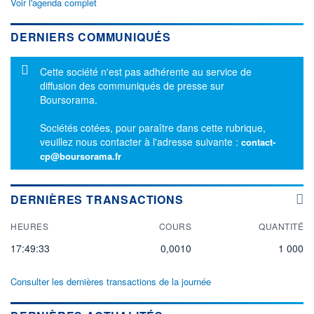
Voir l'agenda complet
DERNIERS COMMUNIQUÉS
Message d'information
Cette société n'est pas adhérente au service de
diffusion des communiqués de presse sur
Boursorama.
Sociétés cotées, pour paraître dans cette rubrique,
veuillez nous contacter à l'adresse suivante :
contact-
cp@boursorama.fr
DERNIÈRES TRANSACTIONS
HEURES
COURS
QUANTITÉ
17:49:33
0,0010
1 000
Consulter les dernières transactions de la journée