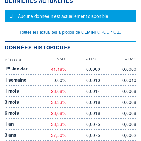
DERNIÈRES ACTUALITÉS
Message d'information
Aucune donnée n'est actuellement disponible.
Toutes les actualités à propos de GEMINI GROUP GLO
DONNÉES HISTORIQUES
VAR.
+ HAUT
+ BAS
PÉRIODE
er
1
Janvier
-41,18%
0,0000
0,0000
1 semaine
0,00%
0,0010
0,0010
1 mois
-23,08%
0,0014
0,0008
3 mois
-33,33%
0,0016
0,0008
6 mois
-23,08%
0,0016
0,0008
1 an
-33,33%
0,0075
0,0008
3 ans
-37,50%
0,0075
0,0002