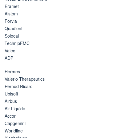
Eramet
Alstom
Forvia
Quadient
Solocal
TechnipFMC
Valeo
ADP
Hermes
Valerio Therapeutics
Pernod Ricard
Ubisoft
Airbus
Air Liquide
Accor
Capgemini
Worldline
Kleaholding