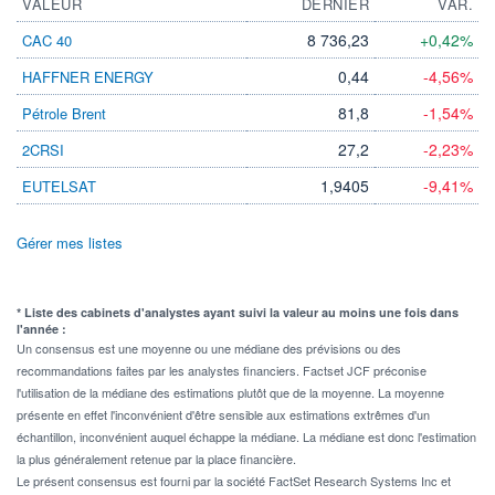
VALEUR
DERNIER
VAR.
8 736,23
+0,42%
CAC 40
0,44
-4,56%
HAFFNER ENERGY
81,8
-1,54%
Pétrole Brent
27,2
-2,23%
2CRSI
1,9405
-9,41%
EUTELSAT
Gérer mes listes
* Liste des cabinets d'analystes ayant suivi la valeur au moins une fois dans
l'année :
Un consensus est une moyenne ou une médiane des prévisions ou des
recommandations faites par les analystes financiers. Factset JCF préconise
l'utilisation de la médiane des estimations plutôt que de la moyenne. La moyenne
présente en effet l'inconvénient d'être sensible aux estimations extrêmes d'un
échantillon, inconvénient auquel échappe la médiane. La médiane est donc l'estimation
la plus généralement retenue par la place financière.
Le présent consensus est fourni par la société FactSet Research Systems Inc et