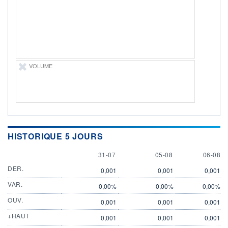
ÉLIGIBILITÉ
Non éligible
Boursobank
+ PORTEFEUILLE
+ LISTE
VOLUME
HISTORIQUE 5 JOURS
31 JULY
5 AUGUST
6 AUGU
31-07
05-08
06-08
DER.
0,001
0,001
0,001
VAR.
0,00%
0,00%
0,00%
OUV.
0,001
0,001
0,001
+HAUT
0,001
0,001
0,001