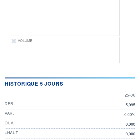
DERNIER
ÉCHANGE
25.06.26 / 21:40:42
ÉLIGIBILITÉ
Non éligible
Boursobank
VOLUME
+ PORTEFEUILLE
+ LISTE
HISTORIQUE 5 JOURS
25 JUN
25-06
DER.
5,095
VAR.
0,00%
OUV.
0,000
+HAUT
0,000