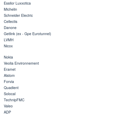
Essilor Luxxotica
Michelin
Schneider Electric
Cellectis
Danone
Getlink (ex - Gpe Eurotunnel)
LVMH
Nicox
Nokia
Veolia Environnement
Eramet
Alstom
Forvia
Quadient
Solocal
TechnipFMC
Valeo
ADP