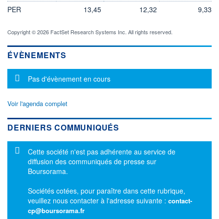
PER
13,45
12,32
9,33
Copyright © 2026 FactSet Research Systems Inc. All rights reserved.
ÉVÈNEMENTS
Message d'information
Pas d'évènement en cours
Voir l'agenda complet
DERNIERS COMMUNIQUÉS
Message d'information
Cette société n'est pas adhérente au service de
diffusion des communiqués de presse sur
Boursorama.
Sociétés cotées, pour paraître dans cette rubrique,
veuillez nous contacter à l'adresse suivante :
contact-
cp@boursorama.fr