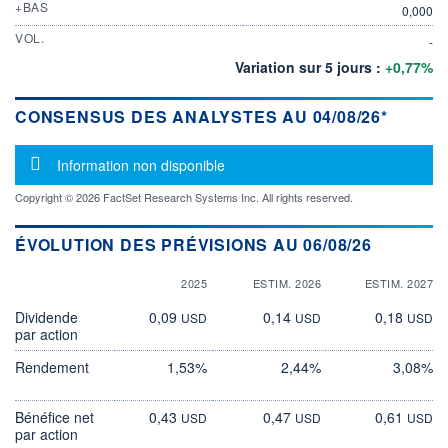
+BAS
0,000
VOL.
-
Variation sur 5 jours :
+0,77%
CONSENSUS DES ANALYSTES AU 04/08/26*
Message d'information
Information non disponible
Copyright © 2026 FactSet Research Systems Inc. All rights reserved.
ÉVOLUTION DES PRÉVISIONS AU 06/08/26
2025
ESTIM. 2026
ESTIM. 2027
Dividende
0,09
0,14
0,18
USD
USD
USD
par action
Rendement
1,53%
2,44%
3,08%
Bénéfice net
0,43
0,47
0,61
USD
USD
USD
par action