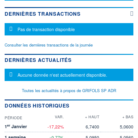
DERNIÈRES TRANSACTIONS
Message d'information
Pas de transaction disponible
Consulter les dernières transactions de la journée
DERNIÈRES ACTUALITÉS
Message d'information
Aucune donnée n'est actuellement disponible.
Toutes les actualités à propos de GRIFOLS SP ADR
DONNÉES HISTORIQUES
VAR.
+ HAUT
+ BAS
PÉRIODE
er
1
Janvier
-17,22%
6,7400
5,0600
1 semaine
+0,77%
5,0950
5,0560