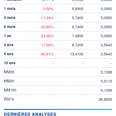
1 mois
-3,50%
5,6900
5,0560
3 mois
-11,24%
5,7400
5,0560
6 mois
-22,80%
6,7400
5,0560
1 an
-23,96%
7,4850
5,0560
3 ans
-17,56%
8,7000
3,5640
5 ans
-60,81%
13,4100
3,5640
10 ans
-
-
-
MM20
5,7268
MM50
5,5115
MM100
5,1396
RSI14
36,8600
DERNIÈRES ANALYSES