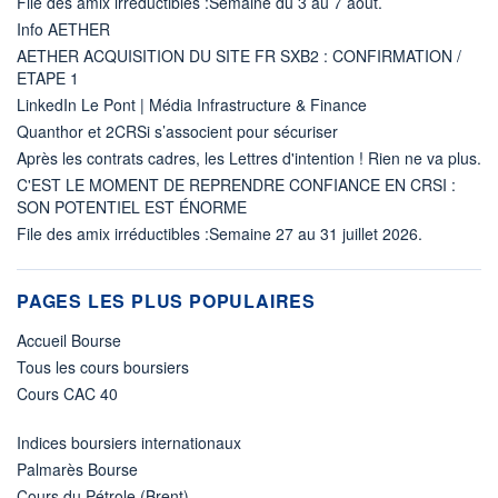
File des amix irréductibles :Semaine du 3 au 7 aout.
Info AETHER
AETHER ACQUISITION DU SITE FR SXB2 : CONFIRMATION /
ETAPE 1
LinkedIn Le Pont | Média Infrastructure & Finance
Quanthor et 2CRSi s’associent pour sécuriser
Après les contrats cadres, les Lettres d'intention ! Rien ne va plus.
C'EST LE MOMENT DE REPRENDRE CONFIANCE EN CRSI :
SON POTENTIEL EST ÉNORME
File des amix irréductibles :Semaine 27 au 31 juillet 2026.
PAGES LES PLUS POPULAIRES
Accueil Bourse
Tous les cours boursiers
Cours CAC 40
Indices boursiers internationaux
Palmarès Bourse
Cours du Pétrole (Brent)