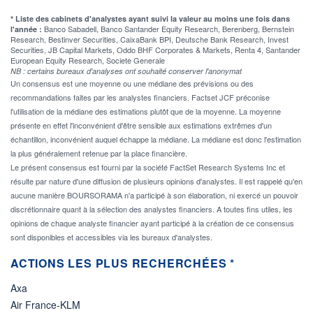
* Liste des cabinets d'analystes ayant suivi la valeur au moins une fois dans
Banco Sabadell, Banco Santander Equity Research, Berenberg, Bernstein
l'année :
Research, Bestinver Securities, CaixaBank BPI, Deutsche Bank Research, Invest
Securities, JB Capital Markets, Oddo BHF Corporates & Markets, Renta 4, Santander
European Equity Research, Societe Generale
NB : certains bureaux d'analyses ont souhaité conserver l'anonymat
Un consensus est une moyenne ou une médiane des prévisions ou des
recommandations faites par les analystes financiers. Factset JCF préconise
l'utilisation de la médiane des estimations plutôt que de la moyenne. La moyenne
présente en effet l'inconvénient d'être sensible aux estimations extrêmes d'un
échantillon, inconvénient auquel échappe la médiane. La médiane est donc l'estimation
la plus généralement retenue par la place financière.
Le présent consensus est fourni par la société FactSet Research Systems Inc et
résulte par nature d'une diffusion de plusieurs opinions d'analystes. Il est rappelé qu'en
aucune manière BOURSORAMA n'a participé à son élaboration, ni exercé un pouvoir
discrétionnaire quant à la sélection des analystes financiers. A toutes fins utiles, les
opinions de chaque analyste financier ayant participé à la création de ce consensus
sont disponibles et accessibles via les bureaux d'analystes.
ACTIONS LES PLUS RECHERCHÉES *
Axa
Air France-KLM