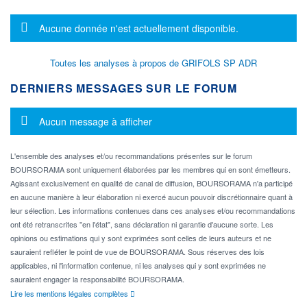
Message d'information
Aucune donnée n'est actuellement disponible.
Toutes les analyses à propos de GRIFOLS SP ADR
DERNIERS MESSAGES SUR LE FORUM
Message d'information
Aucun message à afficher
L'ensemble des analyses et/ou recommandations présentes sur le forum
BOURSORAMA sont uniquement élaborées par les membres qui en sont émetteurs.
Agissant exclusivement en qualité de canal de diffusion, BOURSORAMA n'a participé
en aucune manière à leur élaboration ni exercé aucun pouvoir discrétionnaire quant à
leur sélection. Les informations contenues dans ces analyses et/ou recommandations
ont été retranscrites "en l'état", sans déclaration ni garantie d'aucune sorte. Les
opinions ou estimations qui y sont exprimées sont celles de leurs auteurs et ne
sauraient refléter le point de vue de BOURSORAMA. Sous réserves des lois
applicables, ni l'information contenue, ni les analyses qui y sont exprimées ne
sauraient engager la responsabilité BOURSORAMA.
Lire les mentions légales complètes