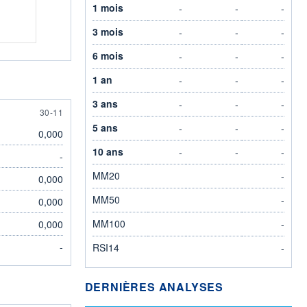
1 mois
-
-
-
3 mois
-
-
-
6 mois
-
-
-
1 an
-
-
-
3 ans
-
-
-
30 NOVEMBER
30-11
5 ans
-
-
-
0,000
10 ans
-
-
-
-
MM20
-
0,000
MM50
-
0,000
MM100
0,000
-
-
RSI14
-
DERNIÈRES ANALYSES