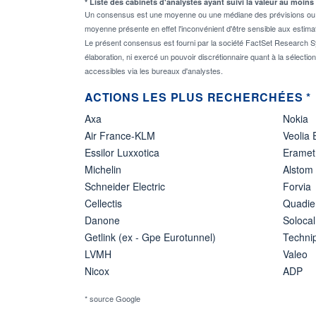
* Liste des cabinets d'analystes ayant suivi la valeur au moins
Un consensus est une moyenne ou une médiane des prévisions ou des
moyenne présente en effet l'inconvénient d'être sensible aux estima
Le présent consensus est fourni par la société FactSet Research Sy
élaboration, ni exercé un pouvoir discrétionnaire quant à la sélectio
accessibles via les bureaux d'analystes.
ACTIONS LES PLUS RECHERCHÉES *
Axa
Nokia
Air France-KLM
Veolia
Essilor Luxxotica
Eramet
Michelin
Alstom
Schneider Electric
Forvia
Cellectis
Quadie
Danone
Solocal
Getlink (ex - Gpe Eurotunnel)
Techn
LVMH
Valeo
Nicox
ADP
* source Google