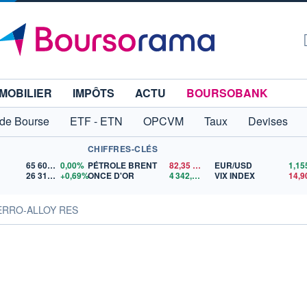
MOBILIER
IMPÔTS
ACTU
BOURSOBANK
 de Bourse
ETF - ETN
OPCVM
Taux
Devises
CHIFFRES-CLÉS
65 606,71
0,00%
PÉTROLE BRENT
82,35
$US
EUR/USD
26 319,45
+0,69%
ONCE D'OR
4 342,26
$US
VIX INDEX
14,9
ERRO-ALLOY RES