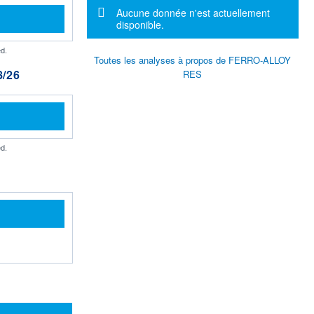
Message d'information
Aucune donnée n'est actuellement
disponible.
d.
Toutes les analyses à propos de FERRO-ALLOY
/26
RES
d.