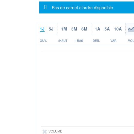
Message d'information
Pas de carnet d'ordre disponible
1J
5J
1M
3M
6M
1A
5A
10A
OUV.
+HAUT
+BAS
DER.
VAR.
VOL
VOLUME