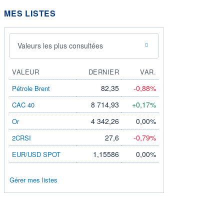
MES LISTES
Valeurs les plus consultées
VALEUR
DERNIER
VAR.
82,35
-0,88%
Pétrole Brent
8 714,93
+0,17%
CAC 40
4 342,26
0,00%
Or
27,6
-0,79%
2CRSI
1,15586
0,00%
EUR/USD SPOT
Gérer mes listes