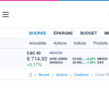
Menu
BOURSE
ÉPARGNE
BUDGET
IM
Actualités
Actions
Indices
Produits
CAC 40
INDICES
8 714,93
DOW JONES
54 036,93
+0,28%
NIKKEI
NASDAQ
26 690,62
+1,30%
DAX
+0,17%
Bourse
Actions
Cotations
Cours F