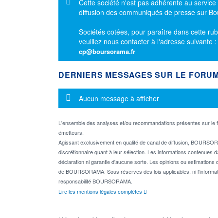
Message d'information
Cette société n'est pas adhérente au service
diffusion des communiqués de presse sur B
Sociétés cotées, pour paraître dans cette rub
veuillez nous contacter à l'adresse suivante 
cp@boursorama.fr
DERNIERS MESSAGES SUR LE FORU
Message d'information
Aucun message à afficher
L'ensemble des analyses et/ou recommandations présentes sur l
émetteurs.
Agissant exclusivement en qualité de canal de diffusion, BOURSORA
discrétionnaire quant à leur sélection. Les informations contenues 
déclaration ni garantie d'aucune sorte. Les opinions ou estimations q
de BOURSORAMA. Sous réserves des lois applicables, ni l'informati
responsabilité BOURSORAMA.
Lire les mentions légales complètes