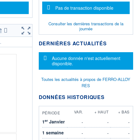
Message d'information
Pas de transaction disponible
Consulter les dernières transactions de la
journée
DERNIÈRES ACTUALITÉS
.
Message d'information
Aucune donnée n'est actuellement
disponible.
Toutes les actualités à propos de FERRO-ALLOY
RES
DONNÉES HISTORIQUES
VAR.
+ HAUT
+ BAS
PÉRIODE
er
1
Janvier
-
-
-
1 semaine
-
-
-