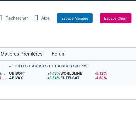
Rechercher
Aide
Espace Membre
Espace Client
Matières Premières
Forum
+ FORTES HAUSSES ET BAISSES SBF 120
1,1559
$US
UBISOFT
+4,43%
WORLDLINE
-5,12%
0
$US
ABIVAX
+3,54%
EUTELSAT
-4,58%