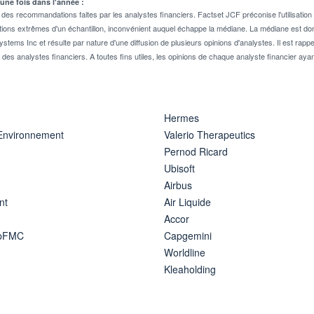
 une fois dans l'année :
 recommandations faites par les analystes financiers. Factset JCF préconise l'utilisation 
tions extrêmes d'un échantillon, inconvénient auquel échappe la médiane. La médiane est donc
stems Inc et résulte par nature d'une diffusion de plusieurs opinions d'analystes. Il est 
n des analystes financiers. A toutes fins utiles, les opinions de chaque analyste financier aya
Hermes
 Environnement
Valerio Therapeutics
Pernod Ricard
Ubisoft
Airbus
nt
Air Liquide
Accor
ipFMC
Capgemini
Worldline
Kleaholding