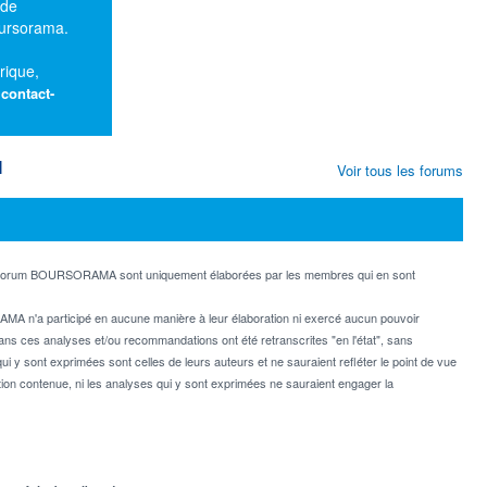
 de
oursorama.
rique,
:
contact-
M
Voir tous les forums
e forum BOURSORAMA sont uniquement élaborées par les membres qui en sont
MA n'a participé en aucune manière à leur élaboration ni exercé aucun pouvoir
dans ces analyses et/ou recommandations ont été retranscrites "en l'état", sans
ui y sont exprimées sont celles de leurs auteurs et ne sauraient refléter le point de vue
on contenue, ni les analyses qui y sont exprimées ne sauraient engager la