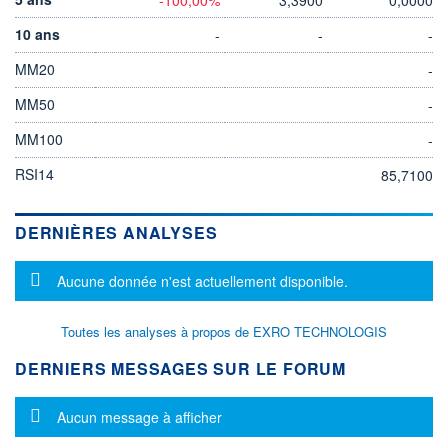
10 ans
-
-
-
MM20
-
MM50
-
MM100
-
RSI14
85,7100
DERNIÈRES ANALYSES
Message d'information
Aucune donnée n'est actuellement disponible.
Toutes les analyses à propos de EXRO TECHNOLOGIS
DERNIERS MESSAGES SUR LE FORUM
Message d'information
Aucun message à afficher