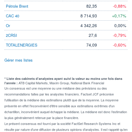
82,35
-0,88%
Pétrole Brent
8 714,93
+0,17%
CAC 40
4 342,26
0,00%
Or
27,6
-0,79%
2CRSI
74,09
-0,60%
TOTALENERGIES
Gérer mes listes
* Liste des cabinets d'analystes ayant suivi la valeur au moins une fois dans
ATB Capital Markets, Maxim Group, National Bank Financial
l'année :
Un consensus est une moyenne ou une médiane des prévisions ou des
recommandations faites par les analystes financiers. Factset JCF préconise
l'utilisation de la médiane des estimations plutôt que de la moyenne. La moyenne
présente en effet l'inconvénient d'être sensible aux estimations extrêmes d'un
échantillon, inconvénient auquel échappe la médiane. La médiane est donc l'estimation
la plus généralement retenue par la place financière.
Le présent consensus est fourni par la société FactSet Research Systems Inc et
résulte par nature d'une diffusion de plusieurs opinions d'analystes. Il est rappelé qu'en