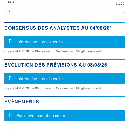
+BAS
0,000
VOL.
-
CONSENSUS DES ANALYSTES AU 04/08/26*
Message d'information
Information non disponible
Copyright © 2026 FactSet Research Systems Inc. All rights reserved.
ÉVOLUTION DES PRÉVISIONS AU 08/08/26
Message d'information
Information non disponible
Copyright © 2026 FactSet Research Systems Inc. All rights reserved.
ÉVÈNEMENTS
Message d'information
Pas d'évènement en cours