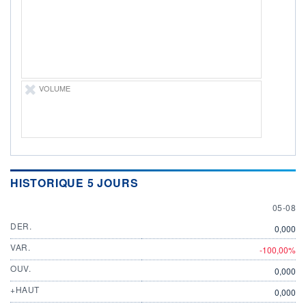
DERNIER
ÉCHANGE
05.08.26 / 18:05:50
ÉLIGIBILITÉ
Non éligible
Boursobank
VOLUME
+ PORTEFEUILLE
+ LISTE
HISTORIQUE 5 JOURS
5 AUGU
05-08
DER.
0,000
VAR.
-100,00%
OUV.
0,000
+HAUT
0,000