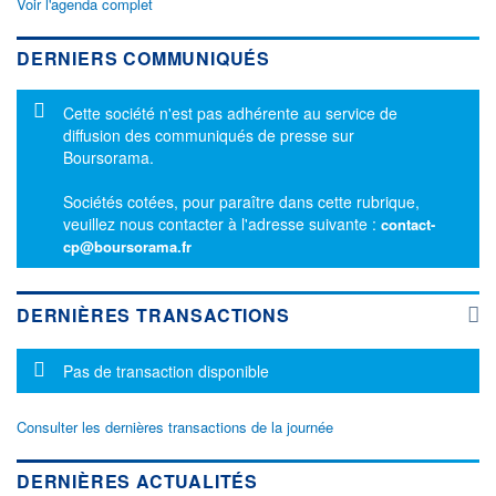
Voir l'agenda complet
DERNIERS COMMUNIQUÉS
Message d'information
Cette société n'est pas adhérente au service de
diffusion des communiqués de presse sur
Boursorama.
Sociétés cotées, pour paraître dans cette rubrique,
veuillez nous contacter à l'adresse suivante :
contact-
cp@boursorama.fr
DERNIÈRES TRANSACTIONS
Message d'information
Pas de transaction disponible
Consulter les dernières transactions de la journée
DERNIÈRES ACTUALITÉS