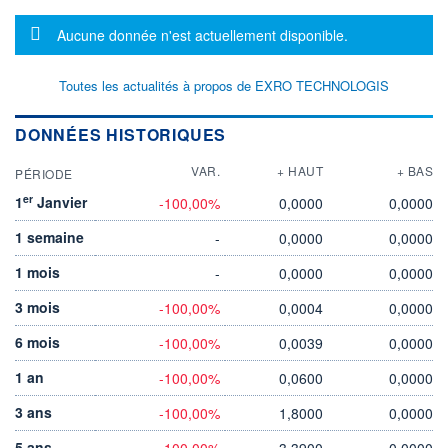
Message d'information
Aucune donnée n'est actuellement disponible.
Toutes les actualités à propos de EXRO TECHNOLOGIS
DONNÉES HISTORIQUES
VAR.
+ HAUT
+ BAS
PÉRIODE
er
1
Janvier
-100,00%
0,0000
0,0000
1 semaine
-
0,0000
0,0000
1 mois
-
0,0000
0,0000
3 mois
-100,00%
0,0004
0,0000
6 mois
-100,00%
0,0039
0,0000
1 an
-100,00%
0,0600
0,0000
3 ans
-100,00%
1,8000
0,0000
5 ans
-100,00%
3,3900
0,0000