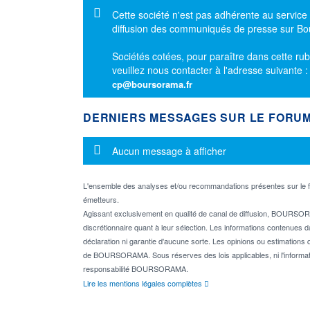
Message d'information
Cette société n'est pas adhérente au service
diffusion des communiqués de presse sur B
Sociétés cotées, pour paraître dans cette rub
veuillez nous contacter à l'adresse suivante 
cp@boursorama.fr
DERNIERS MESSAGES SUR LE FORU
Message d'information
Aucun message à afficher
L'ensemble des analyses et/ou recommandations présentes sur l
émetteurs.
Agissant exclusivement en qualité de canal de diffusion, BOURSORA
discrétionnaire quant à leur sélection. Les informations contenues 
déclaration ni garantie d'aucune sorte. Les opinions ou estimations q
de BOURSORAMA. Sous réserves des lois applicables, ni l'informati
responsabilité BOURSORAMA.
Lire les mentions légales complètes