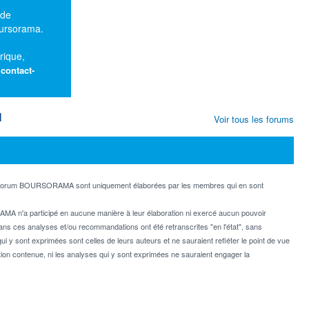
 de
oursorama.
rique,
:
contact-
M
Voir tous les forums
e forum BOURSORAMA sont uniquement élaborées par les membres qui en sont
MA n'a participé en aucune manière à leur élaboration ni exercé aucun pouvoir
dans ces analyses et/ou recommandations ont été retranscrites "en l'état", sans
ui y sont exprimées sont celles de leurs auteurs et ne sauraient refléter le point de vue
on contenue, ni les analyses qui y sont exprimées ne sauraient engager la