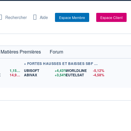
Rechercher
Aide
Espace Membre
Espace Client
Matières Premières
Forum
+ FORTES HAUSSES ET BAISSES SBF 120
1,1559
$US
UBISOFT
+4,43%
WORLDLINE
-5,12%
X
14,90
$US
ABIVAX
+3,54%
EUTELSAT
-4,58%