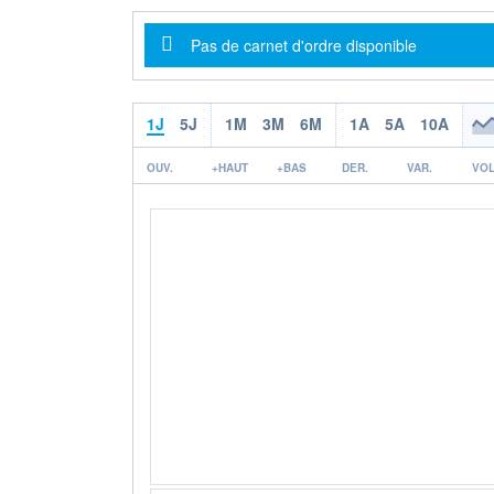
Message d'information
Pas de carnet d'ordre disponible
1J
5J
1M
3M
6M
1A
5A
10A
OUV.
+HAUT
+BAS
DER.
VAR.
VOL