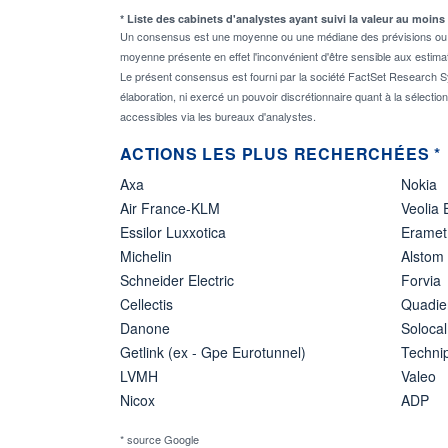
* Liste des cabinets d'analystes ayant suivi la valeur au moins
Un consensus est une moyenne ou une médiane des prévisions ou des
moyenne présente en effet l'inconvénient d'être sensible aux estima
Le présent consensus est fourni par la société FactSet Research Sy
élaboration, ni exercé un pouvoir discrétionnaire quant à la sélectio
accessibles via les bureaux d'analystes.
ACTIONS LES PLUS RECHERCHÉES *
Axa
Nokia
Air France-KLM
Veolia
Essilor Luxxotica
Eramet
Michelin
Alstom
Schneider Electric
Forvia
Cellectis
Quadie
Danone
Solocal
Getlink (ex - Gpe Eurotunnel)
Techn
LVMH
Valeo
Nicox
ADP
* source Google