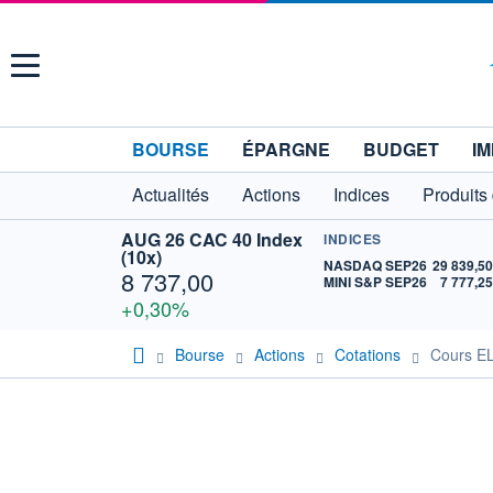
Menu
BOURSE
ÉPARGNE
BUDGET
IM
Actualités
Actions
Indices
Produits
AUG 26 CAC 40 Index
INDICES
(10x)
NASDAQ SEP26
29 839,5
8 737,00
MINI S&P SEP26
7 777,2
+0,30%
Bourse
Actions
Cotations
Cours E