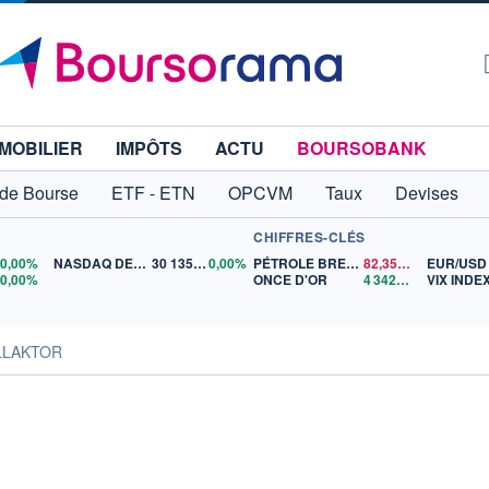
MOBILIER
IMPÔTS
ACTU
BOURSOBANK
 de Bourse
ETF - ETN
OPCVM
Taux
Devises
CHIFFRES-CLÉS
0
0,00%
NASDAQ DEC26
30 135,00
0,00%
PÉTROLE BRENT
82,35
$US
EUR/USD
5
0,00%
ONCE D'OR
4 342,26
$US
VIX INDE
LLAKTOR