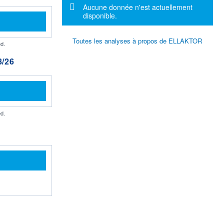
Message d'information
Aucune donnée n'est actuellement
disponible.
Toutes les analyses à propos de ELLAKTOR
d.
/26
d.