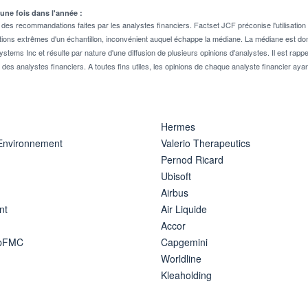
 une fois dans l'année :
 recommandations faites par les analystes financiers. Factset JCF préconise l'utilisation 
tions extrêmes d'un échantillon, inconvénient auquel échappe la médiane. La médiane est donc
stems Inc et résulte par nature d'une diffusion de plusieurs opinions d'analystes. Il est 
n des analystes financiers. A toutes fins utiles, les opinions de chaque analyste financier aya
Hermes
 Environnement
Valerio Therapeutics
Pernod Ricard
Ubisoft
Airbus
nt
Air Liquide
Accor
ipFMC
Capgemini
Worldline
Kleaholding