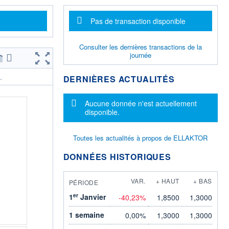
Message d'information
Pas de transaction disponible
Consulter les dernières transactions de la
journée
DERNIÈRES ACTUALITÉS
.
Message d'information
Aucune donnée n'est actuellement
disponible.
Toutes les actualités à propos de ELLAKTOR
DONNÉES HISTORIQUES
VAR.
+ HAUT
+ BAS
PÉRIODE
er
1
Janvier
-40,23%
1,8500
1,3000
1 semaine
0,00%
1,3000
1,3000