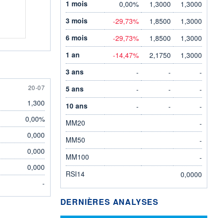
1 mois
0,00%
1,3000
1,3000
3 mois
-29,73%
1,8500
1,3000
6 mois
-29,73%
1,8500
1,3000
1 an
-14,47%
2,1750
1,3000
3 ans
-
-
-
20 JULY
20-07
5 ans
-
-
-
1,300
10 ans
-
-
-
0,00%
MM20
-
0,000
MM50
-
0,000
MM100
-
0,000
RSI14
0,0000
-
DERNIÈRES ANALYSES