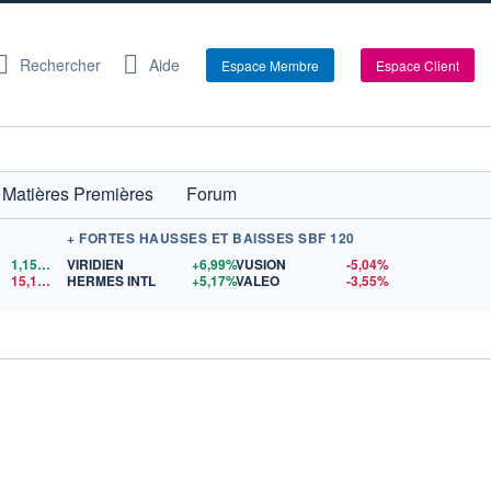
Rechercher
Aide
Espace Membre
Espace Client
Matières Premières
Forum
+ FORTES HAUSSES ET BAISSES SBF 120
1,1522
$US
VIRIDIEN
+6,99%
VUSION
-5,04%
15,15
$US
HERMES INTL
+5,17%
VALEO
-3,55%