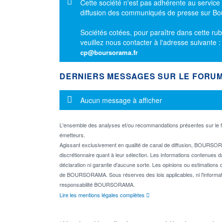
Message d'information
Cette société n'est pas adhérente au service
diffusion des communiqués de presse sur B
Sociétés cotées, pour paraître dans cette rub
veuillez nous contacter à l'adresse suivante 
cp@boursorama.fr
DERNIERS MESSAGES SUR LE FORU
Message d'information
Aucun message à afficher
L'ensemble des analyses et/ou recommandations présentes sur l
émetteurs.
Agissant exclusivement en qualité de canal de diffusion, BOURSORA
discrétionnaire quant à leur sélection. Les informations contenues 
déclaration ni garantie d'aucune sorte. Les opinions ou estimations q
de BOURSORAMA. Sous réserves des lois applicables, ni l'informati
responsabilité BOURSORAMA.
Lire les mentions légales complètes