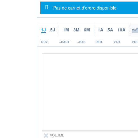
Message d'information
Pas de carnet d'ordre disponible
1J
5J
1M
3M
6M
1A
5A
10A
OUV.
+HAUT
+BAS
DER.
VAR.
VOL
VOLUME