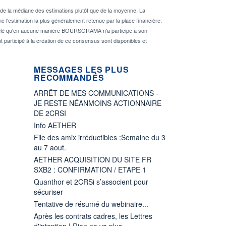
de la médiane des estimations plutôt que de la moyenne. La
 l'estimation la plus généralement retenue par la place financière.
rappelé qu'en aucune manière BOURSORAMA n'a participé à son
nt participé à la création de ce consensus sont disponibles et
MESSAGES LES PLUS
RECOMMANDÉS
ARRÊT DE MES COMMUNICATIONS -
JE RESTE NÉANMOINS ACTIONNAIRE
DE 2CRSI
Info AETHER
File des amix irréductibles :Semaine du 3
au 7 aout.
AETHER ACQUISITION DU SITE FR
SXB2 : CONFIRMATION / ETAPE 1
Quanthor et 2CRSi s’associent pour
sécuriser
Tentative de résumé du webinaire...
Après les contrats cadres, les Lettres
d'intention ! Rien ne va plus.