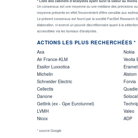
* Liste des cabinets d'analystes ayant suivi la valeur au moins
Un consensus est une moyenne ou une médiane des prévisions ou des
moyenne présente en effet l'inconvénient d'être sensible aux estima
Le présent consensus est fourni par la société FactSet Research Sy
élaboration, ni exercé un pouvoir discrétionnaire quant à la sélectio
accessibles via les bureaux d'analystes.
ACTIONS LES PLUS RECHERCHÉES *
Axa
Nokia
Air France-KLM
Veolia
Essilor Luxxotica
Eramet
Michelin
Alstom
Schneider Electric
Forvia
Cellectis
Quadie
Danone
Solocal
Getlink (ex - Gpe Eurotunnel)
Techn
LVMH
Valeo
Nicox
ADP
* source Google