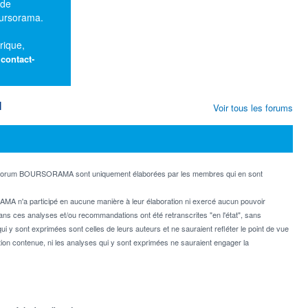
 de
oursorama.
rique,
:
contact-
M
Voir tous les forums
e forum BOURSORAMA sont uniquement élaborées par les membres qui en sont
MA n'a participé en aucune manière à leur élaboration ni exercé aucun pouvoir
dans ces analyses et/ou recommandations ont été retranscrites "en l'état", sans
ui y sont exprimées sont celles de leurs auteurs et ne sauraient refléter le point de vue
on contenue, ni les analyses qui y sont exprimées ne sauraient engager la