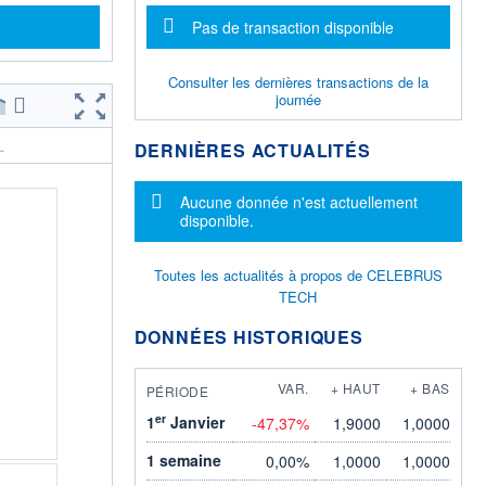
Message d'information
Pas de transaction disponible
Consulter les dernières transactions de la
journée
DERNIÈRES ACTUALITÉS
.
Message d'information
Aucune donnée n'est actuellement
disponible.
Toutes les actualités à propos de CELEBRUS
TECH
DONNÉES HISTORIQUES
VAR.
+ HAUT
+ BAS
PÉRIODE
er
1
Janvier
-47,37%
1,9000
1,0000
1 semaine
0,00%
1,0000
1,0000