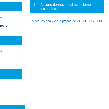
Message d'information
Aucune donnée n'est actuellement
disponible.
d.
Toutes les analyses à propos de CELEBRUS TECH
/26
d.