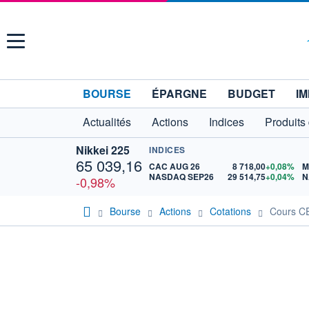
Menu
BOURSE
ÉPARGNE
BUDGET
IM
Actualités
Actions
Indices
Produits
Nikkei 225
INDICES
65 039,16
CAC AUG 26
8 718,00
+0,08%
M
NASDAQ SEP26
29 514,75
+0,04%
N
-0,98%
Bourse
Actions
Cotations
Cours 