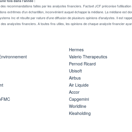
 une fois dans l'année :
 recommandations faites par les analystes financiers. Factset JCF préconise l'utilisation 
tions extrêmes d'un échantillon, inconvénient auquel échappe la médiane. La médiane est donc
stems Inc et résulte par nature d'une diffusion de plusieurs opinions d'analystes. Il est 
n des analystes financiers. A toutes fins utiles, les opinions de chaque analyste financier aya
Hermes
 Environnement
Valerio Therapeutics
Pernod Ricard
Ubisoft
Airbus
nt
Air Liquide
Accor
ipFMC
Capgemini
Worldline
Kleaholding