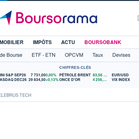
MOBILIER
IMPÔTS
ACTU
BOURSOBANK
 de Bourse
ETF - ETN
OPCVM
Taux
Devises
CHIFFRES-CLÉS
INI S&P SEP26
7 731,00
0,00%
PÉTROLE BRENT
83,56
$US
EUR/USD
ASDAQ DEC26
29 834,50
+0,13%
ONCE D'OR
4 256,44
$US
VIX INDEX
CELEBRUS TECH