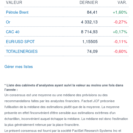
VALEUR
DERNIER
VAR.
84,41
+1,60%
Pétrole Brent
4 332,13
-0,27%
Or
8 714,93
+0,17%
CAC 40
1,15505
-0,11%
EUR/USD SPOT
74,09
-0,60%
TOTALENERGIES
Gérer mes listes
* Liste des cabinets d'analystes ayant suivi la valeur au moins une fois dans
l'année :
Un consensus est une moyenne ou une médiane des prévisions ou des
recommandations faites par les analystes financiers. Factset JCF préconise
l'utilisation de la médiane des estimations plutôt que de la moyenne. La moyenne
présente en effet l'inconvénient d'être sensible aux estimations extrêmes d'un
échantillon, inconvénient auquel échappe la médiane. La médiane est donc l'estimation
la plus généralement retenue par la place financière.
Le présent consensus est fourni par la société FactSet Research Systems Inc et