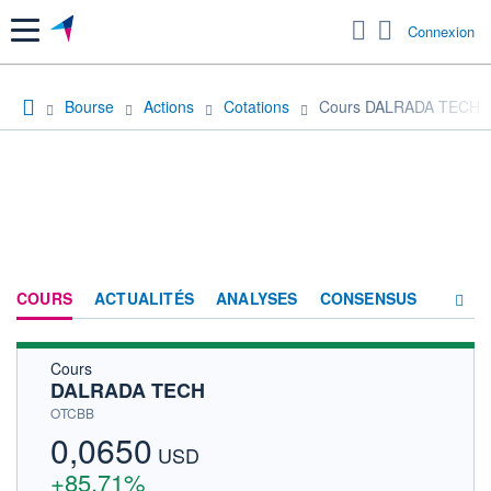
Menu
Connexion
Bourse
Actions
Cotations
Cours DALRADA TECH
COURS
ACTUALITÉS
ANALYSES
CONSENSUS
Cours
SOCIÉTÉ
DALRADA TECH
HISTORIQUE
OTCBB
0,0650
ACTIONNAIRES
USD
+85,71%