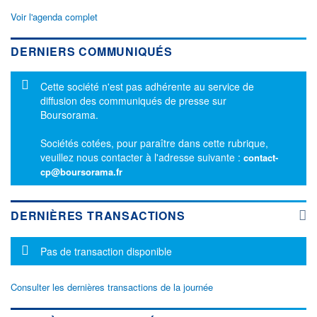
Voir l'agenda complet
DERNIERS COMMUNIQUÉS
Message d'information
Cette société n'est pas adhérente au service de
diffusion des communiqués de presse sur
Boursorama.
Sociétés cotées, pour paraître dans cette rubrique,
veuillez nous contacter à l'adresse suivante :
contact-
cp@boursorama.fr
DERNIÈRES TRANSACTIONS
Message d'information
Pas de transaction disponible
Consulter les dernières transactions de la journée