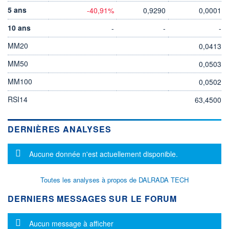
5 ans
-40,91%
0,9290
0,0001
10 ans
-
-
-
MM20
0,0413
MM50
0,0503
MM100
0,0502
RSI14
63,4500
DERNIÈRES ANALYSES
Message d'information
Aucune donnée n'est actuellement disponible.
Toutes les analyses à propos de DALRADA TECH
DERNIERS MESSAGES SUR LE FORUM
Message d'information
Aucun message à afficher