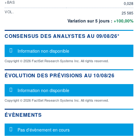
+BAS
0,028
VOL.
25 585
Variation sur 5 jours :
+100,00%
CONSENSUS DES ANALYSTES AU 09/08/26*
Message d'information
Information non disponible
Copyright © 2026 FactSet Research Systems Inc. All rights reserved.
ÉVOLUTION DES PRÉVISIONS AU 10/08/26
Message d'information
Information non disponible
Copyright © 2026 FactSet Research Systems Inc. All rights reserved.
ÉVÈNEMENTS
Message d'information
Pas d'évènement en cours