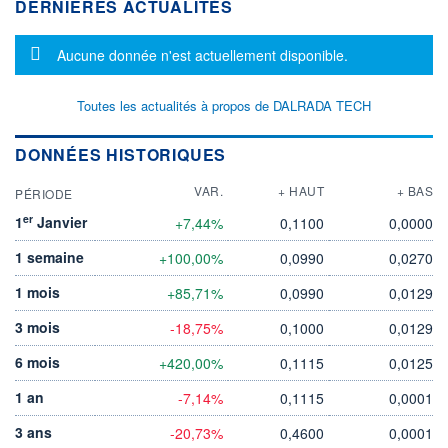
DERNIÈRES ACTUALITÉS
Message d'information
Aucune donnée n'est actuellement disponible.
Toutes les actualités à propos de DALRADA TECH
DONNÉES HISTORIQUES
VAR.
+ HAUT
+ BAS
PÉRIODE
er
1
Janvier
+7,44%
0,1100
0,0000
1 semaine
+100,00%
0,0990
0,0270
1 mois
+85,71%
0,0990
0,0129
3 mois
-18,75%
0,1000
0,0129
6 mois
+420,00%
0,1115
0,0125
1 an
-7,14%
0,1115
0,0001
3 ans
-20,73%
0,4600
0,0001