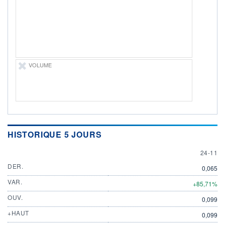
ÉLIGIBILITÉ
Non éligible
Boursobank
+ PORTEFEUILLE
+ LISTE
VOLUME
HISTORIQUE 5 JOURS
24 NOV
24-11
DER.
0,065
VAR.
+85,71%
OUV.
0,099
+HAUT
0,099