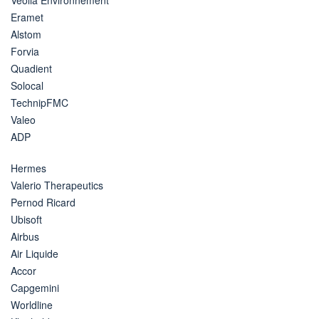
Eramet
Alstom
Forvia
Quadient
Solocal
TechnipFMC
Valeo
ADP
Hermes
Valerio Therapeutics
Pernod Ricard
Ubisoft
Airbus
Air Liquide
Accor
Capgemini
Worldline