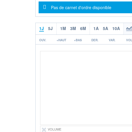
Message d'information
Pas de carnet d'ordre disponible
1J
5J
1M
3M
6M
1A
5A
10A
OUV.
+HAUT
+BAS
DER.
VAR.
VOL
VOLUME