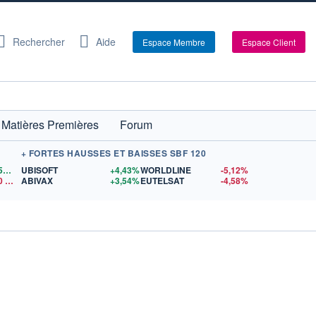
Rechercher
Aide
Espace Membre
Espace Client
Matières Premières
Forum
+ FORTES HAUSSES ET BAISSES SBF 120
1,1559
$US
UBISOFT
+4,43%
WORLDLINE
-5,12%
0
$US
ABIVAX
+3,54%
EUTELSAT
-4,58%