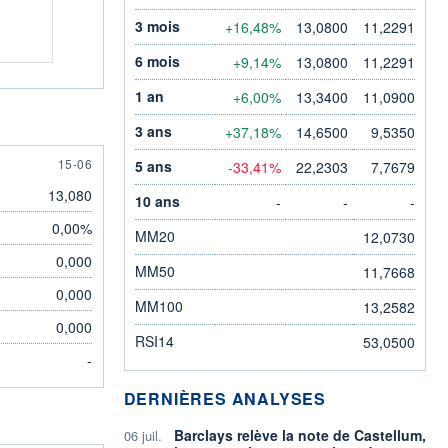
3 mois
+16,48%
13,0800
11,2291
6 mois
+9,14%
13,0800
11,2291
1 an
+6,00%
13,3400
11,0900
3 ans
+37,18%
14,6500
9,5350
15 JUNE
15-06
5 ans
-33,41%
22,2303
7,7679
13,080
10 ans
-
-
-
0,00%
MM20
12,0730
0,000
MM50
11,7668
0,000
MM100
13,2582
0,000
RSI14
53,0500
-
DERNIÈRES ANALYSES
Barclays relève la note de Castellum,
06 juil.