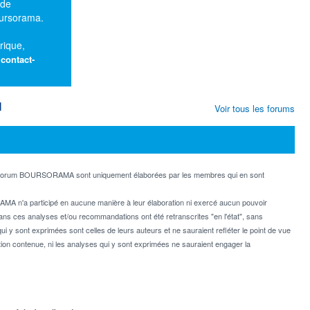
 de
oursorama.
rique,
:
contact-
M
Voir tous les forums
e forum BOURSORAMA sont uniquement élaborées par les membres qui en sont
MA n'a participé en aucune manière à leur élaboration ni exercé aucun pouvoir
dans ces analyses et/ou recommandations ont été retranscrites "en l'état", sans
ui y sont exprimées sont celles de leurs auteurs et ne sauraient refléter le point de vue
on contenue, ni les analyses qui y sont exprimées ne sauraient engager la