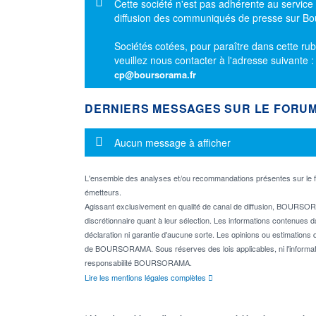
Message d'information
Cette société n'est pas adhérente au service
diffusion des communiqués de presse sur B
Sociétés cotées, pour paraître dans cette rub
veuillez nous contacter à l'adresse suivante 
cp@boursorama.fr
DERNIERS MESSAGES SUR LE FORU
Message d'information
Aucun message à afficher
L'ensemble des analyses et/ou recommandations présentes sur l
émetteurs.
Agissant exclusivement en qualité de canal de diffusion, BOURSORA
discrétionnaire quant à leur sélection. Les informations contenues 
déclaration ni garantie d'aucune sorte. Les opinions ou estimations q
de BOURSORAMA. Sous réserves des lois applicables, ni l'informati
responsabilité BOURSORAMA.
Lire les mentions légales complètes