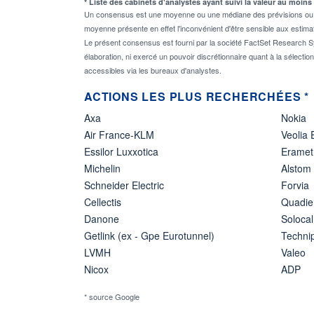
* Liste des cabinets d'analystes ayant suivi la valeur au moins
Un consensus est une moyenne ou une médiane des prévisions ou des
moyenne présente en effet l'inconvénient d'être sensible aux estima
Le présent consensus est fourni par la société FactSet Research Sy
élaboration, ni exercé un pouvoir discrétionnaire quant à la sélectio
accessibles via les bureaux d'analystes.
ACTIONS LES PLUS RECHERCHÉES *
Axa
Nokia
Air France-KLM
Veolia
Essilor Luxxotica
Eramet
Michelin
Alstom
Schneider Electric
Forvia
Cellectis
Quadie
Danone
Solocal
Getlink (ex - Gpe Eurotunnel)
Techn
LVMH
Valeo
Nicox
ADP
* source Google