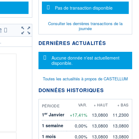
Message d'information
Pas de transaction disponible
Consulter les dernières transactions de la
journée
DERNIÈRES ACTUALITÉS
.
Message d'information
Aucune donnée n'est actuellement
disponible.
Toutes les actualités à propos de CASTELLUM
DONNÉES HISTORIQUES
VAR.
+ HAUT
+ BAS
PÉRIODE
er
1
Janvier
+17,41%
13,0800
11,2300
1 semaine
0,00%
13,0800
13,0800
1 mois
0,00%
13,0800
13,0800