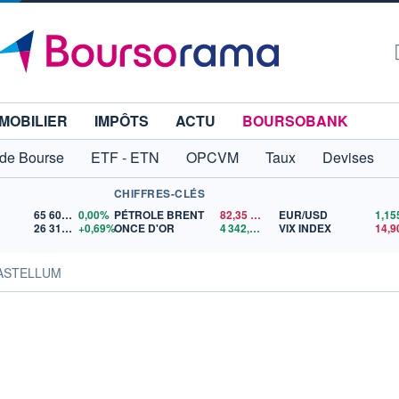
MOBILIER
IMPÔTS
ACTU
BOURSOBANK
 de Bourse
ETF - ETN
OPCVM
Taux
Devises
CHIFFRES-CLÉS
65 606,71
0,00%
PÉTROLE BRENT
82,35
$US
EUR/USD
26 319,45
+0,69%
ONCE D'OR
4 342,26
$US
VIX INDEX
14,9
CASTELLUM