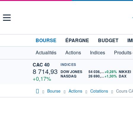
Menu
BOURSE
ÉPARGNE
BUDGET
IM
Actualités
Actions
Indices
Produits
CAC 40
INDICES
8 714,93
DOW JONES
54 036,93
+0,28%
NIKKEI
NASDAQ
26 690,62
+1,30%
DAX
+0,17%
Bourse
Actions
Cotations
Cours 