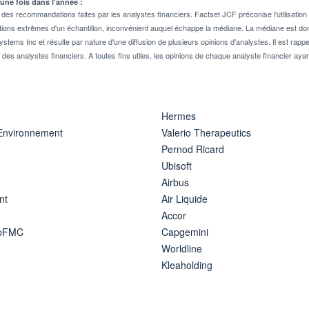
 une fois dans l'année :
 recommandations faites par les analystes financiers. Factset JCF préconise l'utilisation 
tions extrêmes d'un échantillon, inconvénient auquel échappe la médiane. La médiane est donc
stems Inc et résulte par nature d'une diffusion de plusieurs opinions d'analystes. Il est 
n des analystes financiers. A toutes fins utiles, les opinions de chaque analyste financier aya
Hermes
 Environnement
Valerio Therapeutics
Pernod Ricard
Ubisoft
Airbus
nt
Air Liquide
Accor
ipFMC
Capgemini
Worldline
Kleaholding