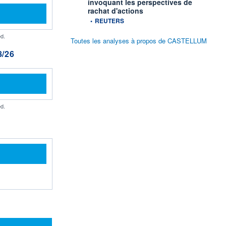
invoquant les perspectives de
rachat d'actions
information fournie par
•
REUTERS
d.
Toutes les analyses à propos de CASTELLUM
/26
d.