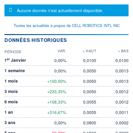
Message d'information
Aucune donnée n'est actuellement disponible.
Toutes les actualités à propos de CELL ROBOTICS INTL INC
DONNÉES HISTORIQUES
VAR.
+ HAUT
+ BAS
PÉRIODE
er
1
Janvier
0,00%
0,0100
0,0100
1 semaine
0,00%
0,0050
0,0013
1 mois
+100,00%
0,0050
0,0013
3 mois
+233,33%
0,0050
0,0012
6 mois
+108,33%
0,0055
0,0012
1 an
+316,67%
0,0055
0,0011
3 ans
0,00%
0,0800
0,0002
5 ans
-96,30%
0,1500
0,0002