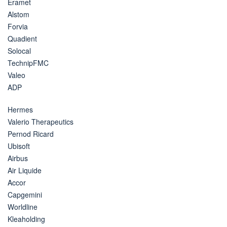
Eramet
Alstom
Forvia
Quadient
Solocal
TechnipFMC
Valeo
ADP
Hermes
Valerio Therapeutics
Pernod Ricard
Ubisoft
Airbus
Air Liquide
Accor
Capgemini
Worldline
Kleaholding