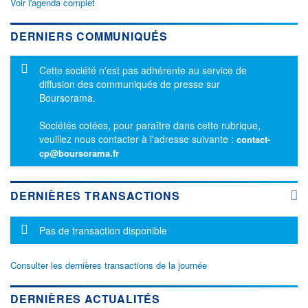
Voir l'agenda complet
DERNIERS COMMUNIQUÉS
Message d'information
Cette société n'est pas adhérente au service de
diffusion des communiqués de presse sur
Boursorama.
Sociétés cotées, pour paraître dans cette rubrique,
veuillez nous contacter à l'adresse suivante :
contact-
cp@boursorama.fr
DERNIÈRES TRANSACTIONS
Message d'information
Pas de transaction disponible
Consulter les dernières transactions de la journée
DERNIÈRES ACTUALITÉS