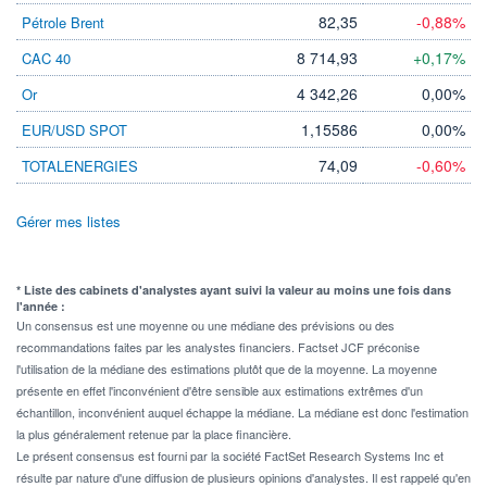
82,35
-0,88%
Pétrole Brent
8 714,93
+0,17%
CAC 40
4 342,26
0,00%
Or
1,15586
0,00%
EUR/USD SPOT
74,09
-0,60%
TOTALENERGIES
Gérer mes listes
* Liste des cabinets d'analystes ayant suivi la valeur au moins une fois dans
l'année :
Un consensus est une moyenne ou une médiane des prévisions ou des
recommandations faites par les analystes financiers. Factset JCF préconise
l'utilisation de la médiane des estimations plutôt que de la moyenne. La moyenne
présente en effet l'inconvénient d'être sensible aux estimations extrêmes d'un
échantillon, inconvénient auquel échappe la médiane. La médiane est donc l'estimation
la plus généralement retenue par la place financière.
Le présent consensus est fourni par la société FactSet Research Systems Inc et
résulte par nature d'une diffusion de plusieurs opinions d'analystes. Il est rappelé qu'en