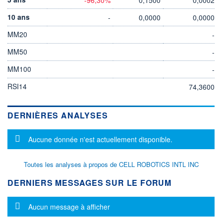
10 ans
-
0,0000
0,0000
MM20
-
MM50
-
MM100
-
RSI14
74,3600
DERNIÈRES ANALYSES
Message d'information
Aucune donnée n'est actuellement disponible.
Toutes les analyses à propos de CELL ROBOTICS INTL INC
DERNIERS MESSAGES SUR LE FORUM
Message d'information
Aucun message à afficher