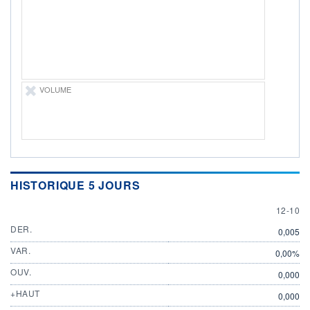
ÉLIGIBILITÉ
Non éligible
Boursobank
+ PORTEFEUILLE
+ LISTE
VOLUME
HISTORIQUE 5 JOURS
12 OCT
12-10
DER.
0,005
VAR.
0,00%
OUV.
0,000
+HAUT
0,000