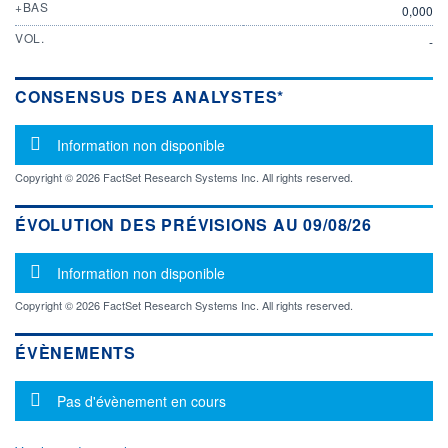
+BAS
0,000
VOL.
-
CONSENSUS DES ANALYSTES*
Message d'information
Information non disponible
Copyright © 2026 FactSet Research Systems Inc. All rights reserved.
ÉVOLUTION DES PRÉVISIONS AU 09/08/26
Message d'information
Information non disponible
Copyright © 2026 FactSet Research Systems Inc. All rights reserved.
ÉVÈNEMENTS
Message d'information
Pas d'évènement en cours