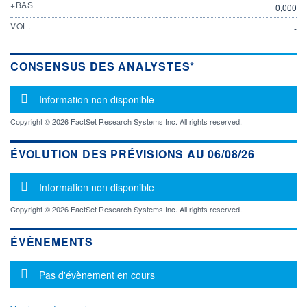
+BAS
0,000
VOL.
-
CONSENSUS DES ANALYSTES*
Message d'information
Information non disponible
Copyright © 2026 FactSet Research Systems Inc. All rights reserved.
ÉVOLUTION DES PRÉVISIONS AU 06/08/26
Message d'information
Information non disponible
Copyright © 2026 FactSet Research Systems Inc. All rights reserved.
ÉVÈNEMENTS
Message d'information
Pas d'évènement en cours