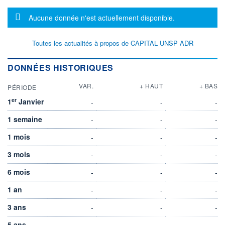
Message d'information
Aucune donnée n'est actuellement disponible.
Toutes les actualités à propos de CAPITAL UNSP ADR
DONNÉES HISTORIQUES
VAR.
+ HAUT
+ BAS
PÉRIODE
er
1
Janvier
-
-
-
1 semaine
-
-
-
1 mois
-
-
-
3 mois
-
-
-
6 mois
-
-
-
1 an
-
-
-
3 ans
-
-
-
5 ans
-
-
-