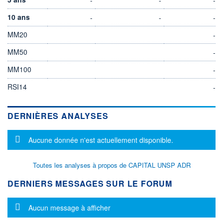
10 ans
-
-
-
MM20
-
MM50
-
MM100
-
RSI14
-
DERNIÈRES ANALYSES
Message d'information
Aucune donnée n'est actuellement disponible.
Toutes les analyses à propos de CAPITAL UNSP ADR
DERNIERS MESSAGES SUR LE FORUM
Message d'information
Aucun message à afficher