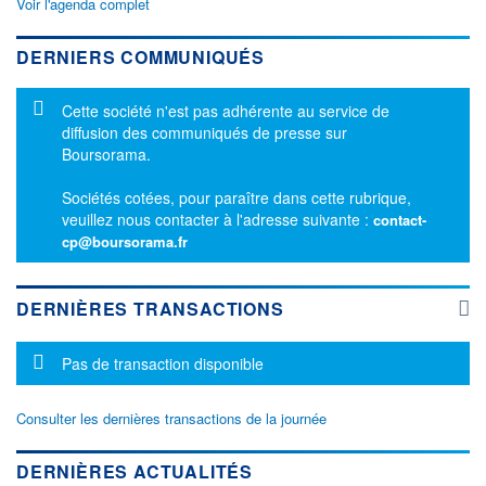
Voir l'agenda complet
DERNIERS COMMUNIQUÉS
Message d'information
Cette société n'est pas adhérente au service de
diffusion des communiqués de presse sur
Boursorama.
Sociétés cotées, pour paraître dans cette rubrique,
veuillez nous contacter à l'adresse suivante :
contact-
cp@boursorama.fr
DERNIÈRES TRANSACTIONS
Message d'information
Pas de transaction disponible
Consulter les dernières transactions de la journée
DERNIÈRES ACTUALITÉS