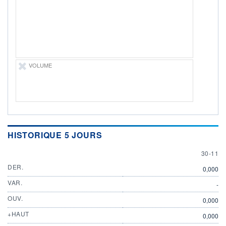
ÉLIGIBILITÉ
Non éligible
Boursobank
+ PORTEFEUILLE
+ LISTE
VOLUME
HISTORIQUE 5 JOURS
30 NOV
30-11
DER.
0,000
VAR.
-
OUV.
0,000
+HAUT
0,000