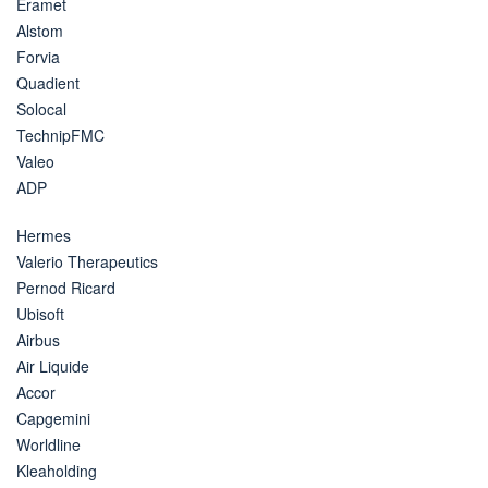
Eramet
Alstom
Forvia
Quadient
Solocal
TechnipFMC
Valeo
ADP
Hermes
Valerio Therapeutics
Pernod Ricard
Ubisoft
Airbus
Air Liquide
Accor
Capgemini
Worldline
Kleaholding