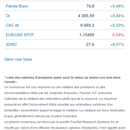
79,8
+0,48%
Pétrole Brent
4 265,59
+0,44%
Or
8 669,3
+0,03%
CAC 40
1,15495
-0,04%
EUR/USD SPOT
27,6
+8,07%
2CRSI
Gérer mes listes
* Liste des cabinets d'analystes ayant suivi la valeur au moins une fois dans
l'année :
Un consensus est une moyenne ou une médiane des prévisions ou des
recommandations faites par les analystes financiers. Factset JCF préconise
l'utilisation de la médiane des estimations plutôt que de la moyenne. La moyenne
présente en effet l'inconvénient d'être sensible aux estimations extrêmes d'un
échantillon, inconvénient auquel échappe la médiane. La médiane est donc l'estimation
la plus généralement retenue par la place financière.
Le présent consensus est fourni par la société FactSet Research Systems Inc et
résulte par nature d'une diffusion de plusieurs opinions d'analystes. Il est rappelé qu'en