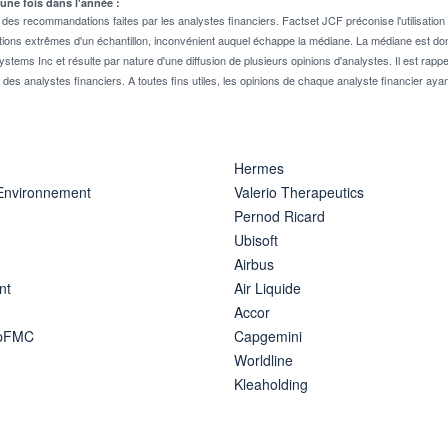
 une fois dans l'année :
 recommandations faites par les analystes financiers. Factset JCF préconise l'utilisation 
tions extrêmes d'un échantillon, inconvénient auquel échappe la médiane. La médiane est donc
stems Inc et résulte par nature d'une diffusion de plusieurs opinions d'analystes. Il est 
n des analystes financiers. A toutes fins utiles, les opinions de chaque analyste financier aya
Hermes
 Environnement
Valerio Therapeutics
Pernod Ricard
Ubisoft
Airbus
nt
Air Liquide
Accor
ipFMC
Capgemini
Worldline
Kleaholding