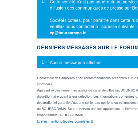
Message d'information
Cette société n'est pas adhérente au service
diffusion des communiqués de presse sur B
Sociétés cotées, pour paraître dans cette rub
veuillez nous contacter à l'adresse suivante 
cp@boursorama.fr
DERNIERS MESSAGES SUR LE FORU
Message d'information
Aucun message à afficher
L'ensemble des analyses et/ou recommandations présentes sur l
émetteurs.
Agissant exclusivement en qualité de canal de diffusion, BOURSORA
discrétionnaire quant à leur sélection. Les informations contenues 
déclaration ni garantie d'aucune sorte. Les opinions ou estimations q
de BOURSORAMA. Sous réserves des lois applicables, ni l'informati
responsabilité BOURSORAMA.
Lire les mentions légales complètes