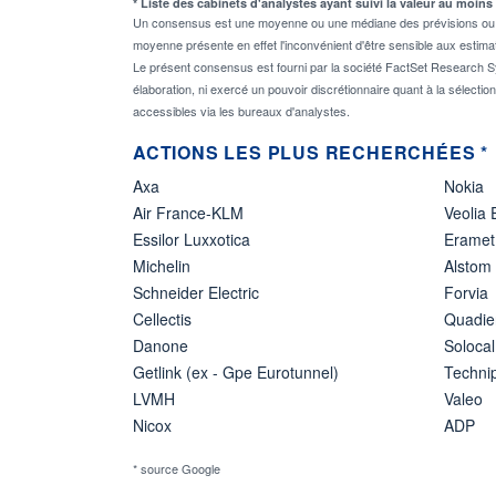
* Liste des cabinets d'analystes ayant suivi la valeur au moins
Un consensus est une moyenne ou une médiane des prévisions ou des
moyenne présente en effet l'inconvénient d'être sensible aux estima
Le présent consensus est fourni par la société FactSet Research Sy
élaboration, ni exercé un pouvoir discrétionnaire quant à la sélectio
accessibles via les bureaux d'analystes.
ACTIONS LES PLUS RECHERCHÉES *
Axa
Nokia
Air France-KLM
Veolia
Essilor Luxxotica
Eramet
Michelin
Alstom
Schneider Electric
Forvia
Cellectis
Quadie
Danone
Solocal
Getlink (ex - Gpe Eurotunnel)
Techn
LVMH
Valeo
Nicox
ADP
* source Google