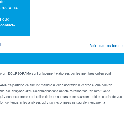
 de
oursorama.
rique,
:
contact-
M
Voir tous les forums
e forum BOURSORAMA sont uniquement élaborées par les membres qui en sont
MA n'a participé en aucune manière à leur élaboration ni exercé aucun pouvoir
dans ces analyses et/ou recommandations ont été retranscrites "en l'état", sans
ui y sont exprimées sont celles de leurs auteurs et ne sauraient refléter le point de vue
on contenue, ni les analyses qui y sont exprimées ne sauraient engager la