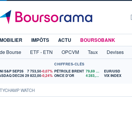
MOBILIER
IMPÔTS
ACTU
BOURSOBANK
 de Bourse
ETF - ETN
OPCVM
Taux
Devises
CHIFFRES-CLÉS
NI S&P SEP26
7 753,50
-0,07%
PÉTROLE BRENT
79,69
$US
EUR/USD
ASDAQ DEC26
29 822,00
-0,24%
ONCE D'OR
4 283,02
$US
VIX INDEX
CITYCHAMP WATCH