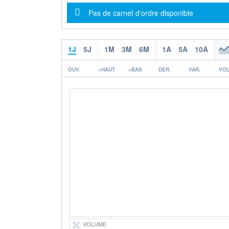
Message d'information
Pas de carnet d'ordre disponible
1J
5J
1M
3M
6M
1A
5A
10A
OUV.
+HAUT
+BAS
DER.
VAR.
VOL
VOLUME