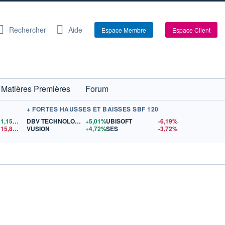
Rechercher
Aide
Espace Membre
Espace Client
Matières Premières
Forum
+ FORTES HAUSSES ET BAISSES SBF 120
1,1558
$US
DBV TECHNOLOGIES
+5,01%
UBISOFT
-6,19%
15,81
$US
VUSION
+4,72%
SES
-3,72%