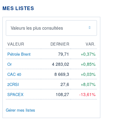
MES LISTES
Valeurs les plus consultées
VALEUR
DERNIER
VAR.
79,71
+0,37%
Pétrole Brent
4 283,02
+0,85%
Or
8 669,3
+0,03%
CAC 40
27,6
+8,07%
2CRSI
108,27
-13,61%
SPACEX
Gérer mes listes