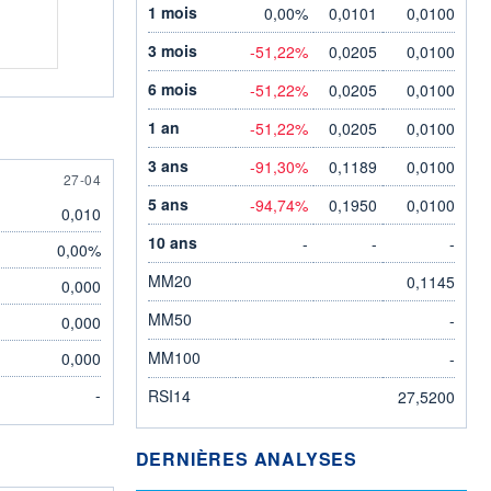
1 mois
0,00%
0,0101
0,0100
3 mois
-51,22%
0,0205
0,0100
6 mois
-51,22%
0,0205
0,0100
1 an
-51,22%
0,0205
0,0100
3 ans
-91,30%
0,1189
0,0100
27 APRIL
27-04
5 ans
-94,74%
0,1950
0,0100
0,010
10 ans
-
-
-
0,00%
MM20
0,1145
0,000
MM50
-
0,000
MM100
0,000
-
-
RSI14
27,5200
DERNIÈRES ANALYSES