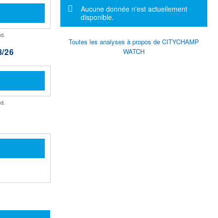
Message d'information
Aucune donnée n'est actuellement
disponible.
d.
Toutes les analyses à propos de CITYCHAMP
/26
WATCH
d.