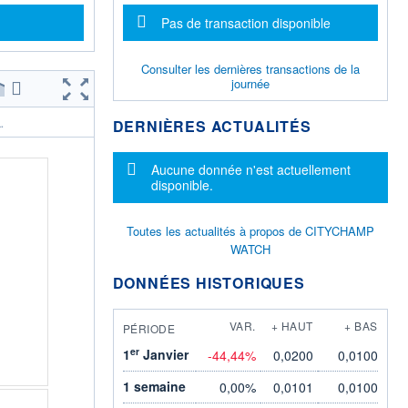
Message d'information
Pas de transaction disponible
Consulter les dernières transactions de la
journée
DERNIÈRES ACTUALITÉS
.
Message d'information
Aucune donnée n'est actuellement
disponible.
Toutes les actualités à propos de CITYCHAMP
WATCH
DONNÉES HISTORIQUES
VAR.
+ HAUT
+ BAS
PÉRIODE
er
1
Janvier
-44,44%
0,0200
0,0100
1 semaine
0,00%
0,0101
0,0100