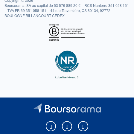
Copyright © 2026
Boursorama, SA au capital de 53 576 889,20 € – RCS Nanterre 351 058 151
– TVA FR 69 351 058 151 – 44 rue Traversière, CS 80134, 92772
BOULOGNE BILLANCOURT CEDEX
Boursorama sur Facebook
Boursorama sur X
Boursorama sur Youtu