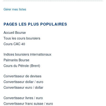
ÉLIGIBILITÉ
Gérer mes listes
Non éligible
Boursobank
PAGES LES PLUS POPULAIRES
+ PORTEFEUILLE
+ LISTE
Accueil Bourse
Tous les cours boursiers
Cours CAC 40
Indices boursiers internationaux
Palmarès Bourse
Cours du Pétrole (Brent)
Convertisseur de devises
Convertisseur dollar / euro
Convertisseur euro / dollar
Convertisseur livres / euro
Convertisseur franc suisse / euro