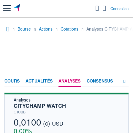
Menu
Connexion
Bourse
Actions
Cotations
Analyses CITYCHAMP 
COURS
ACTUALITÉS
ANALYSES
CONSENSUS
Analyses
SOCIÉTÉ
CITYCHAMP WATCH
HISTORIQUE
OTCBB
0,0100
(c)
ACTIONNAIRES
USD
0,00%