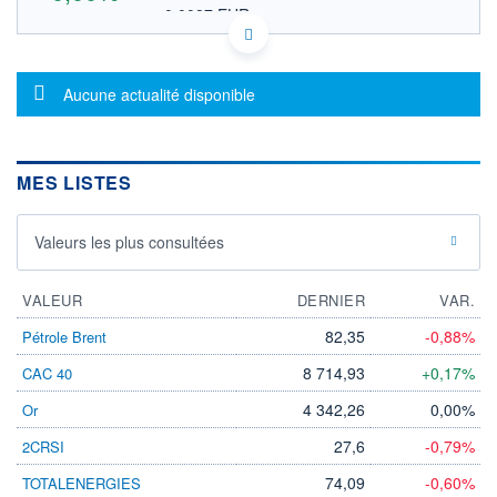
0,0087 EUR
VALEUR INDICATIVE
KYG2161T1004 CEBTF
DONNÉES TEMPS DIFFÉRÉ
Message d'information
Politique d'exécution
Aucune actualité disponible
Cotation sur les autres places
OUVERTURE
CLÔTURE VEILLE
0,0000
0,0100
MES LISTES
+ HAUT
+ BAS
0,0000
0,0000
Valeurs les plus consultées
VOLUME
CAPITAL ÉCHANGÉ
0
0,00%
VALORISATION
VALEUR
DERNIER
VAR.
LIMITE À LA
LIMITE À LA
82,35
-0,88%
Pétrole Brent
BAISSE
HAUSSE
0,0000
0,0000
8 714,93
+0,17%
CAC 40
RENDEMENT
PER ESTIMÉ
4 342,26
0,00%
Or
ESTIMÉ 2026
2026
-
-
27,6
-0,79%
2CRSI
DERNIER
ÉCHANGE
74,09
-0,60%
TOTALENERGIES
27.04.26 / 20:18:56