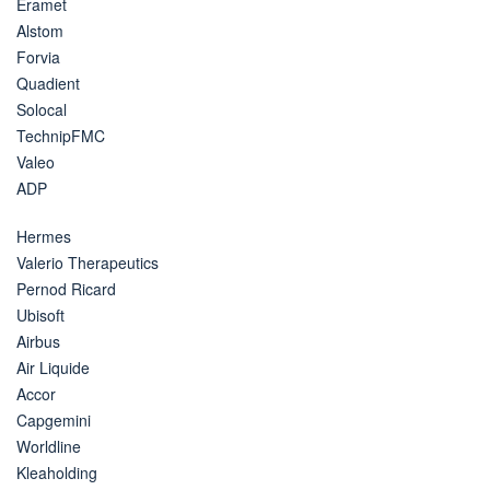
Eramet
Alstom
Forvia
Quadient
Solocal
TechnipFMC
Valeo
ADP
Hermes
Valerio Therapeutics
Pernod Ricard
Ubisoft
Airbus
Air Liquide
Accor
Capgemini
Worldline
Kleaholding