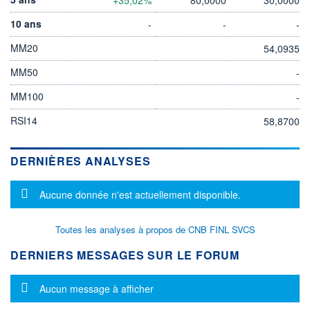
10 ans
-
-
-
MM20
54,0935
MM50
-
MM100
-
RSI14
58,8700
DERNIÈRES ANALYSES
Message d'information
Aucune donnée n'est actuellement disponible.
Toutes les analyses à propos de CNB FINL SVCS
DERNIERS MESSAGES SUR LE FORUM
Message d'information
Aucun message à afficher