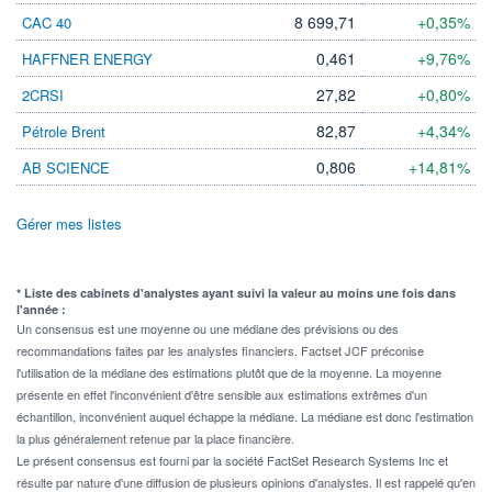
8 699,71
+0,35%
CAC 40
0,461
+9,76%
HAFFNER ENERGY
27,82
+0,80%
2CRSI
82,87
+4,34%
Pétrole Brent
0,806
+14,81%
AB SCIENCE
Gérer mes listes
* Liste des cabinets d'analystes ayant suivi la valeur au moins une fois dans
l'année :
Un consensus est une moyenne ou une médiane des prévisions ou des
recommandations faites par les analystes financiers. Factset JCF préconise
l'utilisation de la médiane des estimations plutôt que de la moyenne. La moyenne
présente en effet l'inconvénient d'être sensible aux estimations extrêmes d'un
échantillon, inconvénient auquel échappe la médiane. La médiane est donc l'estimation
la plus généralement retenue par la place financière.
Le présent consensus est fourni par la société FactSet Research Systems Inc et
résulte par nature d'une diffusion de plusieurs opinions d'analystes. Il est rappelé qu'en