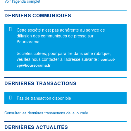
Voir l'agenda complet
DERNIERS COMMUNIQUÉS
Message d'information
Cette société n'est pas adhérente au service de
diffusion des communiqués de presse sur
Boursorama.
Sociétés cotées, pour paraître dans cette rubrique,
veuillez nous contacter à l'adresse suivante :
contact-
cp@boursorama.fr
DERNIÈRES TRANSACTIONS
Message d'information
Pas de transaction disponible
Consulter les dernières transactions de la journée
DERNIÈRES ACTUALITÉS