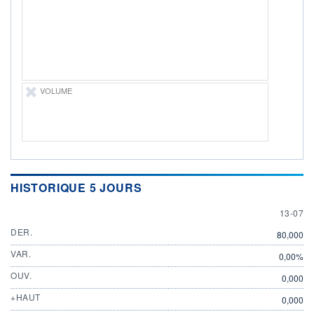
ÉLIGIBILITÉ
Non éligible
Boursobank
+ PORTEFEUILLE
+ LISTE
VOLUME
HISTORIQUE 5 JOURS
13 JULY
13-07
DER.
80,000
VAR.
0,00%
OUV.
0,000
+HAUT
0,000