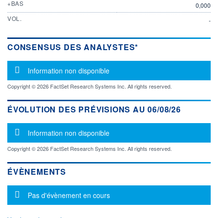
+BAS
0,000
VOL.
-
CONSENSUS DES ANALYSTES*
Message d'information
Information non disponible
Copyright © 2026 FactSet Research Systems Inc. All rights reserved.
ÉVOLUTION DES PRÉVISIONS AU 06/08/26
Message d'information
Information non disponible
Copyright © 2026 FactSet Research Systems Inc. All rights reserved.
ÉVÈNEMENTS
Message d'information
Pas d'évènement en cours