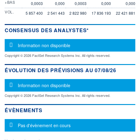
+BAS
0,0003
0,000
0,0003
0,000
0,000
VOL.
5 857 400
2 541 443
2 822 980
17 836 193
22 421 881
CONSENSUS DES ANALYSTES*
Message d'information
Information non disponible
Copyright © 2026 FactSet Research Systems Inc. All rights reserved.
ÉVOLUTION DES PRÉVISIONS AU 07/08/26
Message d'information
Information non disponible
Copyright © 2026 FactSet Research Systems Inc. All rights reserved.
ÉVÈNEMENTS
Message d'information
Pas d'évènement en cours