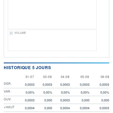
LIMITE À LA
LIMITE À LA
BAISSE
HAUSSE
0,0000
0,0000
RENDEMENT
PER ESTIMÉ
ESTIMÉ 2026
2026
-
-
DERNIER
VOLUME
ÉCHANGE
06.08.26 / 17:03:42
ÉLIGIBILITÉ
Non éligible
Boursobank
+ PORTEFEUILLE
+ LISTE
HISTORIQUE 5 JOURS
31 JULY
3 AUGUST
4 AUGUST
5 AUGUST
6 AUGU
31-07
03-08
04-08
05-08
06-08
DER.
0,0003
0,0003
0,0003
0,0003
0,0003
VAR.
0,00%
0,00%
0,00%
0,00%
0,00%
OUV.
0,0003
0,000
0,0003
0,000
0,000
+HAUT
0,0004
0,000
0,0004
0,0004
0,0003