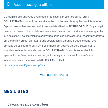
Message d'information
Aucun message à afficher
L'ensemble des analyses et/ou recommandations présentes sur le forum
BOURSORAMA sont uniquement élaborées par les membres qui en sont émetteurs.
Agissant exclusivement en qualité de canal de diffusion, BOURSORAMA n'a participé
en aucune manière à leur élaboration ni exercé aucun pouvoir discrétionnaire quant à
leur sélection. Les informations contenues dans ces analyses et/ou recommandations
ont été retranscrites "en l'état", sans déclaration ni garantie d'aucune sorte. Les
opinions ou estimations qui y sont exprimées sont celles de leurs auteurs et ne
sauraient refléter le point de vue de BOURSORAMA. Sous réserves des lois
applicables, ni l'information contenue, ni les analyses qui y sont exprimées ne
sauraient engager la responsabilité BOURSORAMA.
Lire les mentions légales complètes
Voir tous les forums
MES LISTES
Valeurs les plus consultées