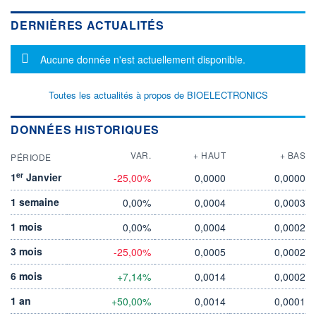
DERNIÈRES ACTUALITÉS
Message d'information
Aucune donnée n'est actuellement disponible.
Toutes les actualités à propos de BIOELECTRONICS
DONNÉES HISTORIQUES
VAR.
+ HAUT
+ BAS
PÉRIODE
er
1
Janvier
-25,00%
0,0000
0,0000
1 semaine
0,00%
0,0004
0,0003
1 mois
0,00%
0,0004
0,0002
3 mois
-25,00%
0,0005
0,0002
6 mois
+7,14%
0,0014
0,0002
1 an
+50,00%
0,0014
0,0001