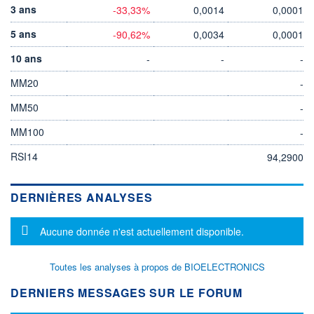
3 ans
-33,33%
0,0014
0,0001
5 ans
-90,62%
0,0034
0,0001
10 ans
-
-
-
MM20
-
MM50
-
MM100
-
RSI14
94,2900
DERNIÈRES ANALYSES
Message d'information
Aucune donnée n'est actuellement disponible.
Toutes les analyses à propos de BIOELECTRONICS
DERNIERS MESSAGES SUR LE FORUM