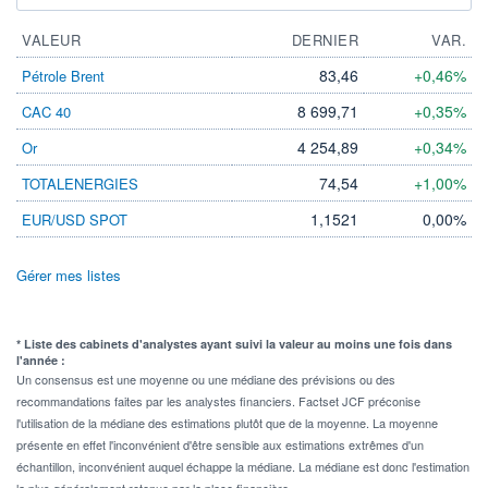
VALEUR
DERNIER
VAR.
83,46
+0,46%
Pétrole Brent
8 699,71
+0,35%
CAC 40
4 254,89
+0,34%
Or
74,54
+1,00%
TOTALENERGIES
1,1521
0,00%
EUR/USD SPOT
Gérer mes listes
* Liste des cabinets d'analystes ayant suivi la valeur au moins une fois dans
l'année :
Un consensus est une moyenne ou une médiane des prévisions ou des
recommandations faites par les analystes financiers. Factset JCF préconise
l'utilisation de la médiane des estimations plutôt que de la moyenne. La moyenne
présente en effet l'inconvénient d'être sensible aux estimations extrêmes d'un
échantillon, inconvénient auquel échappe la médiane. La médiane est donc l'estimation
la plus généralement retenue par la place financière.