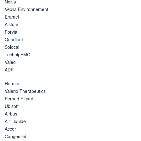
Nokia
Veolia Environnement
Eramet
Alstom
Forvia
Quadient
Solocal
TechnipFMC
Valeo
ADP
Hermes
Valerio Therapeutics
Pernod Ricard
Ubisoft
Airbus
Air Liquide
Accor
Capgemini