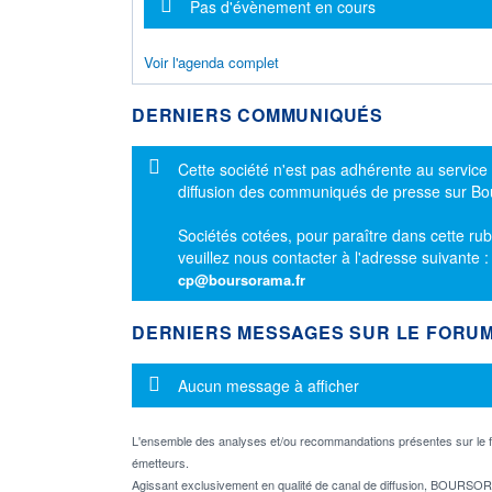
Message d'information
Pas d'évènement en cours
Voir l'agenda complet
DERNIERS COMMUNIQUÉS
Message d'information
Cette société n'est pas adhérente au service
diffusion des communiqués de presse sur B
Sociétés cotées, pour paraître dans cette rub
veuillez nous contacter à l'adresse suivante 
cp@boursorama.fr
DERNIERS MESSAGES SUR LE FORU
Message d'information
Aucun message à afficher
L'ensemble des analyses et/ou recommandations présentes sur l
émetteurs.
Agissant exclusivement en qualité de canal de diffusion, BOURSORA