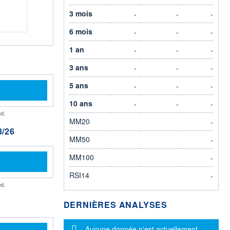
3 mois
-
-
-
6 mois
-
-
-
1 an
-
-
-
3 ans
-
-
-
5 ans
-
-
-
10 ans
-
-
-
d.
MM20
-
/26
MM50
-
MM100
-
RSI14
-
d.
DERNIÈRES ANALYSES
Message d'information
Aucune donnée n'est actuellement