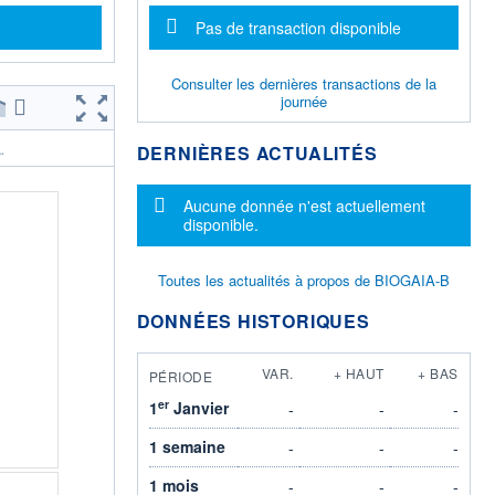
Message d'information
Pas de transaction disponible
Consulter les dernières transactions de la
journée
DERNIÈRES ACTUALITÉS
.
Message d'information
Aucune donnée n'est actuellement
disponible.
Toutes les actualités à propos de BIOGAIA-B
DONNÉES HISTORIQUES
VAR.
+ HAUT
+ BAS
PÉRIODE
er
1
Janvier
-
-
-
1 semaine
-
-
-
1 mois
-
-
-