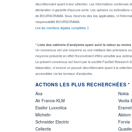
discrétionnaire quant à leur sélection. Les informations contenues 
déclaration ni garantie d'aucune sorte. Les opinions ou estimations q
de BOURSORAMA. Sous réserves des lois applicables, ni l'informati
responsabilité BOURSORAMA.
Lire les mentions légales complètes
* Liste des cabinets d'analystes ayant suivi la valeur au moins
Un consensus est une moyenne ou une médiane des prévisions ou des
moyenne présente en effet l'inconvénient d'être sensible aux estima
Le présent consensus est fourni par la société FactSet Research Sy
élaboration, ni exercé un pouvoir discrétionnaire quant à la sélectio
accessibles via les bureaux d'analystes.
ACTIONS LES PLUS RECHERCHÉES *
Axa
Nokia
Air France-KLM
Veolia
Essilor Luxxotica
Eramet
Michelin
Alstom
Schneider Electric
Forvia
Cellectis
Quadie