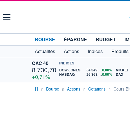
Menu
BOURSE
ÉPARGNE
BUDGET
IM
Actualités
Actions
Indices
Produits
CAC 40
INDICES
8 730,70
DOW JONES
54 349,12
0,00%
NIKKEI
NASDAQ
26 363,44
0,00%
DAX
+0,71%
Bourse
Actions
Cotations
Cours B