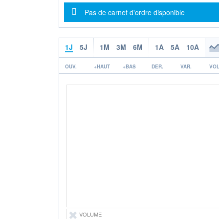
Message d'information
Pas de carnet d'ordre disponible
1J
5J
1M
3M
6M
1A
5A
10A
OUV.
+HAUT
+BAS
DER.
VAR.
VOL
VOLUME