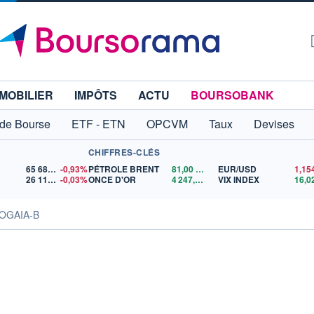
MOBILIER
IMPÔTS
ACTU
BOURSOBANK
 de Bourse
ETF - ETN
OPCVM
Taux
Devises
CHIFFRES-CLÉS
65 683,26
-0,93%
PÉTROLE BRENT
81,00
$US
EUR/USD
26 119,42
-0,03%
ONCE D'OR
4 247,47
$US
VIX INDEX
16,0
IOGAIA-B