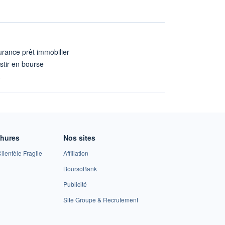
rance prêt immobilier
stir en bourse
A
chures
Nos sites
lientèle Fragile
Affiliation
BoursoBank
Publicité
Site Groupe & Recrutement