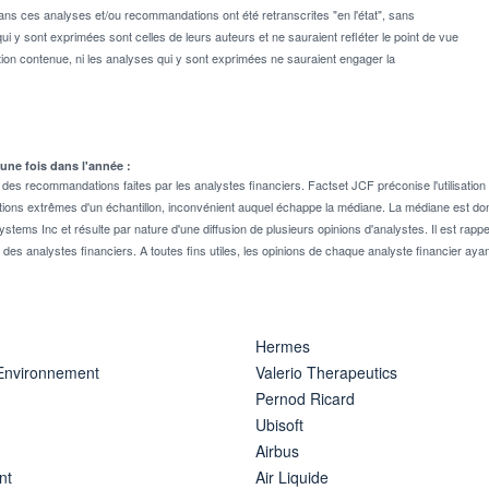
dans ces analyses et/ou recommandations ont été retranscrites "en l'état", sans
ui y sont exprimées sont celles de leurs auteurs et ne sauraient refléter le point de vue
on contenue, ni les analyses qui y sont exprimées ne sauraient engager la
 une fois dans l'année :
 recommandations faites par les analystes financiers. Factset JCF préconise l'utilisation 
tions extrêmes d'un échantillon, inconvénient auquel échappe la médiane. La médiane est donc
stems Inc et résulte par nature d'une diffusion de plusieurs opinions d'analystes. Il est 
n des analystes financiers. A toutes fins utiles, les opinions de chaque analyste financier aya
Hermes
 Environnement
Valerio Therapeutics
Pernod Ricard
Ubisoft
Airbus
nt
Air Liquide