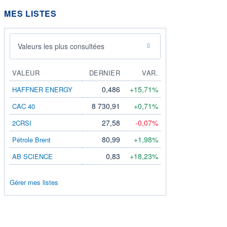
MES LISTES
Valeurs les plus consultées
VALEUR
DERNIER
VAR.
0,486
+15,71%
HAFFNER ENERGY
8 730,91
+0,71%
CAC 40
27,58
-0,07%
2CRSI
80,99
+1,98%
Pétrole Brent
0,83
+18,23%
AB SCIENCE
Gérer mes listes