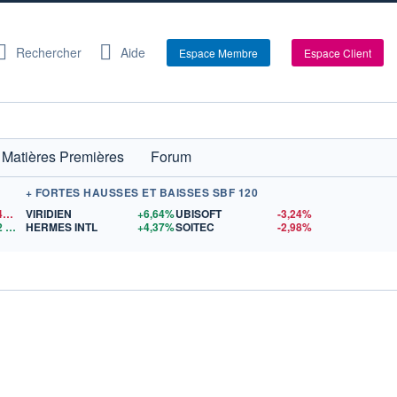
Rechercher
Aide
Espace Membre
Espace Client
Matières Premières
Forum
+ FORTES HAUSSES ET BAISSES SBF 120
1,1540
$US
VIRIDIEN
+6,64%
UBISOFT
-3,24%
2
$US
HERMES INTL
+4,37%
SOITEC
-2,98%