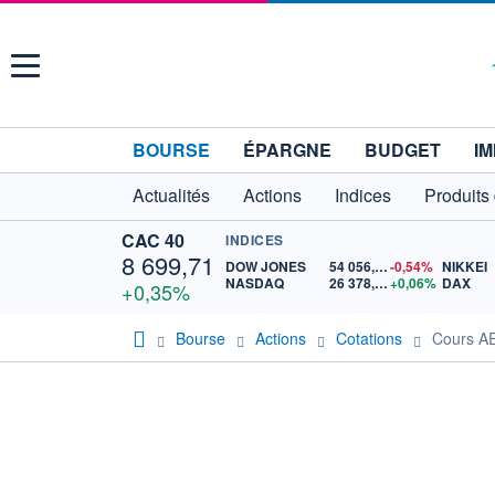
Menu
BOURSE
ÉPARGNE
BUDGET
IM
Actualités
Actions
Indices
Produits
CAC 40
INDICES
8 699,71
DOW JONES
54 056,25
-0,54%
NIKKEI
NASDAQ
26 378,95
+0,06%
DAX
+0,35%
Bourse
Actions
Cotations
Cours A