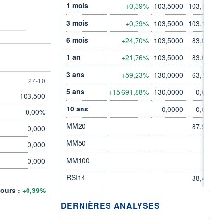
1 mois
+0,39%
103,5000
103,1000
3 mois
+0,39%
103,5000
103,1000
6 mois
+24,70%
103,5000
83,0000
1 an
+21,76%
103,5000
83,0000
3 ans
+59,23%
130,0000
63,1000
27 OCTOBER
27-10
5 ans
+15 691,88%
130,0000
0,6554
103,500
10 ans
-
0,0000
0,0000
0,00%
MM20
87,9010
0,000
MM50
-
0,000
MM100
0,000
-
-
RSI14
38,4600
jours :
+0,39%
DERNIÈRES ANALYSES