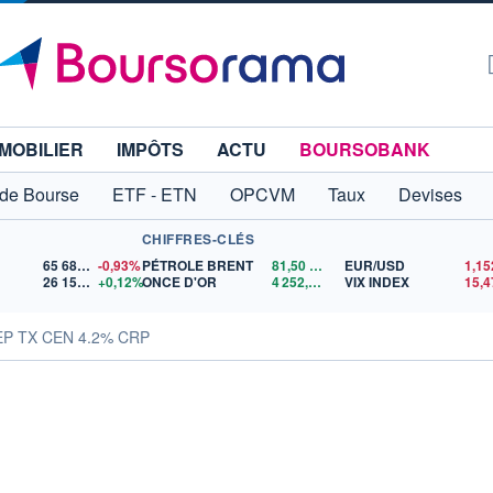
MOBILIER
IMPÔTS
ACTU
BOURSOBANK
 de Bourse
ETF - ETN
OPCVM
Taux
Devises
CHIFFRES-CLÉS
65 683,26
-0,93%
PÉTROLE BRENT
81,50
$US
EUR/USD
26 158,87
+0,12%
ONCE D'OR
4 252,01
$US
VIX INDEX
15,4
EP TX CEN 4.2% CRP