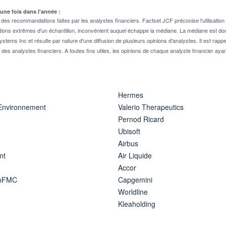
 une fois dans l'année :
 recommandations faites par les analystes financiers. Factset JCF préconise l'utilisation 
tions extrêmes d'un échantillon, inconvénient auquel échappe la médiane. La médiane est donc
stems Inc et résulte par nature d'une diffusion de plusieurs opinions d'analystes. Il est 
n des analystes financiers. A toutes fins utiles, les opinions de chaque analyste financier aya
Hermes
 Environnement
Valerio Therapeutics
Pernod Ricard
Ubisoft
Airbus
nt
Air Liquide
Accor
ipFMC
Capgemini
Worldline
Kleaholding