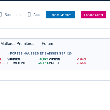
Rechercher
Aide
Espace Membre
Espace Client
Matières Premières
Forum
+ FORTES HAUSSES ET BAISSES SBF 120
1,1521
$US
VIRIDIEN
+6,99%
VUSION
-5,04%
7
$US
HERMES INTL
+5,17%
VALEO
-3,55%