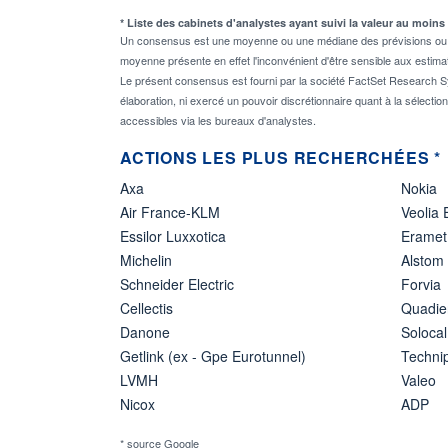
* Liste des cabinets d'analystes ayant suivi la valeur au moins
Un consensus est une moyenne ou une médiane des prévisions ou des
moyenne présente en effet l'inconvénient d'être sensible aux estima
Le présent consensus est fourni par la société FactSet Research Sy
élaboration, ni exercé un pouvoir discrétionnaire quant à la sélectio
accessibles via les bureaux d'analystes.
ACTIONS LES PLUS RECHERCHÉES *
Axa
Nokia
Air France-KLM
Veolia
Essilor Luxxotica
Eramet
Michelin
Alstom
Schneider Electric
Forvia
Cellectis
Quadie
Danone
Solocal
Getlink (ex - Gpe Eurotunnel)
Techn
LVMH
Valeo
Nicox
ADP
* source Google