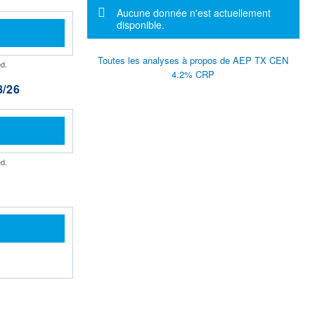
Message d'information
Aucune donnée n'est actuellement
disponible.
Toutes les analyses à propos de AEP TX CEN
d.
4.2% CRP
/26
d.