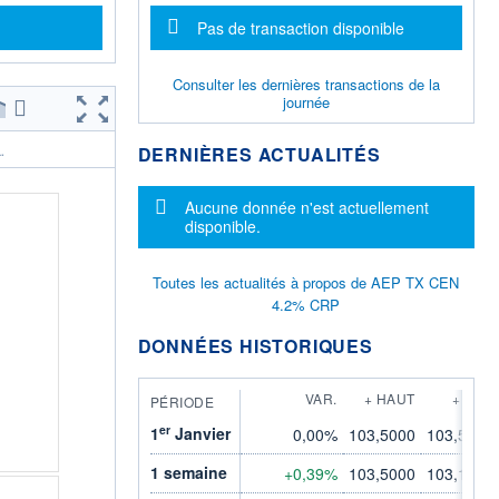
Message d'information
Pas de transaction disponible
Consulter les dernières transactions de la
journée
DERNIÈRES ACTUALITÉS
.
Message d'information
Aucune donnée n'est actuellement
disponible.
Toutes les actualités à propos de AEP TX CEN
4.2% CRP
DONNÉES HISTORIQUES
VAR.
+ HAUT
+ BAS
PÉRIODE
er
1
Janvier
0,00%
103,5000
103,5000
1 semaine
+0,39%
103,5000
103,1000