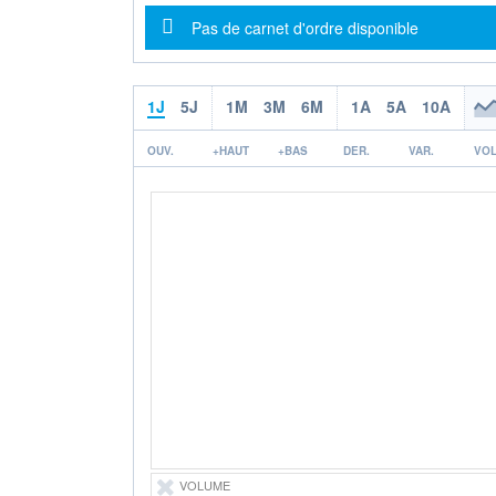
Message d'information
Pas de carnet d'ordre disponible
1J
5J
1M
3M
6M
1A
5A
10A
OUV.
+HAUT
+BAS
DER.
VAR.
VOL
VOLUME