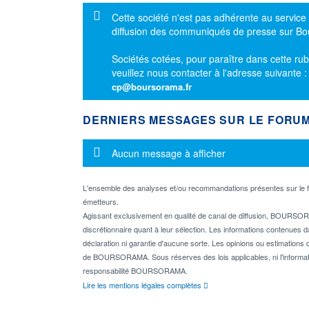
Message d'information
Cette société n'est pas adhérente au service
diffusion des communiqués de presse sur B
Sociétés cotées, pour paraître dans cette rub
veuillez nous contacter à l'adresse suivante 
cp@boursorama.fr
DERNIERS MESSAGES SUR LE FORU
Message d'information
Aucun message à afficher
L'ensemble des analyses et/ou recommandations présentes sur l
émetteurs.
Agissant exclusivement en qualité de canal de diffusion, BOURSORA
discrétionnaire quant à leur sélection. Les informations contenues 
déclaration ni garantie d'aucune sorte. Les opinions ou estimations q
de BOURSORAMA. Sous réserves des lois applicables, ni l'informati
responsabilité BOURSORAMA.
Lire les mentions légales complètes