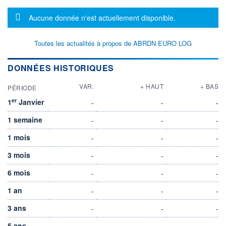
Message d'information
Aucune donnée n'est actuellement disponible.
Toutes les actualités à propos de ABRDN EURO LOG
DONNÉES HISTORIQUES
VAR.
+ HAUT
+ BAS
PÉRIODE
er
1
Janvier
-
-
-
1 semaine
-
-
-
1 mois
-
-
-
3 mois
-
-
-
6 mois
-
-
-
1 an
-
-
-
3 ans
-
-
-
5 ans
-
-
-