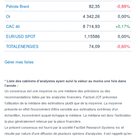
82,35
-0,88%
Pétrole Brent
4 342,26
0,00%
Or
8 714,93
+0,17%
CAC 40
1,15586
0,00%
EUR/USD SPOT
74,09
-0,60%
TOTALENERGIES
Gérer mes listes
* Liste des cabinets d'analystes ayant suivi la valeur au moins une fois dans
l'année :
Un consensus est une moyenne ou une médiane des prévisions ou des
recommandations faites par les analystes financiers. Factset JCF préconise
l'utilisation de la médiane des estimations plutôt que de la moyenne. La moyenne
présente en effet l'inconvénient d'être sensible aux estimations extrêmes d'un
échantillon, inconvénient auquel échappe la médiane. La médiane est donc l'estimation
la plus généralement retenue par la place financière.
Le présent consensus est fourni par la société FactSet Research Systems Inc et
résulte par nature d'une diffusion de plusieurs opinions d'analystes. Il est rappelé qu'en