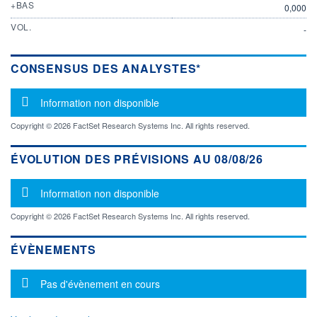
+BAS
0,000
VOL.
-
CONSENSUS DES ANALYSTES*
Message d'information
Information non disponible
Copyright © 2026 FactSet Research Systems Inc. All rights reserved.
ÉVOLUTION DES PRÉVISIONS AU 08/08/26
Message d'information
Information non disponible
Copyright © 2026 FactSet Research Systems Inc. All rights reserved.
ÉVÈNEMENTS
Message d'information
Pas d'évènement en cours