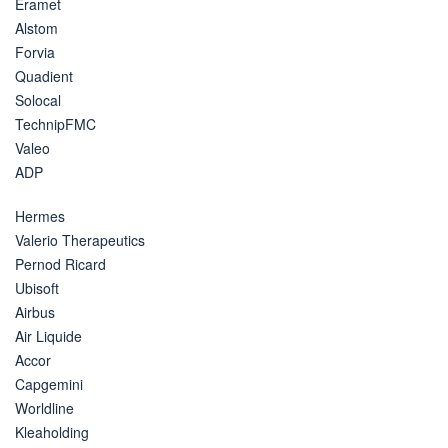
Eramet
Alstom
Forvia
Quadient
Solocal
TechnipFMC
Valeo
ADP
Hermes
Valerio Therapeutics
Pernod Ricard
Ubisoft
Airbus
Air Liquide
Accor
Capgemini
Worldline
Kleaholding