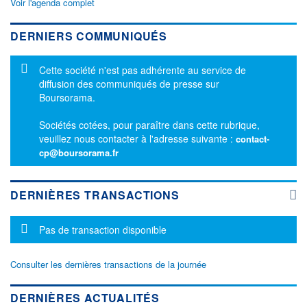
Voir l'agenda complet
DERNIERS COMMUNIQUÉS
Message d'information
Cette société n'est pas adhérente au service de
diffusion des communiqués de presse sur
Boursorama.
Sociétés cotées, pour paraître dans cette rubrique,
veuillez nous contacter à l'adresse suivante :
contact-
cp@boursorama.fr
DERNIÈRES TRANSACTIONS
Message d'information
Pas de transaction disponible
Consulter les dernières transactions de la journée
DERNIÈRES ACTUALITÉS