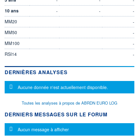
10 ans
-
-
-
MM20
-
MM50
-
MM100
-
RSI14
-
DERNIÈRES ANALYSES
Message d'information
Aucune donnée n'est actuellement disponible.
Toutes les analyses à propos de ABRDN EURO LOG
DERNIERS MESSAGES SUR LE FORUM
Message d'information
Aucun message à afficher