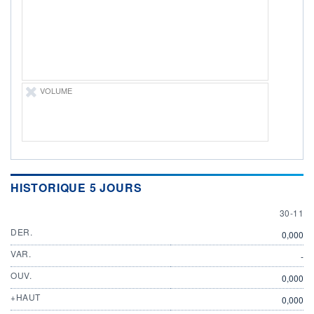
ÉLIGIBILITÉ
Non éligible
Boursobank
+ PORTEFEUILLE
+ LISTE
VOLUME
HISTORIQUE 5 JOURS
30 NOV
30-11
DER.
0,000
VAR.
-
OUV.
0,000
+HAUT
0,000