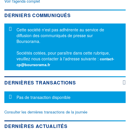
Voir l'agenda complet
DERNIERS COMMUNIQUÉS
Message d'information
Cette société n'est pas adhérente au service de
diffusion des communiqués de presse sur
Boursorama.
Sociétés cotées, pour paraître dans cette rubrique,
veuillez nous contacter à l'adresse suivante :
contact-
cp@boursorama.fr
DERNIÈRES TRANSACTIONS
Message d'information
Pas de transaction disponible
Consulter les dernières transactions de la journée
DERNIÈRES ACTUALITÉS