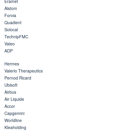
Eramet
Alstom
Forvia
Quadient
Solocal
TechnipFMC
Valeo
ADP
Hermes
Valerio Therapeutics
Pernod Ricard
Ubisoft
Airbus
Air Liquide
Accor
Capgemini
Worldline
Kleaholding