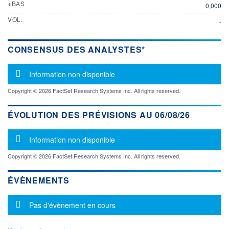
+BAS
0,000
VOL.
-
CONSENSUS DES ANALYSTES*
Message d'information
Information non disponible
Copyright © 2026 FactSet Research Systems Inc. All rights reserved.
ÉVOLUTION DES PRÉVISIONS AU 06/08/26
Message d'information
Information non disponible
Copyright © 2026 FactSet Research Systems Inc. All rights reserved.
ÉVÈNEMENTS
Message d'information
Pas d'évènement en cours