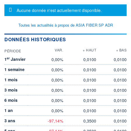
Message d'information
Aucune donnée n'est actuellement disponible.
Toutes les actualités à propos de ASIA FIBER SP ADR
DONNÉES HISTORIQUES
VAR.
+ HAUT
+ BAS
PÉRIODE
er
1
Janvier
0,00%
0,0100
0,0100
1 semaine
0,00%
0,0100
0,0100
1 mois
0,00%
0,0100
0,0100
3 mois
0,00%
0,0100
0,0100
6 mois
0,00%
0,0100
0,0100
1 an
0,00%
0,0100
0,0100
3 ans
-97,14%
0,3500
0,0100
5 ans
-97,14%
0,3500
0,0100