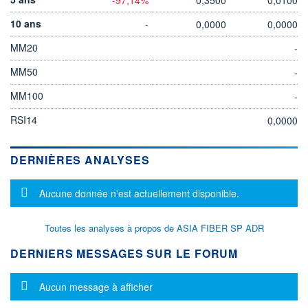
10 ans
-
0,0000
0,0000
MM20
-
MM50
-
MM100
-
RSI14
0,0000
DERNIÈRES ANALYSES
Message d'information
Aucune donnée n'est actuellement disponible.
Toutes les analyses à propos de ASIA FIBER SP ADR
DERNIERS MESSAGES SUR LE FORUM
Message d'information
Aucun message à afficher