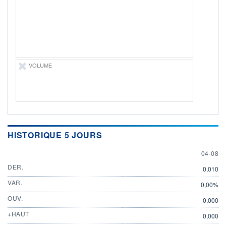
ÉLIGIBILITÉ
Non éligible
Boursobank
+ PORTEFEUILLE
+ LISTE
VOLUME
HISTORIQUE 5 JOURS
4 AUGU
04-08
DER.
0,010
VAR.
0,00%
OUV.
0,000
+HAUT
0,000