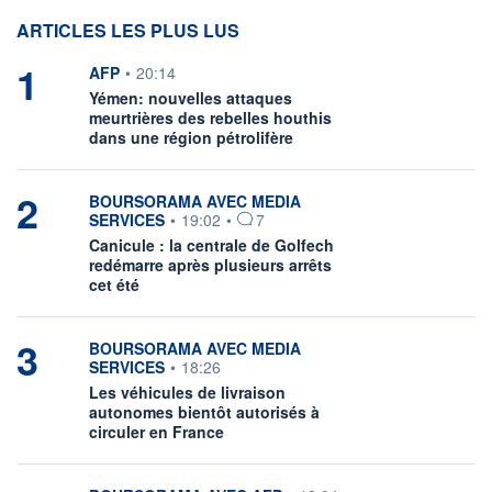
ARTICLES LES PLUS LUS
1
information fournie par
AFP
•
20:14
Yémen: nouvelles attaques
meurtrières des rebelles houthis
dans une région pétrolifère
2
information fournie par
BOURSORAMA AVEC MEDIA
SERVICES
•
19:02
•
7
Canicule : la centrale de Golfech
redémarre après plusieurs arrêts
cet été
3
information fournie par
BOURSORAMA AVEC MEDIA
SERVICES
•
18:26
Les véhicules de livraison
autonomes bientôt autorisés à
circuler en France