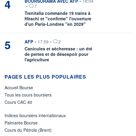
4
information fournie par
BOURSORAMA AVEC AFP
•
18:04
•
7
Trenitalia commande 19 trains à
Hitachi et "confirme" l'ouverture
d'un Paris-Londres "en 2029"
5
information fournie par
AFP
•
17:59
•
2
Canicules et sécheresse : un été
de pertes et de désespoir pour
l'agriculture
PAGES LES PLUS POPULAIRES
Accueil Bourse
Tous les cours boursiers
Cours CAC 40
Indices boursiers internationaux
Palmarès Bourse
Cours du Pétrole (Brent)