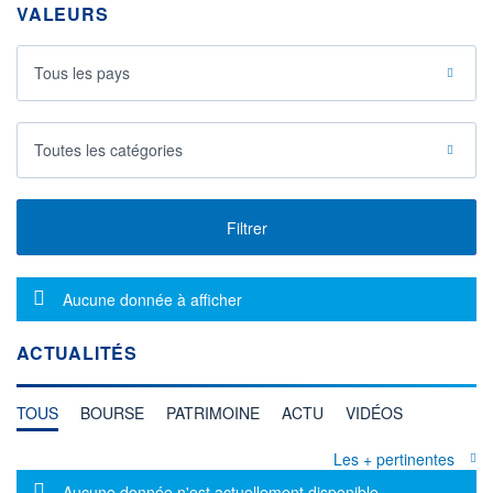
VALEURS
Tous les pays
Toutes les catégories
Filtrer
Message d'information
Aucune donnée à afficher
ACTUALITÉS
TOUS
BOURSE
PATRIMOINE
ACTU
VIDÉOS
Les + pertinentes
Message d'information
Aucune donnée n'est actuellement disponible.